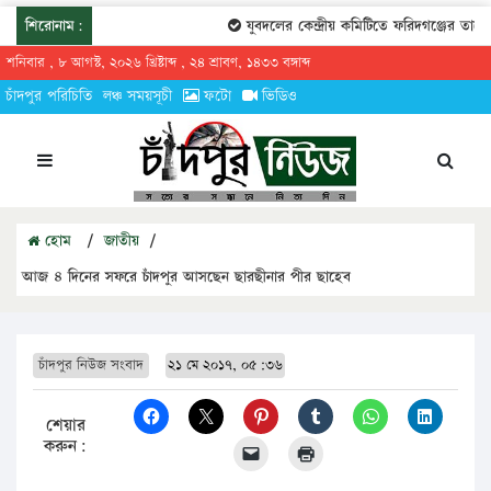
শিরোনাম:
যুবদলের কেন্দ্রীয় কমিটিতে ফরিদগঞ্জের তারেকুর র
শনিবার , ৮ আগস্ট, ২০২৬ খ্রিষ্টাব্দ , ২৪ শ্রাবণ, ১৪৩৩ বঙ্গাব্দ
চাঁদপুর পরিচিতি
লঞ্চ সময়সূচী
ফটো
ভিডিও
হোম
/
জাতীয়
/
আজ ৪ দিনের সফরে চাঁদপুর আসছেন ছারছীনার পীর ছাহেব
চাঁদপুর নিউজ সংবাদ
২১ মে ২০১৭, ০৫:৩৬
শেয়ার
করুন: