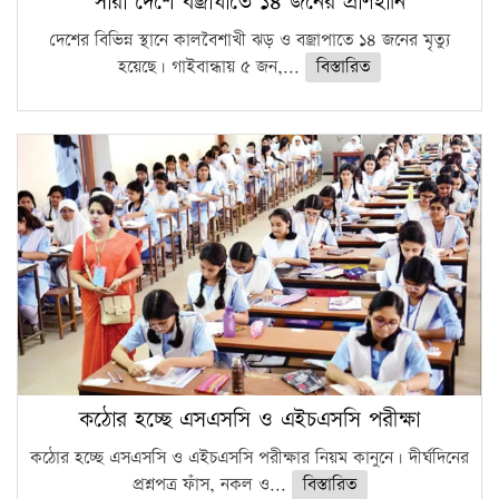
সারা দেশে বজ্রাঘাতে ১৪ জনের প্রাণহানি
দেশের বিভিন্ন স্থানে কালবৈশাখী ঝড় ও বজ্রাপাতে ১৪ জনের মৃত্যু
হয়েছে। গাইবান্ধায় ৫ জন,...
বিস্তারিত
কঠোর হচ্ছে এসএসসি ও এইচএসসি পরীক্ষা
কঠোর হচ্ছে এসএসসি ও এইচএসসি পরীক্ষার নিয়ম কানুনে। দীর্ঘদিনের
প্রশ্নপত্র ফাঁস, নকল ও...
বিস্তারিত