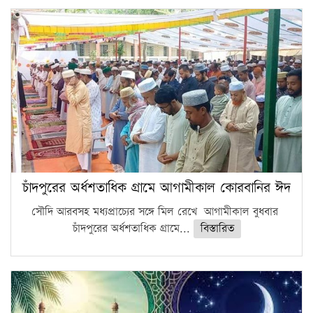
চাঁদপুরের অর্ধশতাধিক গ্রামে আগামীকাল কোরবানির ঈদ
সৌদি আরবসহ মধ্যপ্রাচ্যের সঙ্গে মিল রেখে আগামীকাল বুধবার
চাঁদপুরের অর্ধশতাধিক গ্রামে...
বিস্তারিত