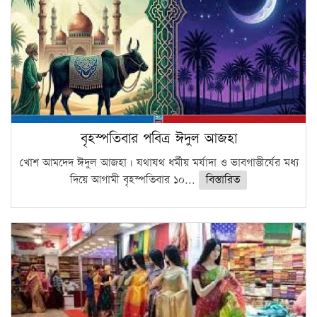
বৃহস্পতিবার পবিত্র ঈদুল আজহা
খোশ আমদেদ ঈদুল আজহা। যথাযথ ধর্মীয় মর্যাদা ও ভাবগাম্ভীর্যের মধ্য
দিয়ে আগামী বৃহস্পতিবার ১০...
বিস্তারিত