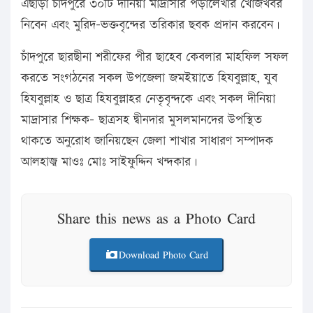
এছাড়া চাঁদপুরে ৩০টি দীনিয়া মাদ্রাসার পড়ালেখার খোঁজখবর
নিবেন এবং মুরিদ-ভক্তবৃন্দের তরিকার ছবক প্রদান করবেন।
চাঁদপুরে ছারছীনা শরীফের পীর ছাহেব কেবলার মাহফিল সফল
করতে সংগঠনের সকল উপজেলা জমইয়াতে হিযবুল্লাহ, যুব
হিযবুল্লাহ ও ছাত্র হিযবুল্লাহর নেতৃবৃন্দকে এবং সকল দীনিয়া
মাদ্রাসার শিক্ষক- ছাত্রসহ দ্বীনদার মুসলমানদের উপস্থিত
থাকতে অনুরোধ জানিয়ছেন জেলা শাখার সাধারণ সম্পাদক
আলহাজ্ব মাওঃ মোঃ সাইফুদ্দিন খন্দকার।
Share this news as a Photo Card
Download Photo Card