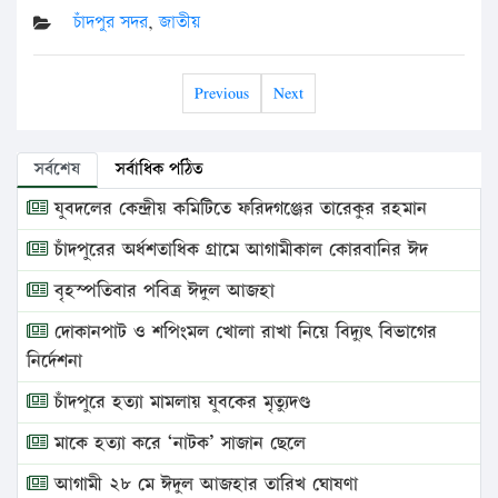
চাঁদপুর সদর
,
জাতীয়
Previous
Next
সর্বশেষ
সর্বাধিক পঠিত
যুবদলের কেন্দ্রীয় কমিটিতে ফরিদগঞ্জের তারেকুর রহমান
চাঁদপুরের অর্ধশতাধিক গ্রামে আগামীকাল কোরবানির ঈদ
বৃহস্পতিবার পবিত্র ঈদুল আজহা
দোকানপাট ও শপিংমল খোলা রাখা নিয়ে বিদ্যুৎ বিভাগের
নির্দেশনা
চাঁদপুরে হত্যা মামলায় যুবকের মৃত্যুদণ্ড
মাকে হত্যা করে ‘নাটক’ সাজান ছেলে
আগামী ২৮ মে ঈদুল আজহার তারিখ ঘোষণা