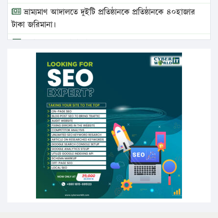
ভ্রাম্যমাণ আদালতে দুইটি প্রতিষ্ঠানকে প্রতিষ্ঠানকে ৪০হাজার
টাকা জরিমানা।
এবার লঞ্চের ভাড়া বাড়ল
১৭ থেকে ২১ শতাংশ বিদ্যুতের দাম বাড়ানোর প্রস্তাব পিডিবির
১৬ মে চাঁদপুর ও ২৫ মে ফেনী সফরে যাবেন প্রধানমন্ত্রী
উচ্চশিক্ষায় গৌরবময় অর্জন: পূর্ণ স্কলারশিপে যুক্তরাষ্ট্রে
পিএইচডি করছেন কুয়েটের কৃতি…
সারা দেশে বজ্রাঘাতে ১৪ জনের প্রাণহানি
কঠোর হচ্ছে এসএসসি ও এইচএসসি পরীক্ষা
ফরিদগঞ্জে আগুনে পুড়লো ৬ ব্যবসা প্রতিষ্ঠান