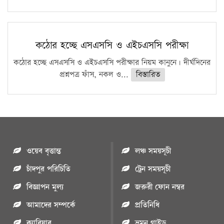
কঠোর হচ্ছে এসএসসি ও এইচএসসি পরীক্ষা
কঠোর হচ্ছে এসএসসি ও এইচএসসি পরীক্ষার নিয়ম কানুনে। দীর্ঘদিনের
প্রশ্নপত্র ফাঁস, নকল ও...
বিস্তারিত
ওয়েব বৃত্তান্ত
লঞ্চ সময়সূচী
চাঁদপুর পরিচিতি
ট্রেন সময়সূচী
বিজ্ঞাপন মুল্য
জরুরী ফোন নম্বর
আমাদের সম্পর্কে
প্রতিনিধি
ক্যারিয়ার
ভ্রমন গাইড