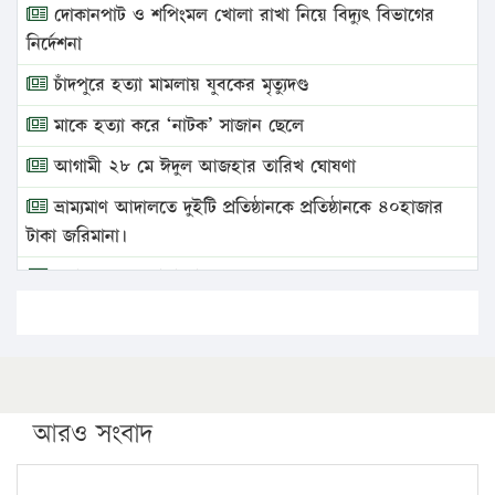
দোকানপাট ও শপিংমল খোলা রাখা নিয়ে বিদ্যুৎ বিভাগের
নির্দেশনা
চাঁদপুরে হত্যা মামলায় যুবকের মৃত্যুদণ্ড
মাকে হত্যা করে ‘নাটক’ সাজান ছেলে
আগামী ২৮ মে ঈদুল আজহার তারিখ ঘোষণা
ভ্রাম্যমাণ আদালতে দুইটি প্রতিষ্ঠানকে প্রতিষ্ঠানকে ৪০হাজার
টাকা জরিমানা।
এবার লঞ্চের ভাড়া বাড়ল
১৭ থেকে ২১ শতাংশ বিদ্যুতের দাম বাড়ানোর প্রস্তাব পিডিবির
১৬ মে চাঁদপুর ও ২৫ মে ফেনী সফরে যাবেন প্রধানমন্ত্রী
উচ্চশিক্ষায় গৌরবময় অর্জন: পূর্ণ স্কলারশিপে যুক্তরাষ্ট্রে
পিএইচডি করছেন কুয়েটের কৃতি…
আরও সংবাদ
সারা দেশে বজ্রাঘাতে ১৪ জনের প্রাণহানি