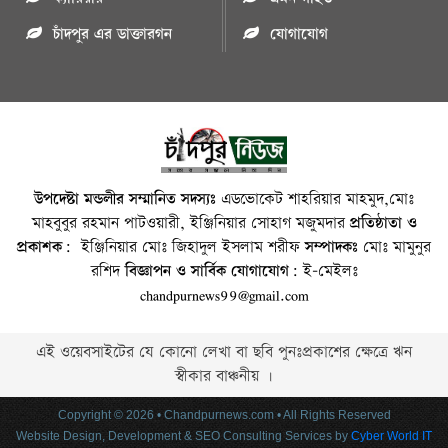
চাঁদপুর এর ডাক্তারগন
যোগাযোগ
উপদেষ্টা মন্ডলীর সম্মানিত সদস্যঃ
এডভোকেট শাহরিয়ার মাহমুদ,মোঃ
মাহবুবুর রহমান পাটওয়ারী, ইঞ্জিনিয়ার সোহাগ মজুমদার
প্রতিষ্ঠাতা ও
প্রকাশক:
ইঞ্জিনিয়ার মোঃ জিহাদুল ইসলাম শরীফ
সম্পাদকঃ
মোঃ মামুনুর
রশিদ
বিজ্ঞাপন ও সার্বিক যোগাযোগ:
ই-মেইলঃ
chandpurnews99@gmail.com
এই ওয়েবসাইটের যে কোনো লেখা বা ছবি পুনঃপ্রকাশের ক্ষেত্রে ঋন
স্বীকার বাঞ্চনীয় ।
Copyright © 2026 • Chandpurnews.com • All Rights Reserved
Website Design, Development & SEO Consulting Services by
Cyber World IT