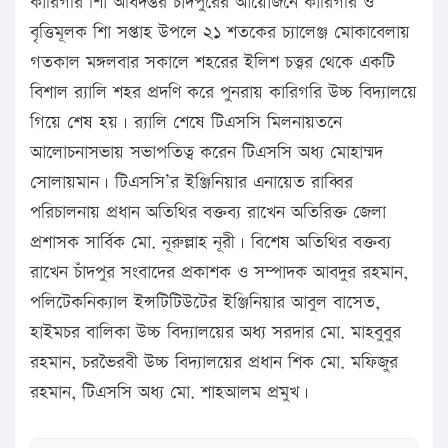
কারিগরি শিা অধিদপ্তর চাঁদপুরের আয়োজনে কারিগরি ও
বৃত্তিমূলক শিা সপ্তাহ উপলে ২১ শতকের চ্যালেঞ্জ মোকাবেলায়
গতকাল মঙ্গলবার সকালে শহরের ইলিশ চত্ত্বর থেকে একটি
বিশাল র‌্যালি শহর প্রদণি করে পুনরায় কারিগরি উচ্চ বিদ্যালয়ে
গিয়ে শেষ হয়। র‌্যালি শেষে টিএসসি মিলনায়তনে
আলোচনাসভায় সভাপতিত্ব করেন টিএসসি অধ্য মোহাম্মদ
সোলায়মান। টিএসসি’র ইঞ্জিনিয়ার এনায়েত রাব্বির
পরিচালনায় প্রধান অতিথির বক্তব্য রাখেন অতিরিক্ত জেলা
প্রশাসক সার্বিক মো. নূরুল্লাহ নূরী। বিশেষ অতিথির বক্তব্য
রাখেন চাঁদপুর সংবাদের প্রকাশক ও সম্পাদক আবদুর রহমান,
পলিটেকনিক্যাল ইন্সটিটিউটের ইঞ্জিনিয়ার আবুল বাসেত,
হাইমচর বালিকা উচ্চ বিদ্যালয়ের অধ্য সরদার মো. মাহবুবুর
রহমান, চরভৈরবী উচ্চ বিদ্যালয়ের প্রধান শিক মো. মফিজুর
রহমান, টিএসসি অধ্য মো. শাহআলম প্রমুখ।