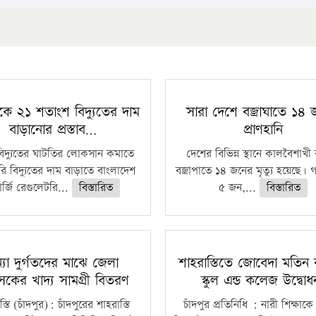
কে ২১ শতাংশ বিদ্যুতের দাম
সারা দেশে বজ্রাঘাতে ১৪
বাড়ানোর প্রস্তাব…
প্রাণহানি
বিদ্যুতের ঘাটতির লোকসান কমাতে
দেশের বিভিন্ন স্থানে কালবৈশাখ
ি বিদ্যুতের দাম বাড়াতে বাংলাদেশ
বজ্রাপাতে ১৪ জনের মৃত্যু হয়েছে। গ
র্জি রেগুলেটরি...
বিস্তারিত
৫ জন,...
বিস্তারিত
্যা দুর্গতদের মাঝে জেলা
শাহরাস্তিতে জোবেদা মতিন 
াসকের খাদ্য সামগ্রী বিতরণ
স্কুল এন্ড কলেজ উদ্বো
্তি (চাঁদপুর): চাঁদপুরের শাহরাস্তি
চাঁদপুর প্রতিনিধি : নারী শিক্ষাকে