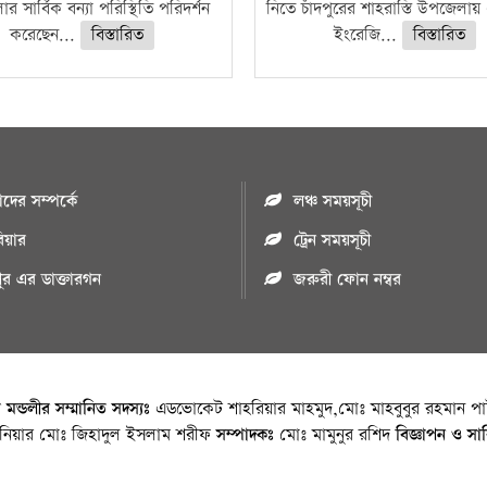
 সার্বিক বন্যা পরিস্থিতি পরিদর্শন
নিতে চাঁদপুরের শাহরাস্তি উপজেলায়
করেছেন...
বিস্তারিত
ইংরেজি...
বিস্তারিত
ের সম্পর্কে
লঞ্চ সময়সূচী
রিয়ার
ট্রেন সময়সূচী
পুর এর ডাক্তারগন
জরুরী ফোন নম্বর
া মন্ডলীর সম্মানিত সদস্যঃ
এডভোকেট শাহরিয়ার মাহমুদ,মোঃ মাহবুবুর রহমান পাট
জিনিয়ার মোঃ জিহাদুল ইসলাম শরীফ
সম্পাদকঃ
মোঃ মামুনুর রশিদ
বিজ্ঞাপন ও সা