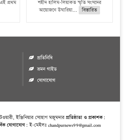
 এই প্রথম
শহীদ হালিম-লিয়াকত স্মৃতি সংসদের
আয়োজনে উঘারিয়া...
বিস্তারিত
প্রতিনিধি
ভ্রমন গাইড
যোগাযোগ
ওয়ারী, ইঞ্জিনিয়ার সোহাগ মজুমদার
প্রতিষ্ঠাতা ও প্রকাশক:
র্বিক যোগাযোগ:
ই-মেইলঃ chandpurnews99@gmail.com