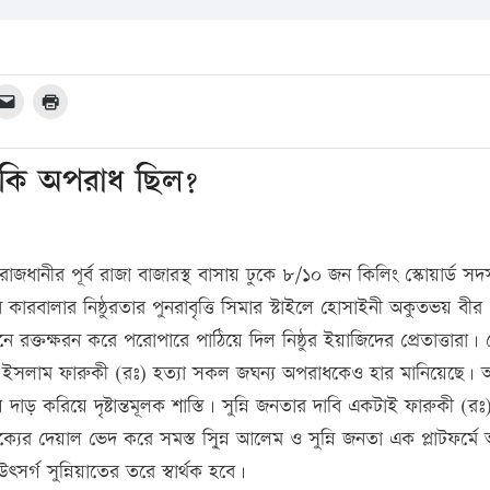
র কি অপরাধ ছিল?
ানীর পূর্ব রাজা বাজারস্থ বাসায় ঢুকে ৮/১০ জন কিলিং স্কোয়ার্ড সদস্য
ন কারবালার নিষ্ঠুরতার পুনরাবৃত্তি সিমার স্টাইলে হোসাইনী অকুতভয় বীর
 রক্তক্ষরন করে পরোপারে পাঠিয়ে দিল নিষ্ঠুর ইয়াজিদের প্রেতাত্তারা। 
ুল ইসলাম ফারুকী (রঃ) হত্যা সকল জঘন্য অপরাধকেও হার মানিয়েছে।
য় দাড় করিয়ে দৃষ্টান্তমূলক শাস্তি। সুন্নি জনতার দাবি একটাই ফারুকী (র
তানৈক্যের দেয়াল ভেদ করে সমস্ত সু্িন্ন আলেম ও সুন্নি জনতা এক প্লাটফর্ম
সর্গ সুন্নিয়াতের তরে স্বার্থক হবে।