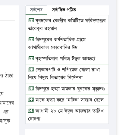
সর্বশেষ
সর্বাধিক পঠিত
যুবদলের কেন্দ্রীয় কমিটিতে ফরিদগঞ্জের
তারেকুর রহমান
চাঁদপুরের অর্ধশতাধিক গ্রামে
আগামীকাল কোরবানির ঈদ
বৃহস্পতিবার পবিত্র ঈদুল আজহা
দোকানপাট ও শপিংমল খোলা রাখা
 ঠান্ডা
নিয়ে বিদ্যুৎ বিভাগের নির্দেশনা
চাঁদপুরে হত্যা মামলায় যুবকের মৃত্যুদণ্ড
যে
মাকে হত্যা করে ‘নাটক’ সাজান ছেলে
 আমাদের
আগামী ২৮ মে ঈদুল আজহার তারিখ
ঃ) এর
ঘোষণা
ে আসুক
ভ্রাম্যমাণ আদালতে দুইটি প্রতিষ্ঠানকে