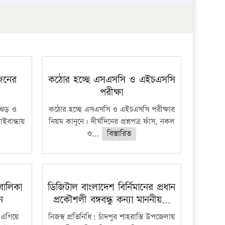
প্রতিষ্ঠান
 জনের
কঠোর হচ্ছে এসএসসি ও এইচএসসি
পরীক্ষা
ী ঝড় ও
কঠোর হচ্ছে এসএসসি ও এইচএসসি পরীক্ষার
াইবান্ধায়
নিয়ম কানুনে। দীর্ঘদিনের প্রশ্নপত্র ফাঁস, নকল
ও...
বিস্তারিত
বালিকা
ডিজিটাল বাংলাদেশ বির্নিমানের প্রধান
ধন
প্রকৌশলী বঙ্গবন্ধু কন্যা মাননীয়…
 এগিয়ে
নিজস্ব প্রতিনিধি: চাঁদপুর শাহরাস্তি উপজেলায়