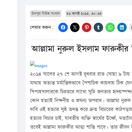
চাঁদপুর নিউজ সংবাদ
২৬ আগষ্ট ২০১৫, ২০:২৫
শেয়ার করুন:
আল্লামা নুরুল ইসলাম ফারুকী
২০১৪ সালের ২৭ শে আগস্ট বুধবার রাত সোয়া ৯ টায় রাজধ
মাথায় অত্যন্ত মর্মান্তিকভাবে পৈশাচিক কায়দায় ঠিক যে
সিপাহসালারকে চিরতরে লাখো সুন্নি জনতার হৃদয়স্পন্দনে
কোন হত্যাই নিন্দনীয় ও জঘন্য অপরাধ। আল্লামা নুর
দাবি এই হত্যার সুষ্ঠ তদন্ত করে দ্রুত বিচারের কাঠগড়া
হত্যার বিচার চাই, যাবতীয় ব্যক্তি স্বার্থের উর্ধ্বে, ম
তবেই আল্লামা ফারুকীর আত্মা শান্তি পাবে। তার জীবন উৎ