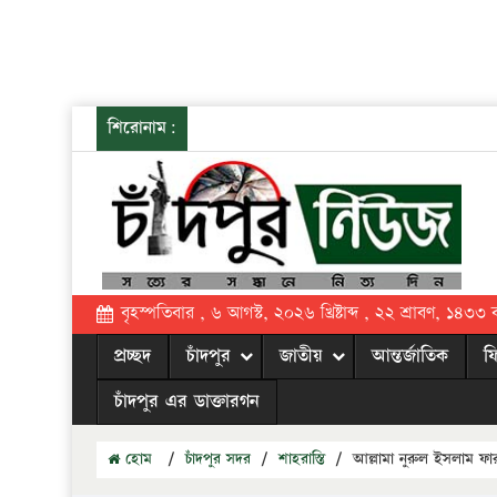
শিরোনাম:
বৃহস্পতিবার , ৬ আগস্ট, ২০২৬ খ্রিষ্টাব্দ , ২২ শ্রাবণ, ১৪৩৩ বঙ্
প্রচ্ছদ
চাঁদপুর
জাতীয়
আন্তর্জাতিক
ফ
চাঁদপুর এর ডাক্তারগন
হোম
/
চাঁদপুর সদর
/
শাহরাস্তি
/
আল্লামা নুরুল ইসলাম ফ