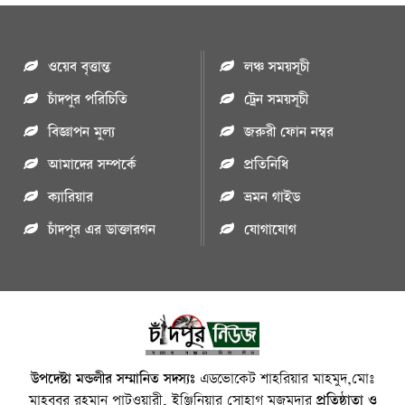
ওয়েব বৃত্তান্ত
লঞ্চ সময়সূচী
চাঁদপুর পরিচিতি
ট্রেন সময়সূচী
বিজ্ঞাপন মুল্য
জরুরী ফোন নম্বর
আমাদের সম্পর্কে
প্রতিনিধি
ক্যারিয়ার
ভ্রমন গাইড
চাঁদপুর এর ডাক্তারগন
যোগাযোগ
উপদেষ্টা মন্ডলীর সম্মানিত সদস্যঃ
এডভোকেট শাহরিয়ার মাহমুদ,মোঃ
মাহবুবুর রহমান পাটওয়ারী, ইঞ্জিনিয়ার সোহাগ মজুমদার
প্রতিষ্ঠাতা ও