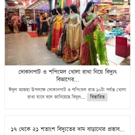
দোকানপাট ও শপিংমল খোলা রাখা নিয়ে বিদ্যুৎ
বিভাগের…
ঈদুল আজহা উপলক্ষে দোকানপাট ও শপিংমল রাত ১০টা পর্যন্ত খোলা
রাখা যাবে বলে জানিয়েছে বিদ্যুৎ...
বিস্তারিত
১৭ থেকে ২১ শতাংশ বিদ্যুতের দাম বাড়ানোর প্রস্তাব…