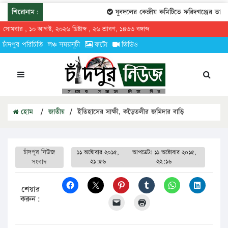
শিরোনাম:
যুবদলের কেন্দ্রীয় কমিটিতে ফরিদগঞ্জের তারেকু
সোমবার , ১০ আগস্ট, ২০২৬ খ্রিষ্টাব্দ , ২৬ শ্রাবণ, ১৪৩৩ বঙ্গাব্দ
চাঁদপুর পরিচিতি
লঞ্চ সময়সূচী
ফটো
ভিডিও
হোম
/
জাতীয়
/
ইতিহাসের সাক্ষী, কড়ৈতলীর জমিদার বাড়ি
চাঁদপুর নিউজ
১১ অক্টোবার ২০১৫,
আপডেটঃ
১১ অক্টোবার ২০১৫,
সংবাদ
২১:৫৬
২২:১৬
শেয়ার
করুন: