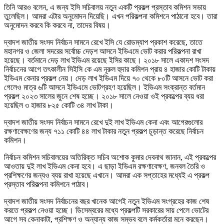
তিনি আরও বলেন, এ জন্য ইসি সচিবালয় নতুন একটি প্রকল্প প্রস্তাব কমিশন সভায়
তুলেছিল। আমরা এটার অনুমোদন দিয়েছি। এখন পরিকল্পনা কমিশনে পাঠানো হবে। তারা
অনুমোদন করবে কি করবে না, তাদের বিষয়।
দ্বাদশ জাতীয় সংসদ নির্বাচন সামনে রেখে ইসি যে রোডম্যাপ প্রকাশ করেছে, তাতে
মহানগর ও জেলা সদরের সর্বোচ্চ দেড়শ আসনে ইভিএমে ভোট করার পরিকল্পনা রাখা
হয়েছে। বর্তমানে দেড় লাখ ইভিএম রয়েছে ইসির কাছে। ২০১৮ সালে একাদশ সংসদ
নির্বাচনের আগে তৎকালীন সিইসি কে এম নূরুল হুদার কমিশন প্রায় ৪ হাজার কোটি টাকায়
ইভিএম কেনার প্রকল্প নেয়। দেড় লাখ ইভিএম দিয়ে ৭০ থেকে ৮০টি আসনে ভোট করা
গেলেও মাত্র ৬টি আসনে ইভিএমে ভোটগ্রহণ হয়েছিল। ইভিএম সংক্রান্ত বর্তমান
প্রকল্প ২০২৩ সালের জুনে শেষ হচ্ছে। ২০১৮ সালে নেওয়া ওই প্রকল্পের ব্যয় ধরা
হয়েছিল ৩ হাজার ৮২৫ কোটি ৩৪ লাখ টাকা।
দ্বাদশ জাতীয় সংসদ নির্বাচন সামনে রেখে দুই লাখ ইভিএম কেনা এবং আগেরগুলোর
রক্ষণাবেক্ষণের জন্য ৭১১ কোটি ৪৪ লাখ টাকার নতুন প্রকল্প চূড়ান্ত করেছে নির্বাচন
কমিশন।
নির্বাচন কমিশন সচিবালয়ের অতিরিক্ত সচিব অশোক কুমার দেবনাথ জানান, এই প্রকল্পের
আওতায় দুই লাখ ইভিএম কেনা হবে। এ ছাড়া ইভিএম রক্ষণাবেক্ষণ, জনবল তৈরি ও
প্রশিক্ষণের জন্যও ব্যয় রাখা হয়েছে এখানে। আমরা এক সপ্তাহের মধ্যেই এ প্রকল্প
প্রস্তাব পরিকল্পনা কমিশনে পাঠাব।
দ্বাদশ জাতীয় সংসদ নির্বাচনের বছর খানেক আগেই নতুন ইভিএম সংগ্রহের কাজ শেষ
করতে প্রকল্প নেওয়া হচ্ছে। ডিসেম্বরের মধ্যে প্রকল্পটি সরকারের সায় পেলে ভোটের
আগে সব কেনাকাটা, প্রশিক্ষণ ও অন্যান্য কাজ সম্ভব বলে কর্মকর্তারা মনে করছেন।