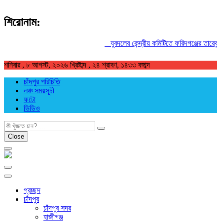
শিরোনাম:
যুবদলের কেন্দ্রীয় কমিটিতে ফরিদগঞ্জের তারেকুর রহম
শনিবার , ৮ আগস্ট, ২০২৬ খ্রিষ্টাব্দ , ২৪ শ্রাবণ, ১৪৩৩ বঙ্গাব্দ
চাঁদপুর পরিচিতি
লঞ্চ সময়সূচী
ফটো
ভিডিও
খুজুন
Close
প্রচ্ছদ
চাঁদপুর
চাঁদপুর সদর
হাজীগঞ্জ