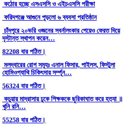
কঠোর হচ্ছে এসএসসি ও এইচএসসি পরীক্ষা
ফরিদগঞ্জে আগুনে পুড়লো ৬ ব্যবসা প্রতিষ্ঠান
চাঁদপুরে ২০ভরি ওজনের স্বর্নালংকার পেয়েও ফেরত দিয়ে
দৃস্টান্ত স্থাপন করেন…
82208 বার পঠিত।
মলদ্বারের রোগ সমূহঃ এনাল ফিসার, পাইলস, ফিস্টুলা
হোমিওপ্যাথি চিকিৎসায় সর্ম্পূন…
56324 বার পঠিত।
কচুয়ায় মাদ্রাসায় ঢুকে শিক্ষককে ছুরিকাঘাত করে হত্যা ॥
খুনি রনি…
55258 বার পঠিত।