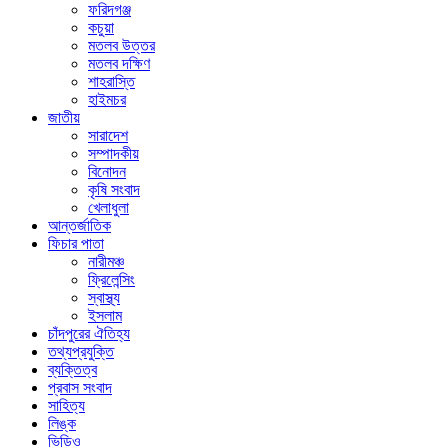
ফরিদগঞ্জ
কচুয়া
মতলব উত্তর
মতলব দক্ষিণ
শাহরাস্তি
হাইমচর
জাতীয়
সারাদেশ
সম্পাদকীয়
বিনোদন
কৃষি সংবাদ
খেলাধুলা
আন্তর্জাতিক
ফিচার পাতা
নারীমঞ্চ
ফ্রিলেন্সিং
স্বাস্থ্য
ইসলাম
চাঁদপুরের ঐতিহ্য
তথ্যপ্রযুক্তি
ব্যক্তিত্ব
প্রবাস সংবাদ
সাহিত্য
লিঙ্ক
ভিডিও