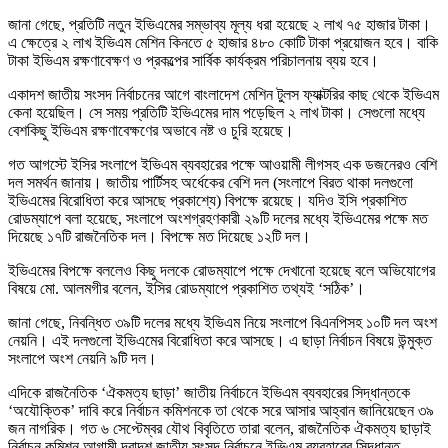
জানা গেছে, প্রতিটি নতুন ইভিএমের সম্ভাব্য মূল্য ধরা হয়েছে ২ লাখ ৭৫ হাজার টাকা।
এ ক্ষেত্রে ২ লাখ ইভিএম মেশিন কিনতে ৫ হাজার ৪৮০ কোটি টাকা প্রয়োজন হবে। বাকি
টাকা ইভিএম রক্ষণাবেক্ষণ ও প্রকল্পের সার্বিক কার্যক্রম পরিচালনায় ব্যয় হবে।
একাদশ জাতীয় সংসদ নির্বাচনের আগে বাংলাদেশ মেশিন টুলস ফ্যাক্টরির কাছ থেকে ইভিএম
কেনা হয়েছিল। সে সময় প্রতিটি ইভিএমের দাম পড়েছিল ২ লাখ টাকা। সেগুলো মধ্যে
বেশকিছু ইভিএম রক্ষণাবেক্ষণের অভাবে নষ্ট ও চুরি হয়েছে।
গত আগস্টে ইসির সংলাপে ইভিএম ব্যবহারের পক্ষে আওয়ামী লীগসহ এক ডজনেরও বেশি
দল সমর্থন জানায়। জাতীয় পার্টিসহ অর্ধেকের বেশি দল (সংলাপে বিরত থাকা দলগুলো
ইভিএমের বিরোধিতা করে আসছে প্রকাশ্যে) বিপক্ষে রয়েছে। যদিও ইসি প্রকাশিত
রোডম্যাপে বলা হয়েছে, সংলাপে অংশগ্রহণকারী ২৯টি দলের মধ্যে ইভিএমের পক্ষে মত
দিয়েছে ১৭টি রাজনৈতিক দল। বিপক্ষে মত দিয়েছে ১২টি দল।
ইভিএমের বিপক্ষে বললেও কিছু দলকে রোডম্যাপে পক্ষে দেখানো হয়েছে বলে অভিযোগের
বিষয়ে মো. আলমগীর বলেন, ইসির রোডম্যাপে প্রকাশিত তথ্যই ‘সঠিক’।
জানা গেছে, নিবন্ধিত ৩৯টি দলের মধ্যে ইভিএম নিয়ে সংলাপে বিএনপিসহ ১০টি দল অংশ
নেয়নি। এই দলগুলো ইভিএমের বিরোধিতা করে আসছে। এ ছাড়া নির্বাচন বিষয়ে উন্মুক্ত
সংলাপে অংশ নেয়নি ৯টি দল।
এদিকে রাজনৈতিক ‘ঐকমত্য ছাড়া’ জাতীয় নির্বাচনে ইভিএম ব্যবহারের সিদ্ধান্তকে
‘অযৌক্তিক’ দাবি করে নির্বাচন কমিশনকে তা থেকে সরে আসার আহ্বান জানিয়েছেন ৩৯
জন নাগরিক। গত ৬ সেপ্টেম্বর যৌথ বিবৃতিতে তারা বলেন, রাজনৈতিক ঐকমত্য ছাড়াই
নির্বাচন কমিশন আগামী দ্বাদশ জাতীয় সংসদ নির্বাচনে ইভিএম ব্যবহারের সিদ্ধান্ত