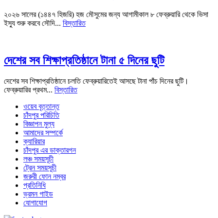
২০২৬ সালের (১৪৪৭ হিজরি) হজ মৌসুমের জন্য আগামীকাল ৮ ফেব্রুয়ারি থেকে ভিসা
ইস্যু শুরু করবে সৌদি...
বিস্তারিত
দেশের সব শিক্ষাপ্রতিষ্ঠানে টানা ৫ দিনের ছুটি
দেশের সব শিক্ষাপ্রতিষ্ঠানে চলতি ফেব্রুয়ারিতেই আসছে টানা পাঁচ দিনের ছুটি।
ফেব্রুয়ারির প্রথম...
বিস্তারিত
ওয়েব বৃত্তান্ত
চাঁদপুর পরিচিতি
বিজ্ঞাপন মুল্য
আমাদের সম্পর্কে
ক্যারিয়ার
চাঁদপুর এর ডাক্তারগন
লঞ্চ সময়সূচী
ট্রেন সময়সূচী
জরুরী ফোন নম্বর
প্রতিনিধি
ভ্রমন গাইড
যোগাযোগ