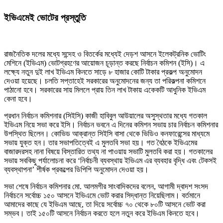
ইভিএমেই ভোটের প্রস্তুতি
রাজনৈতিক দলের মধ্যে সন্দেহ ও বিতর্কের মধ্যেই দেড়শ আসনে ইলেকট্রনিক ভোটিং
মেশিনে (ইভিএম) ভোটগ্রহণের আয়োজন চূড়ান্ত করছে নির্বাচন কমিশন (ইসি)। এ
লক্ষ্যে নতুন দুই লাখ ইভিএম কিনতে সাড়ে ৮ হাজার কোটি টাকার প্রকল্প অনুমোদন
দেওয়া হয়েছে। চলতি সপ্তাহেই সরকারের অনুমোদনের জন্য তা পরিকল্পনা কমিশনে
পাঠানো হবে। সরকারের সায় মিললে প্রায় তিন লাখ টাকায় একেকটি আধুনিক ইভিএম
কেনা হবে।
প্রধান নির্বাচন কমিশনার (সিইসি) কাজী হাবিবুল আউয়ালের অসুস্থতার মধ্যে গতকাল
ইভিএম নিয়ে সভা করে ইসি। নির্বাচন ভবনে এ দিনের কমিশন সভায় চার নির্বাচন কমিশনার
উপস্থিত ছিলেন। কোভিড আক্রান্ত সিইসি বাসা থেকে ভিডিও কনফারেন্সের মাধ্যমে
সভায় যুক্ত হন। তার সভাপতিত্বেই এ মুলতবি সভা হয়। গত বৈঠকে ইভিএমের
বাজারদরসহ নানা বিষয়ে বিস্তারিত তথ্য না পাওয়ায় সভাটি মুলতবি করা হয়। গতকালের
সভায় সবকিছু পর্যালোচনা করে ‘নির্বাচনী ব্যবস্থায় ইভিএম এর ব্যবহার বৃদ্ধি এবং টেকসই
ব্যবস্থাপনা’ শীর্ষক প্রকল্পের ডিপিপি অনুমোদন দেওয়া হয়।
সভা শেষে নির্বাচন কমিশনার মো. আলমগীর সাংবাদিকদের বলেন, আগামী দ্বাদশ সংসদ
নির্বাচনে সর্বোচ্চ ১৫০ আসনে ইভিএমে ভোট করার সিদ্ধান্ত নিয়েছিলাম। বর্তমানে
আমাদের কাছে যে ইভিএম আছে, তা দিয়ে সর্বোচ্চ ৭০ থেকে ৮০টি আসনে ভোট করা
সম্ভব। তাই ১৫০টি আসনে নির্বাচন করতে হলে নতুন করে ইভিএম কিনতে হবে।