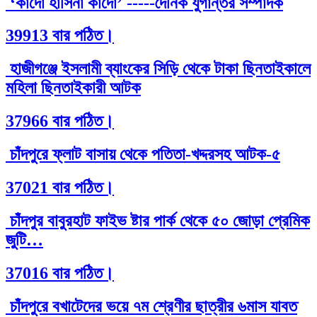
‘কাঁদো হাসিনা কাঁদো’ -----দৈনিক যুগান্তর সম্পাদক
39913 বার পঠিত।
হাজীগঞ্জে ইসলামী ব্যাংকের সিড়ি থেকে টাকা ছিনতাইকালে
মহিলা ছিনতাইকারী আটক
37966 বার পঠিত।
চাঁদপুরে ফ্লাট বাসায় থেকে পতিতা-খদ্দরসহ আটক-৫
37021 বার পঠিত।
চাঁদপুর বাবুরহাট ফাইভ ষ্টার পার্ক থেকে ৫০ জোড়া প্রেমিক
জুটি…
37016 বার পঠিত।
চাঁদপুরে বখাটেদের ভয়ে ৭ম শ্রেণীর ছাত্রীর ৬মাস যাবত