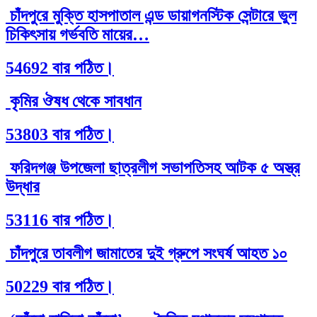
চাঁদপুরে মুক্তি হাসপাতাল এন্ড ডায়াগনস্টিক সেন্টারে ভুল
চিকিৎসায় গর্ভবতি মায়ের…
54692 বার পঠিত।
কৃমির ঔষধ থেকে সাবধান
53803 বার পঠিত।
ফরিদগঞ্জ উপজেলা ছাত্রলীগ সভাপতিসহ আটক ৫ অস্ত্র
উদ্ধার
53116 বার পঠিত।
চাঁদপুরে তাবলীগ জামাতের দুই গ্রুপে সংঘর্ষ আহত ১০
50229 বার পঠিত।