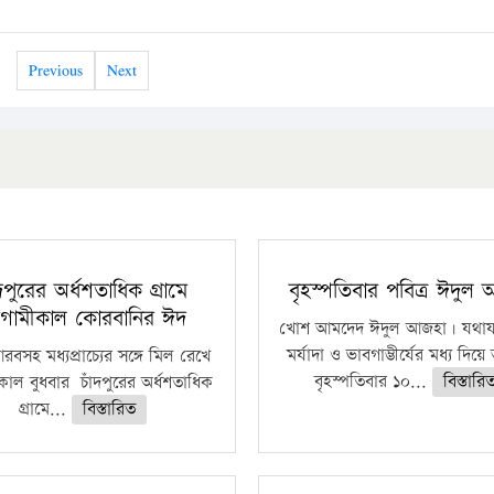
Previous
Next
ঁদপুরের অর্ধশতাধিক গ্রামে
বৃহস্পতিবার পবিত্র ঈদুল
গামীকাল কোরবানির ঈদ
খোশ আমদেদ ঈদুল আজহা। যথাযথ
মর্যাদা ও ভাবগাম্ভীর্যের মধ্য দিয়
বসহ মধ্যপ্রাচ্যের সঙ্গে মিল রেখে
বৃহস্পতিবার ১০...
বিস্তারি
াল বুধবার চাঁদপুরের অর্ধশতাধিক
গ্রামে...
বিস্তারিত