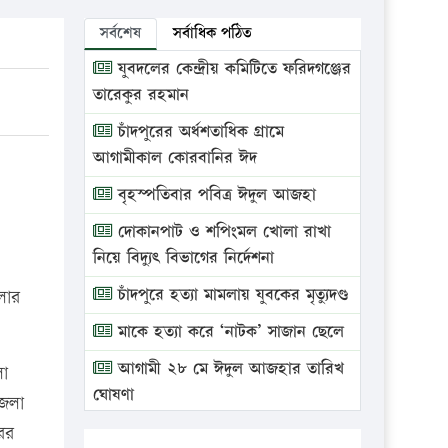
সর্বশেষ
সর্বাধিক পঠিত
যুবদলের কেন্দ্রীয় কমিটিতে ফরিদগঞ্জের
তারেকুর রহমান
চাঁদপুরের অর্ধশতাধিক গ্রামে
আগামীকাল কোরবানির ঈদ
বৃহস্পতিবার পবিত্র ঈদুল আজহা
দোকানপাট ও শপিংমল খোলা রাখা
নিয়ে বিদ্যুৎ বিভাগের নির্দেশনা
চাঁদপুরে হত্যা মামলায় যুবকের মৃত্যুদণ্ড
লার
মাকে হত্যা করে ‘নাটক’ সাজান ছেলে
আগামী ২৮ মে ঈদুল আজহার তারিখ
লা
ঘোষণা
জেলা
ভ্রাম্যমাণ আদালতে দুইটি প্রতিষ্ঠানকে
রের