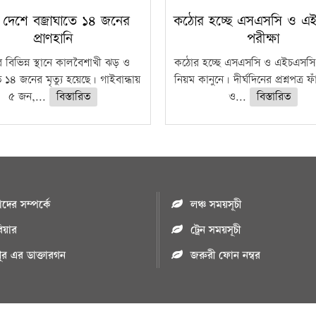
 দেশে বজ্রাঘাতে ১৪ জনের
কঠোর হচ্ছে এসএসসি ও এ
প্রাণহানি
পরীক্ষা
 বিভিন্ন স্থানে কালবৈশাখী ঝড় ও
কঠোর হচ্ছে এসএসসি ও এইচএসসি 
ে ১৪ জনের মৃত্যু হয়েছে। গাইবান্ধায়
নিয়ম কানুনে। দীর্ঘদিনের প্রশ্নপত্র 
৫ জন,...
বিস্তারিত
ও...
বিস্তারিত
ের সম্পর্কে
লঞ্চ সময়সূচী
রিয়ার
ট্রেন সময়সূচী
পুর এর ডাক্তারগন
জরুরী ফোন নম্বর