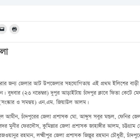
েলা
ুলে ধরার জন্য জেলার আট উপজেলার সহযোগিতায় এই প্রথম ইলিশের বাড়ী
 বুধবার (২৩ নভেম্বর) দুপুর আড়াইটায় চাঁদপুর ক্লাবে ফিতা কেটে মে
িব (সংস্কার ও সমন্বয়) এন.এম. জিয়াউল আলম।
ুল আমীন, চাঁদপুরের জেলা প্রশাসক মো. আব্দুস সবুর মন্ডল, ফেনির জে
 মুনীর ফেরদৌস, কুমিল্লার জেলা প্রশাসক জাহাঙ্গীর আলম, চট্টগ্রাম 
য়ানুর রহমান, লক্ষ্মীপুর জেলা প্রশাসক জিল্লুর রহমান চৌধুরী, চাঁদপু