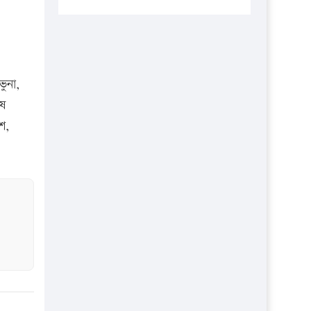
প্রতিষ্ঠানকে ৪০হাজার টাকা জরিমানা।
এবার লঞ্চের ভাড়া বাড়ল
১৭ থেকে ২১ শতাংশ বিদ্যুতের দাম
বাড়ানোর প্রস্তাব পিডিবির
ুনা,
১৬ মে চাঁদপুর ও ২৫ মে ফেনী সফরে
ষে
যাবেন প্রধানমন্ত্রী
শ,
উচ্চশিক্ষায় গৌরবময় অর্জন: পূর্ণ
স্কলারশিপে যুক্তরাষ্ট্রে পিএইচডি করছেন
কুয়েটের কৃতি…
সারা দেশে বজ্রাঘাতে ১৪ জনের
প্রাণহানি
কঠোর হচ্ছে এসএসসি ও এইচএসসি
পরীক্ষা
ফরিদগঞ্জে আগুনে পুড়লো ৬ ব্যবসা