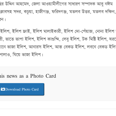
 নাছির উদ্দিন আহমেদ, জেলা আওয়ামীলীগের সাধারণ সম্পাদক আবু নঈম
ক্লাবসহ সদর, কচুয়া, হাজীগঞ্জ, ফরিদগঞ্জ, মতলব উত্তর, মতলব দক্ষিন,
েন।
লিশ, ইলিশ ফ্রাই, ইলিশ মালাইকারী, ইলিশ দো-পেঁয়াজ, নোনা ইলিশ ভ
 ভাতে ভাপা ইলিশ, ইলিশ কাশুন্দি, লেবু ইলিশ, টক মিষ্টি ইলিশ, ষর
 ময়ানে ভাজা ইলিশ, আনারস ইলিশ, আস্ত বেকড ইলিশ, লবনে বেকড ইলি
 পোলাও, ঘিয়ে ভাজা ইলিশ।
his news as a Photo Card
Download Photo Card