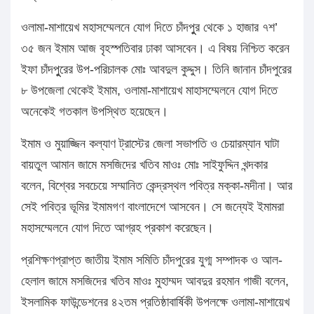
ওলামা-মাশায়েখ মহাসম্মেলনে যোগ দিতে চাঁদপুুর থেকে ১ হাজার ৭শ’
৩৫ জন ইমাম আজ বৃহস্পতিবার ঢাকা আসবেন। এ বিষয় নিশ্চিত করেন
ইফা চাঁদপুুরের উপ-পরিচালক মোঃ আবদুল কুদ্দুস। তিনি জানান চাঁদপুরের
৮ উপজেলা থেকেই ইমাম, ওলামা-মাশায়েখ মাহাসম্মেলনে যোগ দিতে
অনেকেই গতকাল উপস্থিত হয়েছেন।
ইমাম ও মুয়াজ্জিন কল্যাণ ট্রাস্টের জেলা সভাপতি ও চেয়ারম্যান ঘাটা
বায়তুল আমান জামে মসজিদের খতিব মাওঃ মোঃ সাইফুদ্দিন খন্দকার
বলেন, বিশ্বের সবচেয়ে সম্মানিত কেন্দ্রস্থল পবিত্র মক্কা-মদীনা। আর
সেই পবিত্র ভূমির ইমামগণ বাংলাদেশে আসবেন। সে জন্যেই ইমামরা
মহাসম্মেলনে যোগ দিতে আগ্রহ প্রকাশ করেছেন।
প্রশিক্ষণপ্রাপ্ত জাতীয় ইমাম সমিতি চাঁদপুরের যুগ্ম সম্পাদক ও আল-
হেলাল জামে মসজিদের খতিব মাওঃ মুহাম্মদ আবদুর রহমান গাজী বলেন,
ইসলামিক ফাউন্ডেশনের ৪২তম প্রতিষ্ঠাবার্ষিকী উপলক্ষে ওলামা-মাশায়েখ