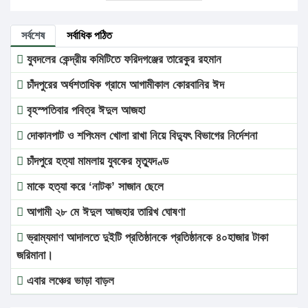
সর্বশেষ
সর্বাধিক পঠিত
যুবদলের কেন্দ্রীয় কমিটিতে ফরিদগঞ্জের তারেকুর রহমান
চাঁদপুরের অর্ধশতাধিক গ্রামে আগামীকাল কোরবানির ঈদ
বৃহস্পতিবার পবিত্র ঈদুল আজহা
দোকানপাট ও শপিংমল খোলা রাখা নিয়ে বিদ্যুৎ বিভাগের নির্দেশনা
চাঁদপুরে হত্যা মামলায় যুবকের মৃত্যুদণ্ড
মাকে হত্যা করে ‘নাটক’ সাজান ছেলে
আগামী ২৮ মে ঈদুল আজহার তারিখ ঘোষণা
ভ্রাম্যমাণ আদালতে দুইটি প্রতিষ্ঠানকে প্রতিষ্ঠানকে ৪০হাজার টাকা
জরিমানা।
এবার লঞ্চের ভাড়া বাড়ল
১৭ থেকে ২১ শতাংশ বিদ্যুতের দাম বাড়ানোর প্রস্তাব পিডিবির