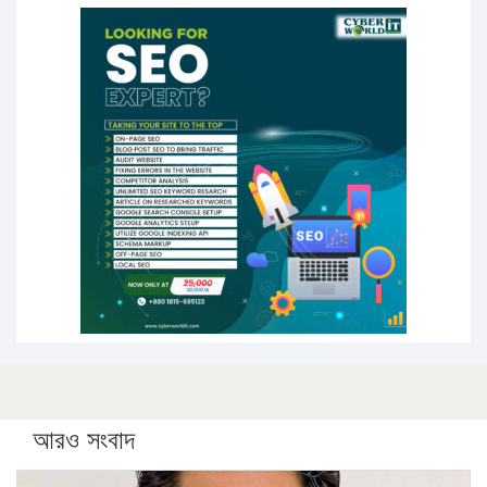
১৬ মে চাঁদপুর ও ২৫ মে ফেনী সফরে যাবেন প্রধানমন্ত্রী
উচ্চশিক্ষায় গৌরবময় অর্জন: পূর্ণ স্কলারশিপে যুক্তরাষ্ট্রে পিএইচডি
করছেন কুয়েটের কৃতি…
সারা দেশে বজ্রাঘাতে ১৪ জনের প্রাণহানি
কঠোর হচ্ছে এসএসসি ও এইচএসসি পরীক্ষা
ফরিদগঞ্জে আগুনে পুড়লো ৬ ব্যবসা প্রতিষ্ঠান
আরও সংবাদ