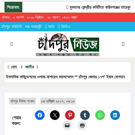
শিরোনাম:
যুবদলের কেন্দ্রীয় কমিটিতে ফরিদগঞ্জের তারেকুর রহমান
রবিবার , ৯ আগস্ট, ২০২৬ খ্রিষ্টাব্দ , ২৫ শ্রাবণ, ১৪৩৩ বঙ্গাব্দ
চাঁদপুর পরিচিতি
লঞ্চ সময়সূচী
ফটো
ভিডিও
হোম
/
জাতীয়
/
ইসলামিক ফাউন্ডেশনের ওলামা-মাশায়েখ মহাসম্মেলন ** চাঁদপুর জেলার ১৭শ’ ইমাম যোগদান
চাঁদপুর নিউজ সংবাদ
০৬ এপ্রিল ২০১৭, ০৬:১০
শেয়ার
করুন: