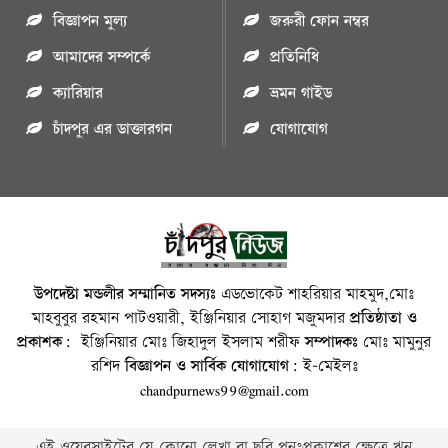
বিজ্ঞাপন মুল্য
জরুরী ফোন নম্বর
আমাদের সম্পর্কে
প্রতিনিধি
ক্যারিয়ার
ভ্রমন গাইড
চাঁদপুর এর ডাক্তারগন
যোগাযোগ
উপদেষ্টা মন্ডলীর সম্মানিত সদস্যঃ
এডভোকেট শাহরিয়ার মাহমুদ,মোঃ
মাহবুবুর রহমান পাটওয়ারী, ইঞ্জিনিয়ার সোহাগ মজুমদার
প্রতিষ্ঠাতা ও
প্রকাশক:
ইঞ্জিনিয়ার মোঃ জিহাদুল ইসলাম শরীফ
সম্পাদকঃ
মোঃ মামুনুর
রশিদ
বিজ্ঞাপন ও সার্বিক যোগাযোগ:
ই-মেইলঃ
chandpurnews99@gmail.com
এই ওয়েবসাইটের যে কোনো লেখা বা ছবি পুনঃপ্রকাশের ক্ষেত্রে ঋন