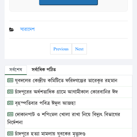
সারাদেশ
Previous
Next
সর্বশেষ
সর্বাধিক পঠিত
যুবদলের কেন্দ্রীয় কমিটিতে ফরিদগঞ্জের তারেকুর রহমান
চাঁদপুরের অর্ধশতাধিক গ্রামে আগামীকাল কোরবানির ঈদ
বৃহস্পতিবার পবিত্র ঈদুল আজহা
দোকানপাট ও শপিংমল খোলা রাখা নিয়ে বিদ্যুৎ বিভাগের
নির্দেশনা
চাঁদপুরে হত্যা মামলায় যুবকের মৃত্যুদণ্ড