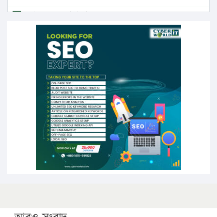
এবার লঞ্চের ভাড়া বাড়ল
১৭ থেকে ২১ শতাংশ বিদ্যুতের দাম বাড়ানোর প্রস্তাব পিডিবির
১৬ মে চাঁদপুর ও ২৫ মে ফেনী সফরে যাবেন প্রধানমন্ত্রী
উচ্চশিক্ষায় গৌরবময় অর্জন: পূর্ণ স্কলারশিপে যুক্তরাষ্ট্রে
পিএইচডি করছেন কুয়েটের কৃতি…
সারা দেশে বজ্রাঘাতে ১৪ জনের প্রাণহানি
কঠোর হচ্ছে এসএসসি ও এইচএসসি পরীক্ষা
ফরিদগঞ্জে আগুনে পুড়লো ৬ ব্যবসা প্রতিষ্ঠান