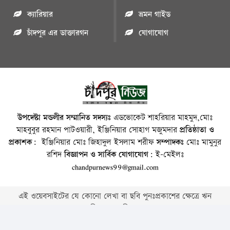
ক্যারিয়ার
ভ্রমন গাইড
চাঁদপুর এর ডাক্তারগন
যোগাযোগ
উপদেষ্টা মন্ডলীর সম্মানিত সদস্যঃ
এডভোকেট শাহরিয়ার মাহমুদ,মোঃ
মাহবুবুর রহমান পাটওয়ারী, ইঞ্জিনিয়ার সোহাগ মজুমদার
প্রতিষ্ঠাতা ও
প্রকাশক:
ইঞ্জিনিয়ার মোঃ জিহাদুল ইসলাম শরীফ
সম্পাদকঃ
মোঃ মামুনুর
রশিদ
বিজ্ঞাপন ও সার্বিক যোগাযোগ:
ই-মেইলঃ
chandpurnews99@gmail.com
এই ওয়েবসাইটের যে কোনো লেখা বা ছবি পুনঃপ্রকাশের ক্ষেত্রে ঋন
স্বীকার বাঞ্চনীয় ।
Copyright © 2026 • Chandpurnews.com • All Rights Reserved