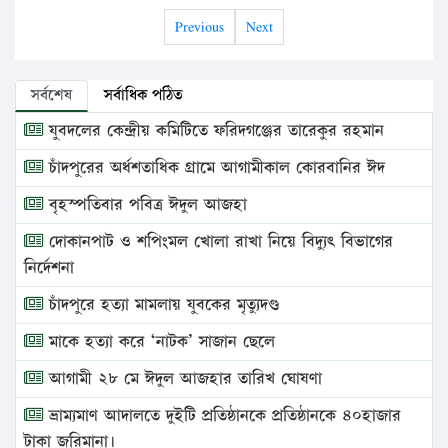
Previous
Next
সর্বশেষ
সর্বাধিক পঠিত
যুবদলের কেন্দ্রীয় কমিটিতে ফরিদগঞ্জের তারেকুর রহমান
চাঁদপুরের অর্ধশতাধিক গ্রামে আগামীকাল কোরবানির ঈদ
বৃহস্পতিবার পবিত্র ঈদুল আজহা
দোকানপাট ও শপিংমল খোলা রাখা নিয়ে বিদ্যুৎ বিভাগের
নির্দেশনা
চাঁদপুরে হত্যা মামলায় যুবকের মৃত্যুদণ্ড
মাকে হত্যা করে ‘নাটক’ সাজান ছেলে
আগামী ২৮ মে ঈদুল আজহার তারিখ ঘোষণা
ভ্রাম্যমাণ আদালতে দুইটি প্রতিষ্ঠানকে প্রতিষ্ঠানকে ৪০হাজার
টাকা জরিমানা।