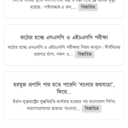
দেশের বিভিন্ন স্থানে কালবৈশাখী ঝড় ও বজ্রাপাতে ১৪ জনের মৃত্যু
হয়েছে। গাইবান্ধায় ৫ জন,...
বিস্তারিত
কঠোর হচ্ছে এসএসসি ও এইচএসসি পরীক্ষা
কঠোর হচ্ছে এসএসসি ও এইচএসসি পরীক্ষার নিয়ম কানুনে। দীর্ঘদিনের
প্রশ্নপত্র ফাঁস, নকল ও...
বিস্তারিত
হরমুজ প্রণালি পার হতে পারেনি ‘বাংলার জয়যাত্রা’,
ফিরে…
ইরান-যুক্তরাষ্ট্রের যুদ্ধবিরতি কার্যকর হওয়ার পর বাংলাদেশ শিপিং
করপোরেশনের জাহাজ ‘বাংলার...
বিস্তারিত