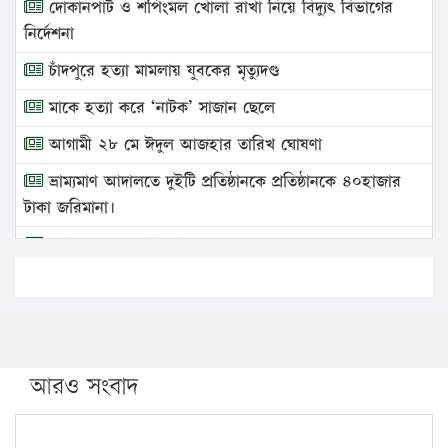
দোকানপাট ও শপিংমল খোলা রাখা নিয়ে বিদ্যুৎ বিভাগের
নির্দেশনা
চাঁদপুরে হত্যা মামলায় যুবকের মৃত্যুদণ্ড
মাকে হত্যা করে ‘নাটক’ সাজান ছেলে
আগামী ২৮ মে ঈদুল আজহার তারিখ ঘোষণা
ভ্রাম্যমাণ আদালতে দুইটি প্রতিষ্ঠানকে প্রতিষ্ঠানকে ৪০হাজার
টাকা জরিমানা।
এবার লঞ্চের ভাড়া বাড়ল
১৭ থেকে ২১ শতাংশ বিদ্যুতের দাম বাড়ানোর প্রস্তাব পিডিবির
১৬ মে চাঁদপুর ও ২৫ মে ফেনী সফরে যাবেন প্রধানমন্ত্রী
উচ্চশিক্ষায় গৌরবময় অর্জন: পূর্ণ স্কলারশিপে যুক্তরাষ্ট্রে
পিএইচডি করছেন কুয়েটের কৃতি…
আরও সংবাদ
সারা দেশে বজ্রাঘাতে ১৪ জনের প্রাণহানি