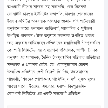
আওয়ামী লীগের সাবেক সহ-সভাপতি, রেড ক্রিসেন্ট
সোসাইটি চাঁদপুর ইউনিটের সভাপতি, চাঁদপুর প্রেসক্লাবের
উন্নয়ন কমিটির আহবায়ক আলহাজ্ব ওচমান গণি পাটওয়ারী।
অনুষ্ঠানে আরো গন্যমান্য ব্যাক্তিবর্গ, সাংবাদিক ও সুধীজন
উপস্থিত থাকবেন। উক্ত অনুষ্ঠানে সকলকে উপস্থিত থাকার
জন্য অনুরোধ জানিয়েছেন প্রতিষ্ঠানের স্বত্ত্বাধিকারী চাঁদপুরজমিন
কোম্পানী লিমিটেড এর ব্যবস্থাপনা পরিচালক, জাতীয় দৈনিক
অনুপমা এর সম্পাদক, দৈনিক চাঁদপুরজমিন পত্রিকার প্রতিষ্ঠাতা
সম্পাদক ও প্রকাশক রোটা. মো. রোকনুজ্জামান রোকন।
উল্লেখিত প্রতিষ্ঠানে দেশী-বিদেশী থ্রি-পিচ, উন্নতমানের
পাঞ্জাবাী, শিশুদের পোশাকসহ গার্মেন্টস্ সামগ্রী সূলভ মূল্যে
পাওয়া যাবে। উল্লেখ্য, এম.আর. ফ্যাশন চাঁদপুরজমিন
কোম্পানী লিমিটেড এর একটি সহযোগী প্রতিষ্ঠান।