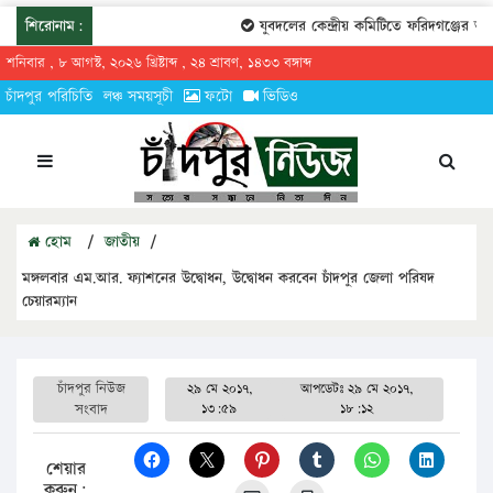
শিরোনাম:
যুবদলের কেন্দ্রীয় কমিটিতে ফরিদগঞ্জের তারে
শনিবার , ৮ আগস্ট, ২০২৬ খ্রিষ্টাব্দ , ২৪ শ্রাবণ, ১৪৩৩ বঙ্গাব্দ
চাঁদপুর পরিচিতি
লঞ্চ সময়সূচী
ফটো
ভিডিও
হোম
/
জাতীয়
/
মঙ্গলবার এম.আর. ফ্যাশনের উদ্বোধন, উদ্বোধন করবেন চাঁদপুর জেলা পরিষদ
চেয়ারম্যান
চাঁদপুর নিউজ
২৯ মে ২০১৭,
আপডেটঃ
২৯ মে ২০১৭,
সংবাদ
১৩:৫৯
১৮:১২
শেয়ার
করুন: