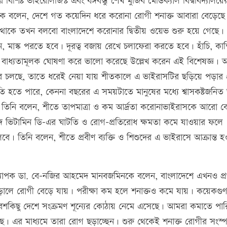
শিষ্ট ভাইরোলজিস্ট এবং বঙ্গবন্ধু শেখ মুজিব মেডিক্যাল বিশ্ববিদ্যালয়ে
কে বলেন, দেশে গত কয়েদিন ধরে করোনা রোগী শনাক্ত আবারা বেড়েছ
থাকে তখন বলবো বাংলাদেশে করোনার দ্বিতীয় ওয়েভ শুরু হয়ে গেছে।
বলেন, মাস্ক পরতে হবে। দূরত্ব বজায় রেখে চলাফেরা করতে হবে। হাঁচি, কা
া বাধ্যতামূলক ঘোষণা করে ভালো করেছে উল্লেখ করেন এই বিশেষজ্ঞ। অ
 চলছে, তাতে ধরেই নেয়া যায় শীতকালে এ ভাইরাসটির ছড়িয়ে পড়ার 
ি হতে পারে, কেননা বছরের এ সময়টাতে মানুষের মধ্যে শ্বাসকষ্টজনি
 তিনি বলেন, শীতে তাপমাত্রা ও কম আর্দ্রতা করোনাভাইরাসকে আরো ব
গে ভিটামিন ডি-এর ঘাটতি ও রোগ-প্রতিরোধ ক্ষমতা কমে যাওয়ার ফলে
। তিনি বলেন, শীতে প্রবীণ ব্যক্তি ও শিশুদের এ ভাইরাসে আক্রান্ত 
ণ) অধ্যাপক ডা. বে-নজির আহমেদ মানবজমিনকে বলেন, বাংলাদেশে এখনও প্
ড়ালে রোগী বেড়ে যায়। পরীক্ষা কম হলে শনাক্তও কমে যায়। কয়েকগু
। বেশকিছু দেশে সংক্রমণ শূন্যের কোঠায় নেমে এসেছে। আমরা কমাতে পার
। এর মাধ্যমে তারা রোগ ছড়াচ্ছেন। শুরু থেকেই শনাক্ত রোগীর সংস্পর