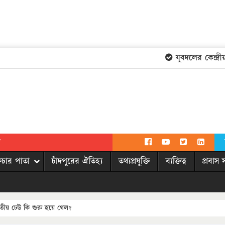
যুবদলের কেন্দ্রীয় ক
দ
িচার পাতা
চাঁদপুরের ঐতিহ্য
তথ্যপ্রযুক্তি
ব্যক্তিত্ব
প্রবাস 
িতীয় ঢেউ কি শুরু হয়ে গেল?