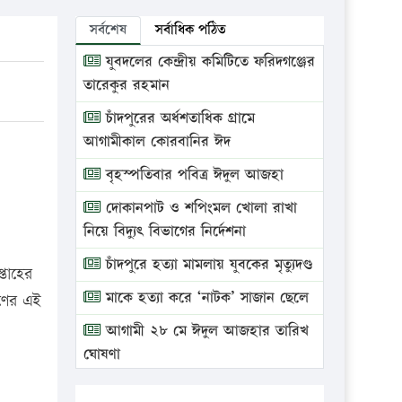
সর্বশেষ
সর্বাধিক পঠিত
যুবদলের কেন্দ্রীয় কমিটিতে ফরিদগঞ্জের
তারেকুর রহমান
চাঁদপুরের অর্ধশতাধিক গ্রামে
আগামীকাল কোরবানির ঈদ
বৃহস্পতিবার পবিত্র ঈদুল আজহা
দোকানপাট ও শপিংমল খোলা রাখা
নিয়ে বিদ্যুৎ বিভাগের নির্দেশনা
চাঁদপুরে হত্যা মামলায় যুবকের মৃত্যুদণ্ড
্তাহের
মাকে হত্যা করে ‘নাটক’ সাজান ছেলে
মণের এই
আগামী ২৮ মে ঈদুল আজহার তারিখ
ঘোষণা
ভ্রাম্যমাণ আদালতে দুইটি প্রতিষ্ঠানকে