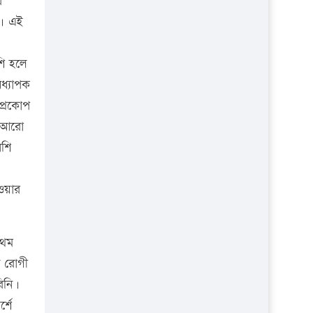
র
প্রতিষ্ঠান
ে। এই
শি হলে
ধ্যাপক
প্রকোপ
ত আরো
েশি
হওয়ার
রথম
ণ রোগী
িনি।
্শে