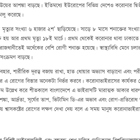
েউয়ের আশঙ্কা বাড়ছে। ইতিমধ্যে ইউরোপের বিভিন্ন দেশেও করোনার দ্বি
ালু করেছে।
মৃত্যুর সংখ্যা ৬ হাজার ২শ’ ছাড়িয়েছে। সাড়ে ৮ মাসে শনাক্তের সংখ্য
ত হয় আর প্রথম মৃত্যু ১৮ই মার্চে। প্রথম থেকেই করোনার থাবা ঢাকাতে
জধানীতেই অর্ধেকের বেশি রোগী শনাক্ত হয়েছে। স্বাস্থ্যবিধি মেনে চলা
সংক্রমণ বাড়ছে।
ব্যবহার, শারীরিক দূরত্ব বজায় রাখা, হাত ধোয়ার অভ্যাস বাড়ানো এবং পরী
পর এ রোগের বিস্তার অনেকটা নির্ভর করবে। করোনাভাইরাসের কার্যকর
া কম উল্লেখ করে শীতকালে বাংলাদেশে এ ভাইরাসটি মারাত্মক আকার ধা
কা, আর্দ্রতা, সূর্যের তাপ, ভিটামিন ডি-এর অভাব এবং রোগ-প্রতিরোধ 
ীয় শ্বাসকষ্টের রোগের লক্ষণ দেখা দেয় বলে এ সময় মানুষ করোনাভাইর