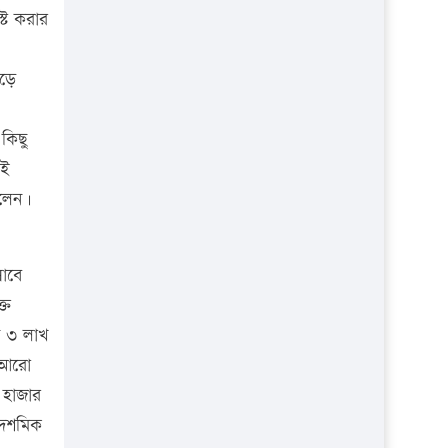
্ট করার
েড়ে
কিছু
এই
বলেন।
সাবে
্ত
ন ৩ লাখ
ে আরো
 হাজার
 দশমিক