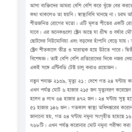
আসা ব্যক্তিদের আমরা বেশি বেশি করে খুঁজে বের করতে
কথা থাকলেও তা হয়নি। স্বাস্থ্যবিধি মানছে না। চরম
শীতজনিত রোগের মতো। এটি মূলত শীতের একটি রোগ। যা
যাবে। এর অনেকগুলো স্ট্রেন আছে যা গ্রীষ্ম ও বর্ষা
ছোটদের নিউমোনিয়া এবং বড়দের হাঁপানি বেড়ে যায়। তা
স্ট্রেন শীতকালে তীব্র ও মারাত্মক হয়ে উঠতে পারে। দ্বি
বিশেষজ্ঞ। তাই বেশি বেশি প্রতিরোধের দিকে নজর দেয়ার
একই সঙ্গে এন্টিবডি টেস্ট চালু করাও প্রয়োজন।
নতুন শনাক্ত ২১৩৯, মৃত্যু ২১: দেশে গত ২৪ ঘণ্টায় ক
এখন পর্যন্ত মোট ৬ হাজার ২১৫ জন মৃত্যুবরণ করেছেন
হলেন ৪ লাখ ৩৪ হাজার ৪৭২ জন। ২৪ ঘণ্টায় সুস্থ হয়
৫১ হাজার ১৪৬ জন। গতকাল স্বাস্থ্য অধিদপ্তরের কর
জানানো হয়, গত ২৪ ঘণ্টায় নমুনা সংগৃহীত হয়েছে ১৬
৭৬৮টি। এখন পর্যন্ত করোনার মোট নমুনা পরীক্ষা ক