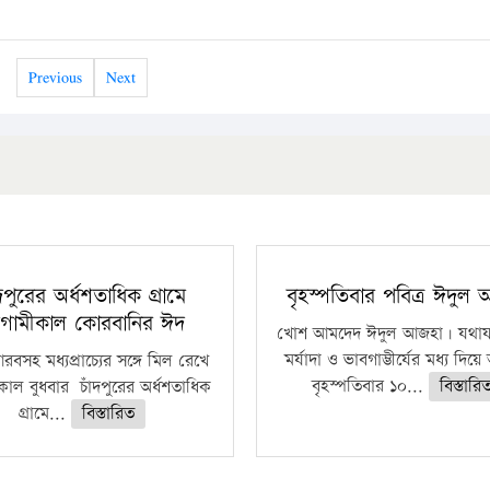
Previous
Next
ঁদপুরের অর্ধশতাধিক গ্রামে
বৃহস্পতিবার পবিত্র ঈদুল
গামীকাল কোরবানির ঈদ
খোশ আমদেদ ঈদুল আজহা। যথাযথ
মর্যাদা ও ভাবগাম্ভীর্যের মধ্য দিয়
বসহ মধ্যপ্রাচ্যের সঙ্গে মিল রেখে
বৃহস্পতিবার ১০...
বিস্তারি
াল বুধবার চাঁদপুরের অর্ধশতাধিক
গ্রামে...
বিস্তারিত