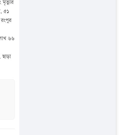
মৃত্যুর
, ৫১
 রংপুর
 লাখ ৬৬
 ছাড়া