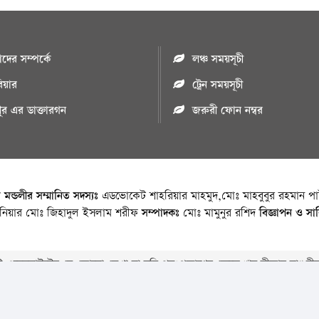
ের সম্পর্কে
লঞ্চ সময়সূচী
রিয়ার
ট্রেন সময়সূচী
পুর এর ডাক্তারগন
জরুরী ফোন নম্বর
া মন্ডলীর সম্মানিত সদস্যঃ
এডভোকেট শাহরিয়ার মাহমুদ,মোঃ মাহবুবুর রহমান পাট
জিনিয়ার মোঃ জিহাদুল ইসলাম শরীফ
সম্পাদকঃ
মোঃ মামুনুর রশিদ
বিজ্ঞাপন ও সা
 ওয়েবসাইটের যে কোনো লেখা বা ছবি পুনঃপ্রকাশের ক্ষেত্রে ঋন স্বীকার বাঞ্চনীয
Copyright © 2026 • Chandpurnews.com • All Rights Reserved
Website Design, Development & SEO Consulting Services by
Cyber World IT