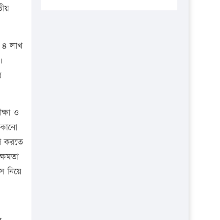
প্রতিষ্ঠানকে ৪০হাজার টাকা জরিমানা।
তীয়
এবার লঞ্চের ভাড়া বাড়ল
১৭ থেকে ২১ শতাংশ বিদ্যুতের দাম
া ৪ লাখ
বাড়ানোর প্রস্তাব পিডিবির
।
১৬ মে চাঁদপুর ও ২৫ মে ফেনী সফরে
র
যাবেন প্রধানমন্ত্রী
উচ্চশিক্ষায় গৌরবময় অর্জন: পূর্ণ
ক্ষা ও
স্কলারশিপে যুক্তরাষ্ট্রে পিএইচডি করছেন
 কোনো
কুয়েটের কৃতি…
রণ করতে
সারা দেশে বজ্রাঘাতে ১৪ জনের
ক্ষমতা
প্রাণহানি
াস নিয়ে
কঠোর হচ্ছে এসএসসি ও এইচএসসি
পরীক্ষা
ফরিদগঞ্জে আগুনে পুড়লো ৬ ব্যবসা