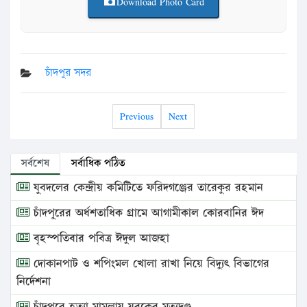
Download Photo Card
চাঁদপুর সদর
Previous
Next
সর্বশেষ
সর্বাধিক পঠিত
যুবদলের কেন্দ্রীয় কমিটিতে ফরিদগঞ্জের তারেকুর রহমান
চাঁদপুরের অর্ধশতাধিক গ্রামে আগামীকাল কোরবানির ঈদ
বৃহস্পতিবার পবিত্র ঈদুল আজহা
দোকানপাট ও শপিংমল খোলা রাখা নিয়ে বিদ্যুৎ বিভাগের
নির্দেশনা
চাঁদপুরে হত্যা মামলায় যুবকের মৃত্যুদণ্ড