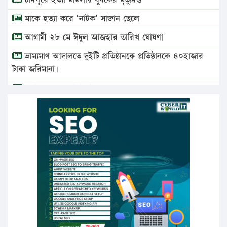
মাকে হত্যা করে ‘নাটক’ সাজান ছেলে
আগামী ২৮ মে ঈদুল আজহার তারিখ ঘোষণা
ভ্রাম্যমাণ আদালতে দুইটি প্রতিষ্ঠানকে প্রতিষ্ঠানকে ৪০হাজার
টাকা জরিমানা।
এবার লঞ্চের ভাড়া বাড়ল
১৭ থেকে ২১ শতাংশ বিদ্যুতের দাম বাড়ানোর প্রস্তাব পিডিবির
১৬ মে চাঁদপুর ও ২৫ মে ফেনী সফরে যাবেন প্রধানমন্ত্রী
উচ্চশিক্ষায় গৌরবময় অর্জন: পূর্ণ স্কলারশিপে যুক্তরাষ্ট্রে
পিএইচডি করছেন কুয়েটের কৃতি…
সারা দেশে বজ্রাঘাতে ১৪ জনের প্রাণহানি
কঠোর হচ্ছে এসএসসি ও এইচএসসি পরীক্ষা
ফরিদগঞ্জে আগুনে পুড়লো ৬ ব্যবসা প্রতিষ্ঠান