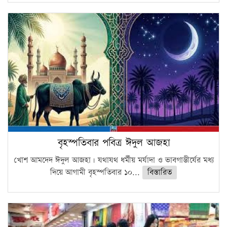
বৃহস্পতিবার পবিত্র ঈদুল আজহা
খোশ আমদেদ ঈদুল আজহা। যথাযথ ধর্মীয় মর্যাদা ও ভাবগাম্ভীর্যের মধ্য
দিয়ে আগামী বৃহস্পতিবার ১০...
বিস্তারিত