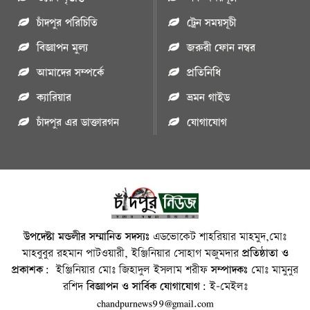
চাঁদপুর পরিচিতি
ট্রেন সময়সূচী
বিজ্ঞাপন মুল্য
জরুরী ফোন নম্বর
আমাদের সম্পর্কে
প্রতিনিধি
ক্যারিয়ার
ভ্রমন গাইড
চাঁদপুর এর ডাক্তারগন
যোগাযোগ
উপদেষ্টা মন্ডলীর সম্মানিত সদস্যঃ
এডভোকেট শাহরিয়ার মাহমুদ,মোঃ
মাহবুবুর রহমান পাটওয়ারী, ইঞ্জিনিয়ার সোহাগ মজুমদার
প্রতিষ্ঠাতা ও
প্রকাশক:
ইঞ্জিনিয়ার মোঃ জিহাদুল ইসলাম শরীফ
সম্পাদকঃ
মোঃ মামুনুর
রশিদ
বিজ্ঞাপন ও সার্বিক যোগাযোগ:
ই-মেইলঃ
chandpurnews99@gmail.com