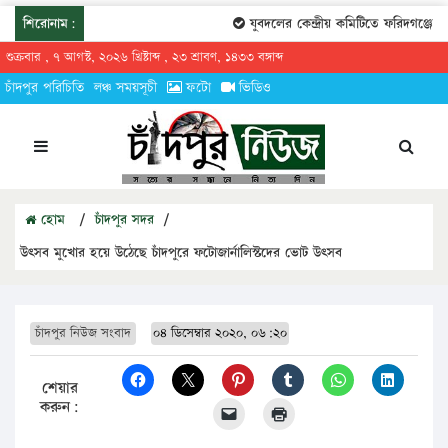
শিরোনাম:
যুবদলের কেন্দ্রীয় কমিটিতে ফরিদগঞ্জের তার
শুক্রবার , ৭ আগস্ট, ২০২৬ খ্রিষ্টাব্দ , ২৩ শ্রাবণ, ১৪৩৩ বঙ্গাব্দ
চাঁদপুর পরিচিতি
লঞ্চ সময়সূচী
ফটো
ভিডিও
হোম
/
চাঁদপুর সদর
/
উৎসব মুখোর হয়ে উঠেছে চাঁদপুরে ফটোজার্নালিস্টদের ভোট উৎসব
চাঁদপুর নিউজ সংবাদ
০৪ ডিসেম্বার ২০২০, ০৬:২০
শেয়ার
করুন: