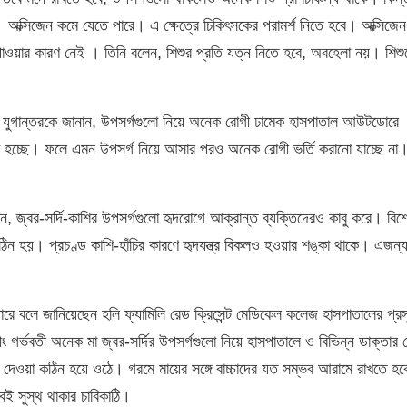
ক্সিজেন কমে যেতে পারে। এ ক্ষেত্রে চিকিৎসকের পরামর্শ নিতে হবে। অক্সিজে
াওয়ার কারণ নেই । তিনি বলেন, শিশুর প্রতি যত্ন নিতে হবে, অবহেলা নয়। শিশু
ক যুগান্তরকে জানান, উপসর্গগুলো নিয়ে অনেক রোগী ঢামেক হাসপাতাল আউটডোরে
 হচ্ছে। ফলে এমন উপসর্গ নিয়ে আসার পরও অনেক রোগী ভর্তি করানো যাচ্ছে না
ান, জ্বর-সর্দি-কাশির উপসর্গগুলো হৃদরোগে আক্রান্ত ব্যক্তিদেরও কাবু করে। বি
কঠিন হয়। প্রচণ্ড কাশি-হাঁচির কারণে হৃদযন্ত্র বিকলও হওয়ার শঙ্কা থাকে। এজন্য
পারে বলে জানিয়েছেন হলি ফ্যামিলি রেড ক্রিসেন্ট মেডিকেল কলেজ হাসপাতালের প্র
ীং গর্ভবতী অনেক মা জ্বর-সর্দির উপসর্গগুলো নিয়ে হাসপাতালে ও বিভিন্ন ডাক্তার চ
 দেওয়া কঠিন হয়ে ওঠে। গরমে মায়ের সঙ্গে বাচ্চাদের যত সম্ভব আরামে রাখতে হব
বই সুস্থ থাকার চাবিকাঠি।