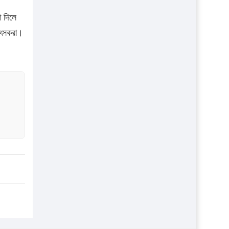
া দিলে
কিৎসকরা।