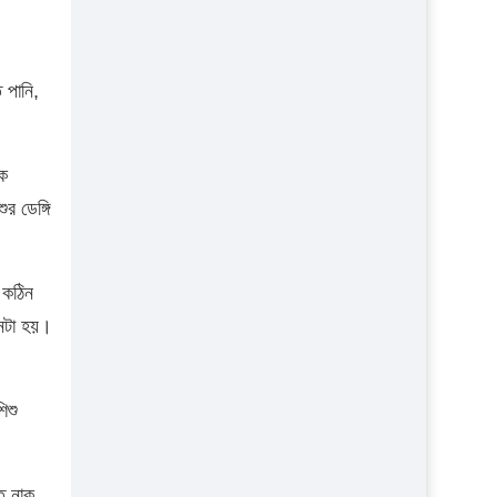
 পানি,
কে
র ডেঙ্গি
ি কঠিন
মনটা হয়।
িশু
তু নাক