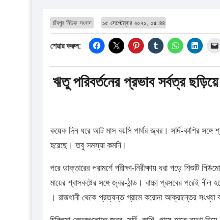
চাঁদপুর নিউজ সংবাদ
১৫ সেপ্টেম্বার ২০২১, ০৫:৪৪
শেয়ার করুন:
ঋতু পরিবর্তনের প্রভাব সর্বত্র ছড়িয়ে
কয়েক দিন ধরে আট মাস বয়সি পার্থর জ্বর। সর্দি-কাশির সঙ্গে
হয়েছে। তবু সমস্যা কমনি।
পরে ডাক্তারের পরামর্শে পরীক্ষা-নিরীক্ষায় ধরা পড়ে শিশুটি 
মায়ের শ্বাসকষ্টের সঙ্গে জ্বর-ঠান্ড। বাচ্চা প্রসবের পরেই নীল
। রাজধানী থেকে প্রত্যন্ত গ্রামে করোনা আক্রান্তের সংখ্যা 
চিকিৎসা কেন্দ্রগুলোতে জ্বর, সর্দি, কাশি, গায়ে-হাতে ব্যথা ন