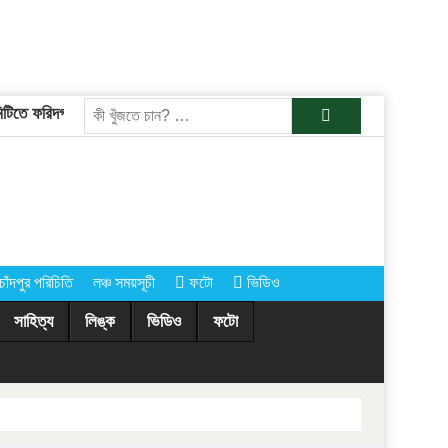
ে ফরিদগঞ্জের তারেকুর রহমান
চাঁদপুরের অর্ধশতাধিক গ্রামে আগামীকাল কোরবানির
খুজুন
চাঁদপুর পরিচিতি
লঞ্চ সময়সূচী
ফটো
ভিডিও
সাহিত্য
লিঙ্ক
ভিডিও
ফটো