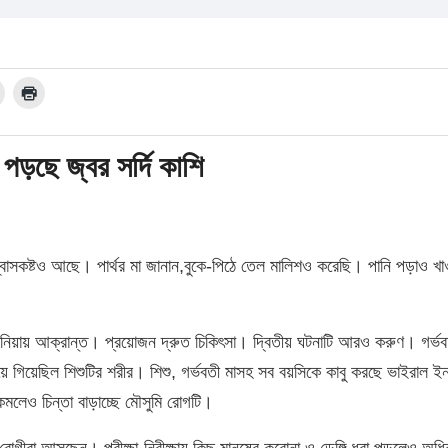
 পড়ছে জ্বর সর্দি কাশি
 শ্বাসকষ্টও আছে। পার্থর মা জানান,বুকে-পিঠে তেল মালিশও করেছি। পানি পড়াও খ
নিউমোনিয়ায় আক্রান্ত। প্রয়োজন দ্রুত চিকিৎসা। দ্বিতীয় ঘটনাটি আরও করুণ। গর্
 হয়ে গিয়েছিল শিশুটির শরীর। শিশু, গর্ভবতী মাসহ সব বয়সিকে কাবু করছে ভাইরাল ইনফ
কমলেও চিন্তা বাড়াচ্ছে মৌসুমি রোগটি।
িয়ে রোগীরা আসছেন। পরীক্ষা-নিরীক্ষায় কিছু মানুষের করোনা ও ডেঙ্গি ধরা পড়লেও অধ