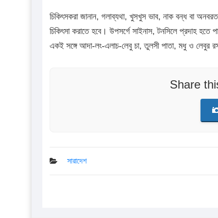
চিকিৎসকরা জানান, গলাব্যথা, খুসখুস ভাব, নাক বন্ধ বা অনবরত হাঁ
চিকিৎসা করাতে হবে। উপসর্গে সাইনাস, টনসিলে প্রদাহ হতে পার
একই সঙ্গে আদা-লং-এলাচ-লেবু চা, তুলসী পাতা, মধু ও লেবু
Share th
সারাদেশ