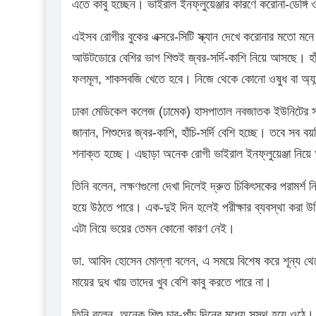
এতে কাবু হচ্ছেন। ভাইরাল ইনফ্লুয়েঞ্জার কারণে করোনা-ডেঙ্গ
এইসব রোগীর বুকের এক্সরে-সিটি স্ক্যান দেখে করোনার মতো মন
আউটডোরে বেশির ভাগ শিশুই জ্বর-সর্দি-কাশি নিয়ে আসছে। হাঁচি-ক
ফলমূল, শাকসবজি খেতে হবে। নিজে থেকে কোনো ওষুধ বা অ্যান
ঢাকা মেডিকেল কলেজ (ঢামেক) হাসপাতাল নবজাতক ইউনিটের সাব
জানান, শিশুদের জ্বর-কাশি, হাঁচি-সর্দি বেশি হচ্ছে। তবে সব 
শনাক্ত হচ্ছে। এছাড়া অনেক রোগী ভাইরাল ইনফ্লুয়েঞ্জা নিয়ে
তিনি বলেন, লক্ষণগুলো দেখা দিলেই দ্রুত চিকিৎসকের পরামর্শ ন
হয়ে উঠতে পারে। এক-দুই দিন হলেই পরীক্ষার ব্যবস্থা করা উচ
এটা নিয়ে ভয়ের তেমন কোনো কারণ নেই।
ডা. আবিদ হোসেন মোল্লা বলেন, এ সময়ে বিশেষ করে শূন্য থেকে
মায়ের দুধ খায় তাদের খুব বেশি কাবু করতে পারে না।
তিনি বলেন, অনেক শিশু চার-পাঁচ দিনের মধ্যে সুস্থ হয়ে ওঠে।