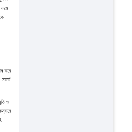
ন কমে
কে
।
শেষ করে
 সতর্ক
সূতি ও
েম্বারে
ে,