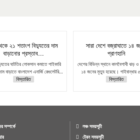
েকে ২১ শতাংশ বিদ্যুতের দাম
সারা দেশে বজ্রাঘাতে ১৪ 
বাড়ানোর প্রস্তাব…
প্রাণহানি
দ্যুতের ঘাটতির লোকসান কমাতে পাইকারি
দেশের বিভিন্ন স্থানে কালবৈশাখী ঝড় ও 
দাম বাড়াতে বাংলাদেশ এনার্জি রেগুলেটরি...
১৪ জনের মৃত্যু হয়েছে। গাইবান্ধায় ৫
বিস্তারিত
বিস্তারিত
র সম্পর্কে
লঞ্চ সময়সূচী
য়ার
ট্রেন সময়সূচী