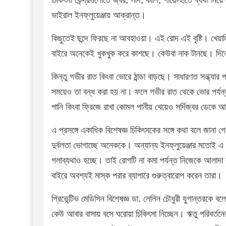
ভাইরাল ইনফ্লুয়েঞ্জায় আক্রান্ত।
কিছুতেই ছন্দে ফিরছে না আবহাওয়া। এই রোদ এই বৃষ্টি। খেয়ালি
বাইরে অনেকেই খুকখুক করে কাশছে। কেউবা নাক টানছে। দিন
কিন্তু গভীর রাত কিংবা ভোরে ঠান্ডা বাড়ছে। সাধারণত সন্ধ্য
সময়েও তা বন্ধ করা হয় না। ফলে গভীর রাত থেকে ভোর পর্যন্ত
পানি কিংবা ফ্রিজে রাখা কোমল পানীয় খেয়েও সর্দিজ্বর ডেকে
এ প্রসঙ্গে একাধিক বিশেষজ্ঞ চিকিৎসকের সঙ্গে কথা বলে জানা 
দুর্বলতা ভোগাচ্ছে অনেককে। অন্যান্য ইনফ্লুয়েঞ্জার মতোই এ
গলাব্যথাও হচ্ছে। তাই রোগটি না কমা পর্যন্ত নিজেকে আলাদা 
বাইরে অবশ্যই মাস্ক পরার ব্যাপারে গুরুত্বারোপ করেন তারা।
প্রিভেন্টিভ মেডিসিন বিশেষজ্ঞ ডা. লেলিন চৌধুরী যুগান্তরকে 
কেউ আবার বাসায় বসে ঘরোয়া চিকিৎসা নিচ্ছেন। ঋতু পরিবর্তনের 