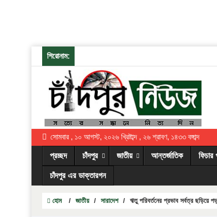
শিরোনাম:
সোমবার , ১০ আগস্ট, ২০২৬ খ্রিষ্টাব্দ , ২৬ শ্রাবণ, ১৪৩৩ বঙ্গাব্দ
প্রচ্ছদ
চাঁদপুর
জাতীয়
আন্তর্জাতিক
ফিচার 
চাঁদপুর এর ডাক্তারগন
হোম
/
জাতীয়
/
সারাদেশ
/
ঋতু পরিবর্তনের প্রভাব সর্বত্র ছড়িয়ে পড়