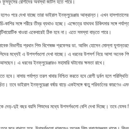
ি ও ফুসফুসের রোগীদের অবস্থা জটিল হতে পারে।
ে হলেও পরে দেখা যাচ্ছে তারা ভাইরাল ইনফ্লুয়েঞ্জায় আক্রান্ত। এখন হাসপাতালের
াশির সঙ্গে শরীরে তীব্র ব্যথাও হচ্ছে। এক্ষেত্রে যাথযথ চিকিৎসার সঙ্গে পর্যাপ্ত
্টিবায়োটিক খাওয়া একেবারেই ঠিক হবে না। এতে সমস্যা বাড়তে পারে।
েক বিভাগীয় প্রধান শিশু বিশেষজ্ঞ প্রফেসর ডা. আবিদ হোসেন মোল্লা যুগান্তর
বয়সিদের মধ্যেই এ উপসর্গগুলো দেখা যাচ্ছে। এ ধরনের উপসর্গ নিয়ে আসা অনেক শিশু
 আসছেন। এ ধরনের ইনফ্লুয়েঞ্জারও মহামারি ঘটানোর ক্ষমতা রাখে।
িতে হবে। বাসায় পর্যাপ্ত তরল খাবার নিশ্চিত করতে হবে রোগী দুর্বল হলে পরিস্থিত
িত। তবে ভাইরাল ইনফ্লুয়েঞ্জা বর্ষায় বাড়ে একইসঙ্গে ঋতু পরিবর্তনের কারণেও এ
 দেড়-দুই বছর বয়সি শিশুদের মধ্যে উপসর্গগুলো বেশি দেখা দিচ্ছে। তবে যেসব শ
 তবে মনে রাখতে হবে, উপসর্গগুলো থাকলেও অনেক শিশু প্রাণচাঞ্চল্য থাকে। কিন্