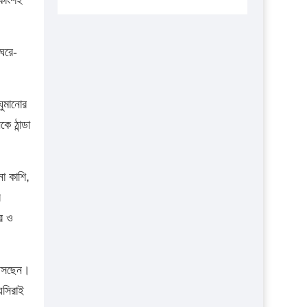
এবার লঞ্চের ভাড়া বাড়ল
১৭ থেকে ২১ শতাংশ বিদ্যুতের দাম বাড়ানোর
 ঘরে-
প্রস্তাব পিডিবির
১৬ মে চাঁদপুর ও ২৫ মে ফেনী সফরে যাবেন
প্রধানমন্ত্রী
ঘুমানোর
 ঠান্ডা
উচ্চশিক্ষায় গৌরবময় অর্জন: পূর্ণ স্কলারশিপে
যুক্তরাষ্ট্রে পিএইচডি করছেন কুয়েটের কৃতি…
সারা দেশে বজ্রাঘাতে ১৪ জনের প্রাণহানি
নো কাশি,
কঠোর হচ্ছে এসএসসি ও এইচএসসি পরীক্ষা
র
রে ও
ফরিদগঞ্জে আগুনে পুড়লো ৬ ব্যবসা প্রতিষ্ঠান
ে আসছেন।
য়সিরাই