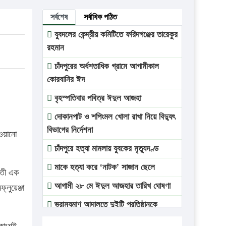
সর্বশেষ
সর্বাধিক পঠিত
যুবদলের কেন্দ্রীয় কমিটিতে ফরিদগঞ্জের তারেকুর
রহমান
চাঁদপুরের অর্ধশতাধিক গ্রামে আগামীকাল
কোরবানির ঈদ
বৃহস্পতিবার পবিত্র ঈদুল আজহা
দোকানপাট ও শপিংমল খোলা রাখা নিয়ে বিদ্যুৎ
বিভাগের নির্দেশনা
াওয়ানো
চাঁদপুরে হত্যা মামলায় যুবকের মৃত্যুদণ্ড
মাকে হত্যা করে ‘নাটক’ সাজান ছেলে
ভবতী এক
আগামী ২৮ মে ঈদুল আজহার তারিখ ঘোষণা
্লুয়েঞ্জা
ভ্রাম্যমাণ আদালতে দুইটি প্রতিষ্ঠানকে
প্রতিষ্ঠানকে ৪০হাজার টাকা জরিমানা।
িকাংশই