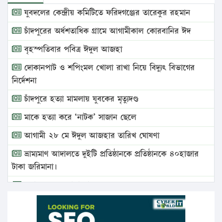
যুবদলের কেন্দ্রীয় কমিটিতে ফরিদগঞ্জের তারেকুর রহমান
চাঁদপুরের অর্ধশতাধিক গ্রামে আগামীকাল কোরবানির ঈদ
বৃহস্পতিবার পবিত্র ঈদুল আজহা
দোকানপাট ও শপিংমল খোলা রাখা নিয়ে বিদ্যুৎ বিভাগের
নির্দেশনা
চাঁদপুরে হত্যা মামলায় যুবকের মৃত্যুদণ্ড
মাকে হত্যা করে ‘নাটক’ সাজান ছেলে
আগামী ২৮ মে ঈদুল আজহার তারিখ ঘোষণা
ভ্রাম্যমাণ আদালতে দুইটি প্রতিষ্ঠানকে প্রতিষ্ঠানকে ৪০হাজার
টাকা জরিমানা।
এবার লঞ্চের ভাড়া বাড়ল
১৭ থেকে ২১ শতাংশ বিদ্যুতের দাম বাড়ানোর প্রস্তাব পিডিবির
১৬ মে চাঁদপুর ও ২৫ মে ফেনী সফরে যাবেন প্রধানমন্ত্রী