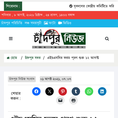
শিরোনাম:
যুবদলের কেন্দ্রীয় কমিটিতে ফরিদগঞ্
শনিবার , ৮ আগস্ট, ২০২৬ খ্রিষ্টাব্দ , ২৪ শ্রাবণ, ১৪৩৩ বঙ্গাব্দ
চাঁদপুর পরিচিতি
লঞ্চ সময়সূচী
ফটো
ভিডিও
হোম
/
চাঁদপুর সদর
/
এইচএসসির ফরম পূরণ শুরু ১২ আগস্ট
চাঁদপুর নিউজ সংবাদ
০১ আগষ্ট ২০২১, ০৭:০৭
শেয়ার
করুন: