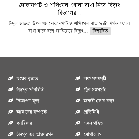
দোকানপাট ও শপিংমল খোলা রাখা নিয়ে বিদ্যুৎ
বিভাগের…
ঈদুল আজহা উপলক্ষে দোকানপাট ও শপিংমল রাত ১০টা পর্যন্ত খোলা
রাখা যাবে বলে জানিয়েছে বিদ্যুৎ...
বিস্তারিত
ওয়েব বৃত্তান্ত
লঞ্চ সময়সূচী
চাঁদপুর পরিচিতি
ট্রেন সময়সূচী
বিজ্ঞাপন মুল্য
জরুরী ফোন নম্বর
আমাদের সম্পর্কে
প্রতিনিধি
ক্যারিয়ার
ভ্রমন গাইড
চাঁদপুর এর ডাক্তারগন
যোগাযোগ