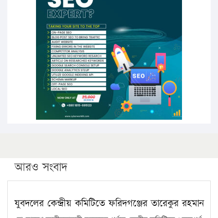
উচ্চশিক্ষায় গৌরবময় অর্জন: পূর্ণ স্কলারশিপে যুক্তরাষ্ট্রে
পিএইচডি করছেন কুয়েটের কৃতি…
সারা দেশে বজ্রাঘাতে ১৪ জনের প্রাণহানি
কঠোর হচ্ছে এসএসসি ও এইচএসসি পরীক্ষা
ফরিদগঞ্জে আগুনে পুড়লো ৬ ব্যবসা প্রতিষ্ঠান
আরও সংবাদ
যুবদলের কেন্দ্রীয় কমিটিতে ফরিদগঞ্জের তারেকুর রহমান