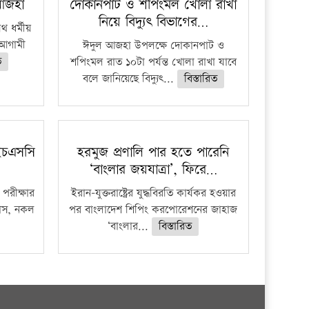
 আজহা
দোকানপাট ও শপিংমল খোলা রাখা
নিয়ে বিদ্যুৎ বিভাগের…
 ধর্মীয়
ে আগামী
ঈদুল আজহা উপলক্ষে দোকানপাট ও
ত
শপিংমল রাত ১০টা পর্যন্ত খোলা রাখা যাবে
বলে জানিয়েছে বিদ্যুৎ...
বিস্তারিত
ইচএসসি
হরমুজ প্রণালি পার হতে পারেনি
‘বাংলার জয়যাত্রা’, ফিরে…
পরীক্ষার
ইরান-যুক্তরাষ্ট্রের যুদ্ধবিরতি কার্যকর হওয়ার
ফাঁস, নকল
পর বাংলাদেশ শিপিং করপোরেশনের জাহাজ
‘বাংলার...
বিস্তারিত