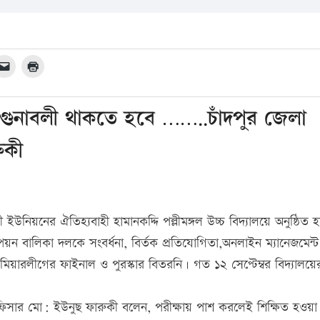
ল গুনাবলী থাকতে হবে ……..চাঁদপুর জেলা
ুকী
নিয়নের ঐতিহ্যবাহী হামানকদ্দি পল্লীমঙ্গল উচ্চ বিদ্যালয়ে অনুষ্ঠিত 
্পিয়ন বালিকা দলকে সংবর্ধনা, বির্তক প্রতিযোগিতা,অনলাইন ম্যানেজমেন্ট
রিমিয়ারলীগের ফাইনাল ও পুরস্কার বিতরনি। গত ১২ সেপ্টেম্বর বিদ্যালয়ে
্ষা অফিসার মো: ইউনুছ ফারুকী বলেন, পরীক্ষায় পাশ করলেই শিক্ষিত হওয়া