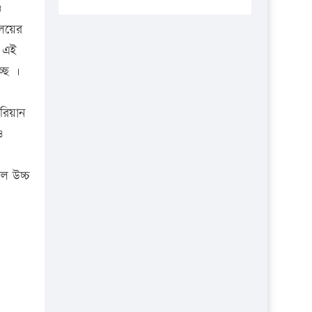
প্রতিষ্ঠানকে ৪০হাজার টাকা জরিমানা।
ও
ালয়ের
এবার লঞ্চের ভাড়া বাড়ল
ে এই
১৭ থেকে ২১ শতাংশ বিদ্যুতের দাম
্ছে ।
বাড়ানোর প্রস্তাব পিডিবির
১৬ মে চাঁদপুর ও ২৫ মে ফেনী সফরে
ারিয়ান
যাবেন প্রধানমন্ত্রী
ও
উচ্চশিক্ষায় গৌরবময় অর্জন: পূর্ণ
স্কলারশিপে যুক্তরাষ্ট্রে পিএইচডি করছেন
গল উচ্চ
কুয়েটের কৃতি…
সারা দেশে বজ্রাঘাতে ১৪ জনের
প্রাণহানি
কঠোর হচ্ছে এসএসসি ও এইচএসসি
পরীক্ষা
ফরিদগঞ্জে আগুনে পুড়লো ৬ ব্যবসা