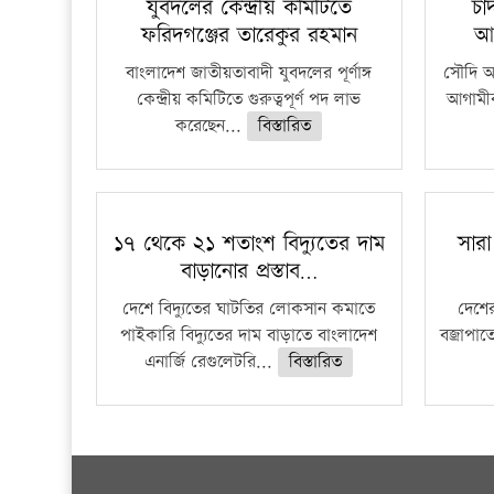
যুবদলের কেন্দ্রীয় কমিটিতে
চা
ফরিদগঞ্জের তারেকুর রহমান
আ
বাংলাদেশ জাতীয়তাবাদী যুবদলের পূর্ণাঙ্গ
সৌদি আর
কেন্দ্রীয় কমিটিতে গুরুত্বপূর্ণ পদ লাভ
আগামীক
করেছেন...
বিস্তারিত
১৭ থেকে ২১ শতাংশ বিদ্যুতের দাম
সারা
বাড়ানোর প্রস্তাব…
দেশে বিদ্যুতের ঘাটতির লোকসান কমাতে
দেশের
পাইকারি বিদ্যুতের দাম বাড়াতে বাংলাদেশ
বজ্রাপাত
এনার্জি রেগুলেটরি...
বিস্তারিত