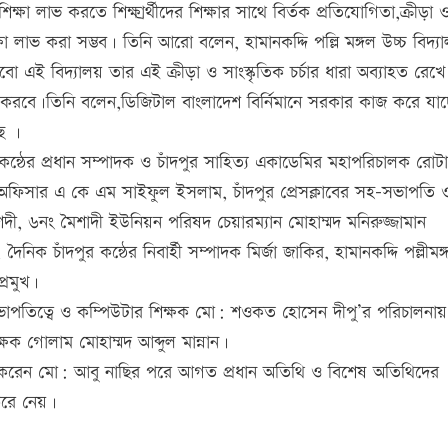
ক্ষা লাভ করতে শিক্ষার্র্থীদের শিক্ষার সাথে বির্তক প্রতিযোগিতা,ক্রীড়া 
ক্ষা লাভ করা সম্ভব। তিনি আরো বলেন, হামানকদ্দি পল্লি মঙ্গল উচ্চ বিদ্য
 এই বিদ্যালয় তার এই ক্রীড়া ও সাংস্কৃতিক চর্চার ধারা অব্যাহত রেখ
ীতা করবে।তিনি বলেন,ডিজিটাল বাংলাদেশ বির্নিমানে সরকার কাজ করে যাচ
ে ।
র কন্ঠের প্রধান সম্পাদক ও চাঁদপুর সাহিত্য একাডেমির মহাপরিচালক রোট
া অফিসার এ কে এম সাইফুল ইসলাম, চাঁদপুর প্রেসক্লাবের সহ-সভাপতি 
দী, ৬নং মৈশাদী ইউনিয়ন পরিষদ চেয়ারম্যান মোহাম্মদ মনিরুজ্জামান
ৈনিক চাঁদপুর কন্ঠের নিবার্হী সম্পাদক মির্জা জাকির, হামানকদ্দি পল্লীমঙ্
্রমুখ।
 সভাপতিত্বে ও কম্পিউটার শিক্ষক মো: শওকত হোসেন দীপু’র পরিচালনায়
িক্ষক গোলাম মোহাম্মদ আব্দুল মান্নান।
ত করেন মো: আবু নাছির পরে আগত প্রধান অতিথি ও বিশেষ অতিথিদের
 করে নেয়।