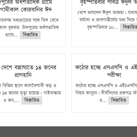
ঁদপুরের অর্ধশতাধিক গ্রামে
বৃহস্পতিবার পবিত্র ঈদুল
গামীকাল কোরবানির ঈদ
খোশ আমদেদ ঈদুল আজহা। যথাযথ
মর্যাদা ও ভাবগাম্ভীর্যের মধ্য দিয়
বসহ মধ্যপ্রাচ্যের সঙ্গে মিল রেখে
বৃহস্পতিবার ১০...
বিস্তারি
াল বুধবার চাঁদপুরের অর্ধশতাধিক
গ্রামে...
বিস্তারিত
 দেশে বজ্রাঘাতে ১৪ জনের
কঠোর হচ্ছে এসএসসি ও এ
প্রাণহানি
পরীক্ষা
 বিভিন্ন স্থানে কালবৈশাখী ঝড় ও
কঠোর হচ্ছে এসএসসি ও এইচএসসি 
ে ১৪ জনের মৃত্যু হয়েছে। গাইবান্ধায়
নিয়ম কানুনে। দীর্ঘদিনের প্রশ্নপত্র 
৫ জন,...
বিস্তারিত
ও...
বিস্তারিত