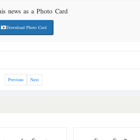
his news as a Photo Card
Download Photo Card
Previous
Next