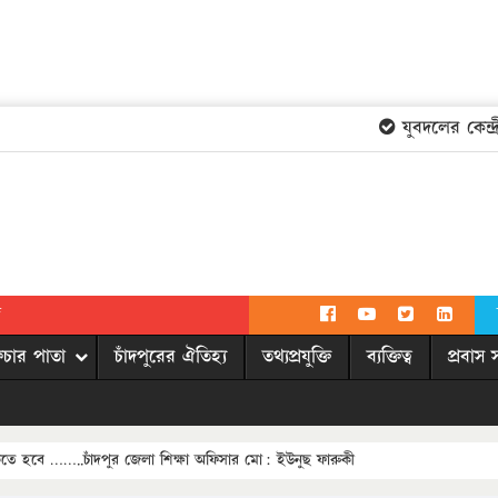
যুবদলের কেন্দ্রী
দ
িচার পাতা
চাঁদপুরের ঐতিহ্য
তথ্যপ্রযুক্তি
ব্যক্তিত্ব
প্রবাস 
াকতে হবে ……..চাঁদপুর জেলা শিক্ষা অফিসার মো: ইউনুছ ফারুকী