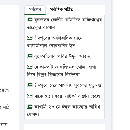
সর্বশেষ
সর্বাধিক পঠিত
যুবদলের কেন্দ্রীয় কমিটিতে ফরিদগঞ্জের
তারেকুর রহমান
চাঁদপুরের অর্ধশতাধিক গ্রামে
আগামীকাল কোরবানির ঈদ
বৃহস্পতিবার পবিত্র ঈদুল আজহা
দোকানপাট ও শপিংমল খোলা রাখা
নিয়ে বিদ্যুৎ বিভাগের নির্দেশনা
চাঁদপুরে হত্যা মামলায় যুবকের মৃত্যুদণ্ড
হয়েছে
মাকে হত্যা করে ‘নাটক’ সাজান ছেলে
আগামী ২৮ মে ঈদুল আজহার তারিখ
র মাঠ
ঘোষণা
 যায়
ভ্রাম্যমাণ আদালতে দুইটি প্রতিষ্ঠানকে