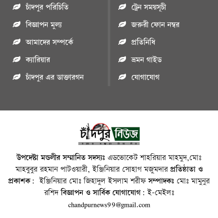
চাঁদপুর পরিচিতি
ট্রেন সময়সূচী
বিজ্ঞাপন মুল্য
জরুরী ফোন নম্বর
আমাদের সম্পর্কে
প্রতিনিধি
ক্যারিয়ার
ভ্রমন গাইড
চাঁদপুর এর ডাক্তারগন
যোগাযোগ
উপদেষ্টা মন্ডলীর সম্মানিত সদস্যঃ
এডভোকেট শাহরিয়ার মাহমুদ,মোঃ
মাহবুবুর রহমান পাটওয়ারী, ইঞ্জিনিয়ার সোহাগ মজুমদার
প্রতিষ্ঠাতা ও
প্রকাশক:
ইঞ্জিনিয়ার মোঃ জিহাদুল ইসলাম শরীফ
সম্পাদকঃ
মোঃ মামুনুর
রশিদ
বিজ্ঞাপন ও সার্বিক যোগাযোগ:
ই-মেইলঃ
chandpurnews99@gmail.com