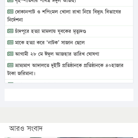
বৃহস্পতিবার পবিত্র ঈদুল আজহা
দোকানপাট ও শপিংমল খোলা রাখা নিয়ে বিদ্যুৎ বিভাগের
নির্দেশনা
চাঁদপুরে হত্যা মামলায় যুবকের মৃত্যুদণ্ড
মাকে হত্যা করে ‘নাটক’ সাজান ছেলে
আগামী ২৮ মে ঈদুল আজহার তারিখ ঘোষণা
ভ্রাম্যমাণ আদালতে দুইটি প্রতিষ্ঠানকে প্রতিষ্ঠানকে ৪০হাজার
টাকা জরিমানা।
এবার লঞ্চের ভাড়া বাড়ল
১৭ থেকে ২১ শতাংশ বিদ্যুতের দাম বাড়ানোর প্রস্তাব পিডিবির
১৬ মে চাঁদপুর ও ২৫ মে ফেনী সফরে যাবেন প্রধানমন্ত্রী
উচ্চশিক্ষায় গৌরবময় অর্জন: পূর্ণ স্কলারশিপে যুক্তরাষ্ট্রে
পিএইচডি করছেন কুয়েটের কৃতি…
আরও সংবাদ