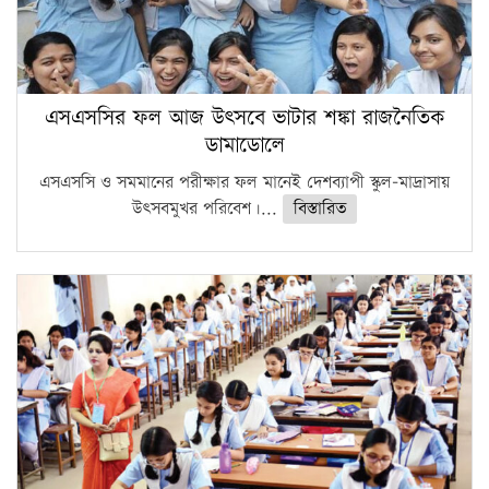
এসএসসির ফল আজ উৎসবে ভাটার শঙ্কা রাজনৈতিক
ডামাডোলে
এসএসসি ও সমমানের পরীক্ষার ফল মানেই দেশব্যাপী স্কুল-মাদ্রাসায়
উৎসবমুখর পরিবেশ।...
বিস্তারিত