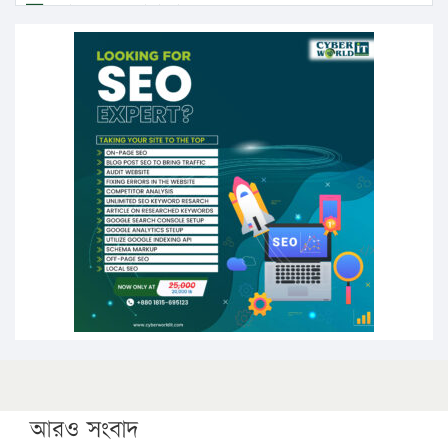
এবার লঞ্চের ভাড়া বাড়ল
১৭ থেকে ২১ শতাংশ বিদ্যুতের দাম বাড়ানোর প্রস্তাব পিডিবির
১৬ মে চাঁদপুর ও ২৫ মে ফেনী সফরে যাবেন প্রধানমন্ত্রী
উচ্চশিক্ষায় গৌরবময় অর্জন: পূর্ণ স্কলারশিপে যুক্তরাষ্ট্রে
পিএইচডি করছেন কুয়েটের কৃতি…
সারা দেশে বজ্রাঘাতে ১৪ জনের প্রাণহানি
কঠোর হচ্ছে এসএসসি ও এইচএসসি পরীক্ষা
ফরিদগঞ্জে আগুনে পুড়লো ৬ ব্যবসা প্রতিষ্ঠান
আরও সংবাদ