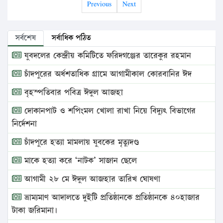
Previous
Next
সর্বশেষ
সর্বাধিক পঠিত
যুবদলের কেন্দ্রীয় কমিটিতে ফরিদগঞ্জের তারেকুর রহমান
চাঁদপুরের অর্ধশতাধিক গ্রামে আগামীকাল কোরবানির ঈদ
বৃহস্পতিবার পবিত্র ঈদুল আজহা
দোকানপাট ও শপিংমল খোলা রাখা নিয়ে বিদ্যুৎ বিভাগের
নির্দেশনা
চাঁদপুরে হত্যা মামলায় যুবকের মৃত্যুদণ্ড
মাকে হত্যা করে ‘নাটক’ সাজান ছেলে
আগামী ২৮ মে ঈদুল আজহার তারিখ ঘোষণা
ভ্রাম্যমাণ আদালতে দুইটি প্রতিষ্ঠানকে প্রতিষ্ঠানকে ৪০হাজার
টাকা জরিমানা।