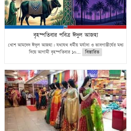
বৃহস্পতিবার পবিত্র ঈদুল আজহা
খোশ আমদেদ ঈদুল আজহা। যথাযথ ধর্মীয় মর্যাদা ও ভাবগাম্ভীর্যের মধ্য
দিয়ে আগামী বৃহস্পতিবার ১০...
বিস্তারিত