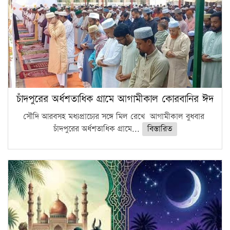
চাঁদপুরের অর্ধশতাধিক গ্রামে আগামীকাল কোরবানির ঈদ
সৌদি আরবসহ মধ্যপ্রাচ্যের সঙ্গে মিল রেখে আগামীকাল বুধবার
চাঁদপুরের অর্ধশতাধিক গ্রামে...
বিস্তারিত