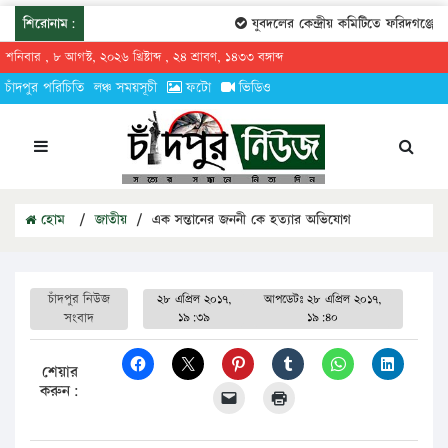
শিরোনাম:
যুবদলের কেন্দ্রীয় কমিটিতে ফরিদগঞ্জের তারেক
শনিবার , ৮ আগস্ট, ২০২৬ খ্রিষ্টাব্দ , ২৪ শ্রাবণ, ১৪৩৩ বঙ্গাব্দ
চাঁদপুর পরিচিতি
লঞ্চ সময়সূচী
ফটো
ভিডিও
হোম
/
জাতীয়
/
এক সন্তানের জননী কে হত্যার অভিযোগ
চাঁদপুর নিউজ
২৮ এপ্রিল ২০১৭,
আপডেটঃ
২৮ এপ্রিল ২০১৭,
সংবাদ
১৯:৩৯
১৯:৪০
শেয়ার
করুন: