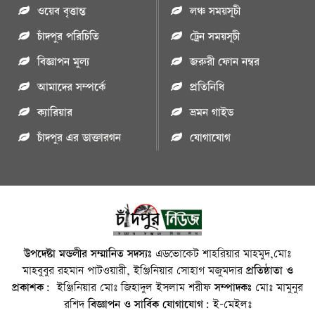
ওয়েব বৃত্তান্ত
লঞ্চ সময়সূচী
চাঁদপুর পরিচিতি
ট্রেন সময়সূচী
বিজ্ঞাপন মুল্য
জরুরী ফোন নম্বর
আমাদের সম্পর্কে
প্রতিনিধি
ক্যারিয়ার
ভ্রমন গাইড
চাঁদপুর এর ডাক্তারগন
যোগাযোগ
উপদেষ্টা মন্ডলীর সম্মানিত সদস্যঃ
এডভোকেট শাহরিয়ার মাহমুদ,মোঃ
মাহবুবুর রহমান পাটওয়ারী, ইঞ্জিনিয়ার সোহাগ মজুমদার
প্রতিষ্ঠাতা ও
প্রকাশক:
ইঞ্জিনিয়ার মোঃ জিহাদুল ইসলাম শরীফ
সম্পাদকঃ
মোঃ মামুনুর
রশিদ
বিজ্ঞাপন ও সার্বিক যোগাযোগ:
ই-মেইলঃ