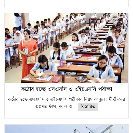
কঠোর হচ্ছে এসএসসি ও এইচএসসি পরীক্ষা
কঠোর হচ্ছে এসএসসি ও এইচএসসি পরীক্ষার নিয়ম কানুনে। দীর্ঘদিনের
প্রশ্নপত্র ফাঁস, নকল ও...
বিস্তারিত