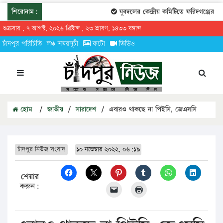
শিরোনাম:
যুবদলের কেন্দ্রীয় কমিটিতে ফরিদগঞ্জের তার
শুক্রবার , ৭ আগস্ট, ২০২৬ খ্রিষ্টাব্দ , ২৩ শ্রাবণ, ১৪৩৩ বঙ্গাব্দ
চাঁদপুর পরিচিতি
লঞ্চ সময়সূচী
ফটো
ভিডিও
হোম
/
জাতীয়
/
সারাদেশ
/
এবারও থাকছে না পিইসি, জেএসসি
চাঁদপুর নিউজ সংবাদ
১০ নভেম্বার ২০২২, ০৬:১৯
শেয়ার
করুন: