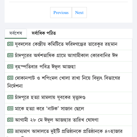
Previous
Next
সর্বশেষ
সর্বাধিক পঠিত
যুবদলের কেন্দ্রীয় কমিটিতে ফরিদগঞ্জের তারেকুর রহমান
চাঁদপুরের অর্ধশতাধিক গ্রামে আগামীকাল কোরবানির ঈদ
বৃহস্পতিবার পবিত্র ঈদুল আজহা
দোকানপাট ও শপিংমল খোলা রাখা নিয়ে বিদ্যুৎ বিভাগের
নির্দেশনা
চাঁদপুরে হত্যা মামলায় যুবকের মৃত্যুদণ্ড
মাকে হত্যা করে ‘নাটক’ সাজান ছেলে
আগামী ২৮ মে ঈদুল আজহার তারিখ ঘোষণা
ভ্রাম্যমাণ আদালতে দুইটি প্রতিষ্ঠানকে প্রতিষ্ঠানকে ৪০হাজার