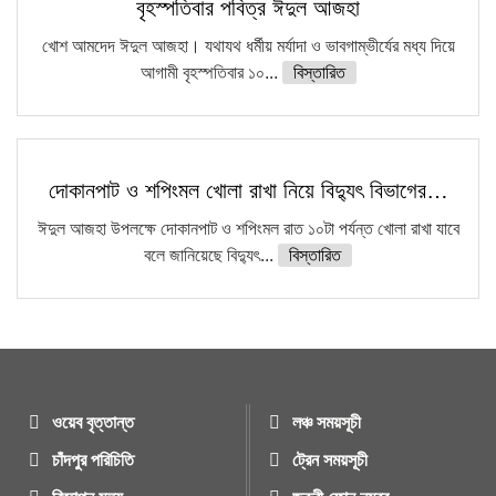
বৃহস্পতিবার পবিত্র ঈদুল আজহা
খোশ আমদেদ ঈদুল আজহা। যথাযথ ধর্মীয় মর্যাদা ও ভাবগাম্ভীর্যের মধ্য দিয়ে
আগামী বৃহস্পতিবার ১০...
বিস্তারিত
দোকানপাট ও শপিংমল খোলা রাখা নিয়ে বিদ্যুৎ বিভাগের…
ঈদুল আজহা উপলক্ষে দোকানপাট ও শপিংমল রাত ১০টা পর্যন্ত খোলা রাখা যাবে
বলে জানিয়েছে বিদ্যুৎ...
বিস্তারিত
ওয়েব বৃত্তান্ত
লঞ্চ সময়সূচী
চাঁদপুর পরিচিতি
ট্রেন সময়সূচী