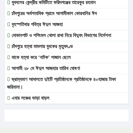
যুবদলের কেন্দ্রীয় কমিটিতে ফরিদগঞ্জের তারেকুর রহমান
চাঁদপুরের অর্ধশতাধিক গ্রামে আগামীকাল কোরবানির ঈদ
বৃহস্পতিবার পবিত্র ঈদুল আজহা
দোকানপাট ও শপিংমল খোলা রাখা নিয়ে বিদ্যুৎ বিভাগের নির্দেশনা
চাঁদপুরে হত্যা মামলায় যুবকের মৃত্যুদণ্ড
মাকে হত্যা করে ‘নাটক’ সাজান ছেলে
আগামী ২৮ মে ঈদুল আজহার তারিখ ঘোষণা
ভ্রাম্যমাণ আদালতে দুইটি প্রতিষ্ঠানকে প্রতিষ্ঠানকে ৪০হাজার টাকা
জরিমানা।
এবার লঞ্চের ভাড়া বাড়ল
১৭ থেকে ২১ শতাংশ বিদ্যুতের দাম বাড়ানোর প্রস্তাব পিডিবির
১৬ মে চাঁদপুর ও ২৫ মে ফেনী সফরে যাবেন প্রধানমন্ত্রী
উচ্চশিক্ষায় গৌরবময় অর্জন: পূর্ণ স্কলারশিপে যুক্তরাষ্ট্রে পিএইচডি