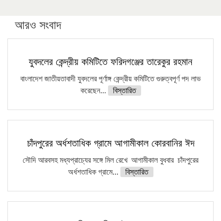
করছেন কুয়েটের কৃতি…
আরও সংবাদ
সারা দেশে বজ্রাঘাতে ১৪ জনের প্রাণহানি
কঠোর হচ্ছে এসএসসি ও এইচএসসি পরীক্ষা
যুবদলের কেন্দ্রীয় কমিটিতে ফরিদগঞ্জের তারেকুর রহমান
ফরিদগঞ্জে আগুনে পুড়লো ৬ ব্যবসা প্রতিষ্ঠান
বাংলাদেশ জাতীয়তাবাদী যুবদলের পূর্ণাঙ্গ কেন্দ্রীয় কমিটিতে গুরুত্বপূর্ণ পদ লাভ
করেছেন...
বিস্তারিত
চাঁদপুরের অর্ধশতাধিক গ্রামে আগামীকাল কোরবানির ঈদ
সৌদি আরবসহ মধ্যপ্রাচ্যের সঙ্গে মিল রেখে আগামীকাল বুধবার চাঁদপুরের
অর্ধশতাধিক গ্রামে...
বিস্তারিত