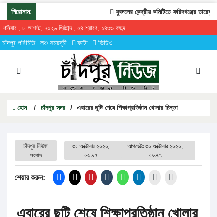
শিরোনাম:
যুবদলের কেন্দ্রীয় কমিটিতে ফরিদগঞ্জের তারেকুর র
শনিবার , ৮ আগস্ট, ২০২৬ খ্রিষ্টাব্দ , ২৪ শ্রাবণ, ১৪৩৩ বঙ্গাব্দ
চাঁদপুর পরিচিতি
লঞ্চ সময়সূচী
ফটো
ভিডিও
হোম
/
চাঁদপুর সদর
/
এবারের ছুটি শেষে শিক্ষাপ্রতিষ্ঠান খোলার চিন্তা
চাঁদপুর নিউজ
৩০ অক্টোবার ২০২০,
আপডেটঃ
৩০ অক্টোবার ২০২০,
সংবাদ
০৬:২৭
০৬:২৭
শেয়ার করুন:
এবারের ছুটি শেষে শিক্ষাপ্রতিষ্ঠান খোলার