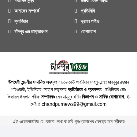
বিজ্ঞাপন মুল্য
জরুরী ফোন নম্বর
আমাদের সম্পর্কে
প্রতিনিধি
ক্যারিয়ার
ভ্রমন গাইড
চাঁদপুর এর ডাক্তারগন
যোগাযোগ
উপদেষ্টা মন্ডলীর সম্মানিত সদস্যঃ
এডভোকেট শাহরিয়ার মাহমুদ,মোঃ মাহবুবুর রহমান
পাটওয়ারী, ইঞ্জিনিয়ার সোহাগ মজুমদার
প্রতিষ্ঠাতা ও প্রকাশক:
ইঞ্জিনিয়ার মোঃ
জিহাদুল ইসলাম শরীফ
সম্পাদকঃ
মোঃ মামুনুর রশিদ
বিজ্ঞাপন ও সার্বিক যোগাযোগ:
ই-
মেইলঃ chandpurnews99@gmail.com
এই ওয়েবসাইটের যে কোনো লেখা বা ছবি পুনঃপ্রকাশের ক্ষেত্রে ঋন স্বীকার
বাঞ্চনীয় ।