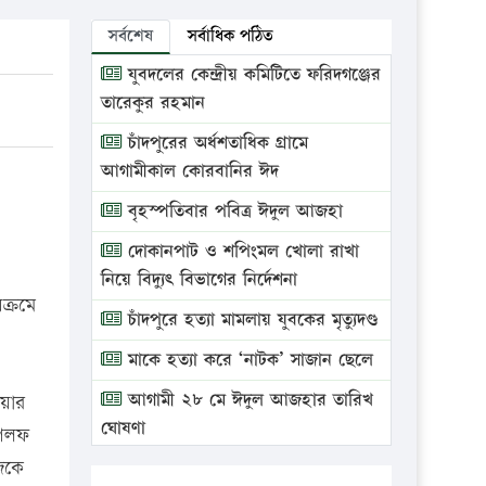
সর্বশেষ
সর্বাধিক পঠিত
যুবদলের কেন্দ্রীয় কমিটিতে ফরিদগঞ্জের
তারেকুর রহমান
চাঁদপুরের অর্ধশতাধিক গ্রামে
আগামীকাল কোরবানির ঈদ
বৃহস্পতিবার পবিত্র ঈদুল আজহা
দোকানপাট ও শপিংমল খোলা রাখা
নিয়ে বিদ্যুৎ বিভাগের নির্দেশনা
ক্রমে
চাঁদপুরে হত্যা মামলায় যুবকের মৃত্যুদণ্ড
মাকে হত্যা করে ‘নাটক’ সাজান ছেলে
আগামী ২৮ মে ঈদুল আজহার তারিখ
ওয়ার
ঘোষণা
 গলফ
জেকে
ভ্রাম্যমাণ আদালতে দুইটি প্রতিষ্ঠানকে