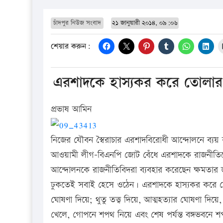
চাঁদপুর নিউজ সংবাদ
২১ জানুয়ারী ২০১৪, ০৯:০৬
শেয়ার করুন:
এরশাদকে হাস্যকর করে তোলার ক
প্রভাষ আমিন
নিজের যৌবন স্বৈরাচার এরশাদবিরোধী আন্দোলনে ব্যয় ক
আওয়ামী লীগ-বিএনপি জোট বেঁধে এরশাদকে রাজনীতিতে
আন্দোলনকে রাজনীতিবিদরা ব্যবহার করেছেন ক্ষমতার 
ঢুকতেই সবাই হেসে ওঠেন। এরশাদকে হাস্যকর করে তোল
ঘোষণা দিয়ে; থুতু তত্ত্ব দিয়ে, আত্মহত্যার ঘোষণা 
খেলে, গোপনে শপথ নিয়ে এবং শেষ পর্যন্ত বঙ্গভবনে শপথ