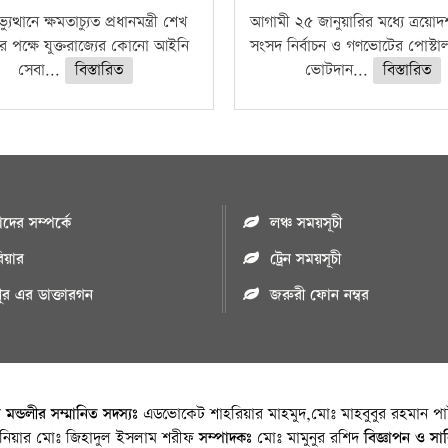
ুত্থানে ক্ষমতাচ্যুত প্রধানমন্ত্রী শেখ
আগামী ২৫ জানুয়ারির মধ্যে ত্রয়ো
র পক্ষে যুক্তরাজ্যের কোনো আইনি
সংসদ নির্বাচন ও গণভোটের পোস্টাল
সেবা...
বিস্তারিত
ভোটদান...
বিস্তারিত
ের সম্পর্কে
লঞ্চ সময়সূচী
রিয়ার
ট্রেন সময়সূচী
পুর এর ডাক্তারগন
জরুরী ফোন নম্বর
া মন্ডলীর সম্মানিত সদস্যঃ
এডভোকেট শাহরিয়ার মাহমুদ,মোঃ মাহবুবুর রহমান পাট
জিনিয়ার মোঃ জিহাদুল ইসলাম শরীফ
সম্পাদকঃ
মোঃ মামুনুর রশিদ
বিজ্ঞাপন ও সা