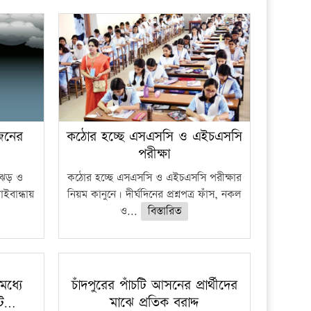
প্রতিষ্ঠান
 জনের
কঠোর হচ্ছে এসএসসি ও এইচএসসি
পরীক্ষা
ী ঝড় ও
কঠোর হচ্ছে এসএসসি ও এইচএসসি পরীক্ষার
াইবান্ধায়
নিয়ম কানুনে। দীর্ঘদিনের প্রশ্নপত্র ফাঁস, নকল
ও...
বিস্তারিত
মধ্যে
চাঁদপুরের পাঁচটি আসনের প্রার্থীদের
লট…
মাঝে প্রতিক বরাদ্দ