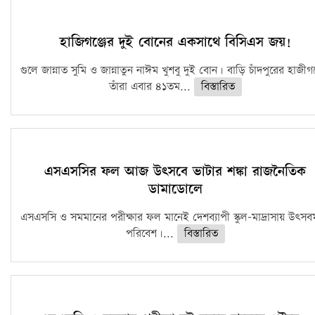
ফরিদগঞ্জে আগুনে পুড়লো ৬ ব্যবসা প্রতিষ্ঠান
হাজিগঞ্জের দুই বোনের একসাথে বিসিএস জয়!
চাঁদপুরে ২০ভরি ওজনের স্বর্নালংকার পেয়েও ফেরত দিয়ে দৃস্টান্ত স্থাপ
গুলে জান্নাত সুমি ও জান্নাতুন নাঈম খুশবু দুই বোন। বাড়ি চাঁদপুরের হাজীগঞ
করেন…
তাঁরা এবার ৪১তম...
বিস্তারিত
82199 বার পঠিত।
মলদ্বারের রোগ সমূহঃ এনাল ফিসার, পাইলস, ফিস্টুলা হোমিওপ্যাথি
চিকিৎসায় সর্ম্পূন…
এসএসসির ফল আজ উৎসবে ভাটার শঙ্কা রাজনৈতিক
ডামাডোলে
56323 বার পঠিত।
এসএসসি ও সমমানের পরীক্ষার ফল মানেই দেশব্যাপী স্কুল-মাদ্রাসায় উৎসব
পরিবেশ।...
বিস্তারিত
কচুয়ায় মাদ্রাসায় ঢুকে শিক্ষককে ছুরিকাঘাত করে হত্যা ॥ খুনি রনি…
55256 বার পঠিত।
চাঁদপুরে মুক্তি হাসপাতাল এন্ড ডায়াগনস্টিক সেন্টারে ভুল চিকিৎসায়