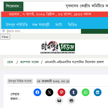
যুবদলের কেন্দ্রীয় কমিটিতে ফর
শিরোনাম:
শুক্রবার , ৭ আগস্ট, ২০২৬ খ্রিষ্টাব্দ , ২৩ শ্রাবণ, ১৪৩৩ বঙ্গাব্দ
চাঁদপুর পরিচিতি
লঞ্চ সময়সূচী
ফটো
ভিডিও
খুজুন
Close
হোম
/
ক্যাম্পাস সংবাদ
/
এসএসসি-এইচএসসির সংশোধিত সিলেবাস প্রকাশ
চাঁদপুর নিউজ সংবাদ
০৫ ফেব্রুয়ারী ২০২১, ২৩:১১
শেয়ার
করুন: