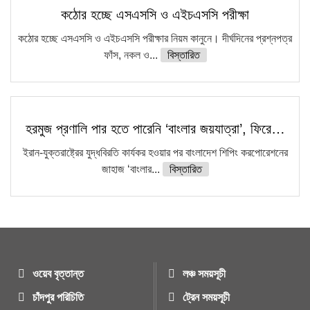
কঠোর হচ্ছে এসএসসি ও এইচএসসি পরীক্ষা
কঠোর হচ্ছে এসএসসি ও এইচএসসি পরীক্ষার নিয়ম কানুনে। দীর্ঘদিনের প্রশ্নপত্র
ফাঁস, নকল ও...
বিস্তারিত
হরমুজ প্রণালি পার হতে পারেনি ‘বাংলার জয়যাত্রা’, ফিরে…
ইরান-যুক্তরাষ্ট্রের যুদ্ধবিরতি কার্যকর হওয়ার পর বাংলাদেশ শিপিং করপোরেশনের
জাহাজ ‘বাংলার...
বিস্তারিত
ওয়েব বৃত্তান্ত
লঞ্চ সময়সূচী
চাঁদপুর পরিচিতি
ট্রেন সময়সূচী