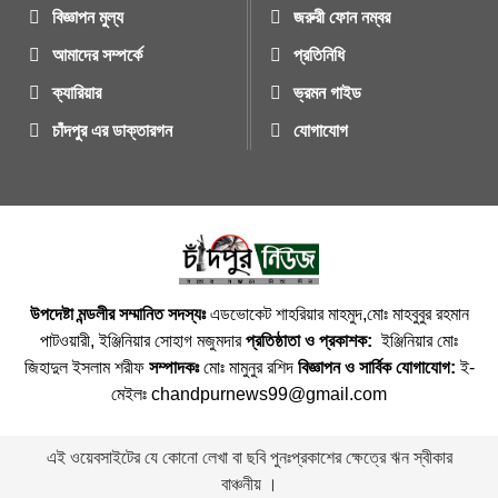
বিজ্ঞাপন মুল্য
জরুরী ফোন নম্বর
আমাদের সম্পর্কে
প্রতিনিধি
ক্যারিয়ার
ভ্রমন গাইড
চাঁদপুর এর ডাক্তারগন
যোগাযোগ
উপদেষ্টা মন্ডলীর সম্মানিত সদস্যঃ
এডভোকেট শাহরিয়ার মাহমুদ,মোঃ মাহবুবুর রহমান
পাটওয়ারী, ইঞ্জিনিয়ার সোহাগ মজুমদার
প্রতিষ্ঠাতা ও প্রকাশক:
ইঞ্জিনিয়ার মোঃ
জিহাদুল ইসলাম শরীফ
সম্পাদকঃ
মোঃ মামুনুর রশিদ
বিজ্ঞাপন ও সার্বিক যোগাযোগ:
ই-
মেইলঃ chandpurnews99@gmail.com
এই ওয়েবসাইটের যে কোনো লেখা বা ছবি পুনঃপ্রকাশের ক্ষেত্রে ঋন স্বীকার
বাঞ্চনীয় ।