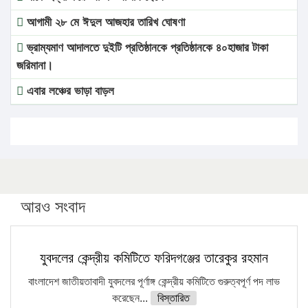
আগামী ২৮ মে ঈদুল আজহার তারিখ ঘোষণা
ভ্রাম্যমাণ আদালতে দুইটি প্রতিষ্ঠানকে প্রতিষ্ঠানকে ৪০হাজার টাকা
জরিমানা।
এবার লঞ্চের ভাড়া বাড়ল
১৭ থেকে ২১ শতাংশ বিদ্যুতের দাম বাড়ানোর প্রস্তাব পিডিবির
১৬ মে চাঁদপুর ও ২৫ মে ফেনী সফরে যাবেন প্রধানমন্ত্রী
উচ্চশিক্ষায় গৌরবময় অর্জন: পূর্ণ স্কলারশিপে যুক্তরাষ্ট্রে পিএইচডি
করছেন কুয়েটের কৃতি…
আরও সংবাদ
সারা দেশে বজ্রাঘাতে ১৪ জনের প্রাণহানি
কঠোর হচ্ছে এসএসসি ও এইচএসসি পরীক্ষা
যুবদলের কেন্দ্রীয় কমিটিতে ফরিদগঞ্জের তারেকুর রহমান
ফরিদগঞ্জে আগুনে পুড়লো ৬ ব্যবসা প্রতিষ্ঠান
বাংলাদেশ জাতীয়তাবাদী যুবদলের পূর্ণাঙ্গ কেন্দ্রীয় কমিটিতে গুরুত্বপূর্ণ পদ লাভ
করেছেন...
বিস্তারিত