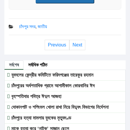
চাঁদপুর সদর
,
জাতীয়
Previous
Next
সর্বশেষ
সর্বাধিক পঠিত
যুবদলের কেন্দ্রীয় কমিটিতে ফরিদগঞ্জের তারেকুর রহমান
চাঁদপুরের অর্ধশতাধিক গ্রামে আগামীকাল কোরবানির ঈদ
বৃহস্পতিবার পবিত্র ঈদুল আজহা
দোকানপাট ও শপিংমল খোলা রাখা নিয়ে বিদ্যুৎ বিভাগের নির্দেশনা
চাঁদপুরে হত্যা মামলায় যুবকের মৃত্যুদণ্ড
মাকে হত্যা করে ‘নাটক’ সাজান ছেলে