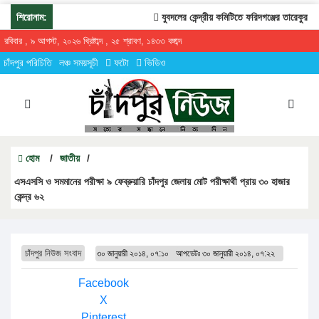
শিরোনাম:
যুবদলের কেন্দ্রীয় কমিটিতে ফরিদগঞ্জের তারেকুর রহমা
রবিবার , ৯ আগস্ট, ২০২৬ খ্রিষ্টাব্দ , ২৫ শ্রাবণ, ১৪৩৩ বঙ্গাব্দ
চাঁদপুর পরিচিতি
লঞ্চ সময়সূচী
ফটো
ভিডিও
হোম
/
জাতীয়
/
এসএসসি ও সমমানের পরীক্ষা ৯ ফেব্রুয়ারি চাঁদপুর জেলায় মোট পরীক্ষার্থী প্রায় ৩০ হাজার
কেন্দ্র ৬২
চাঁদপুর নিউজ সংবাদ
৩০ জানুয়ারী ২০১৪, ০৭:১০
আপডেটঃ
৩০ জানুয়ারী ২০১৪, ০৭:২২
Facebook
X
Pinterest