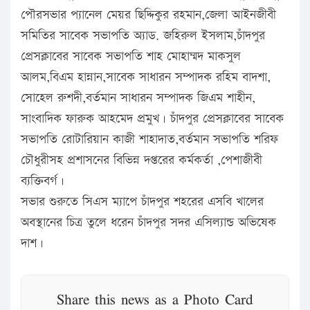
পৌরসভার প্যানেল মেয়র ছিদ্দিকুর রহমান,জেলা আইনজীবী
সমিতির সাবেক সভাপতি অ্যাড. জহিরুল ইসলাম,চাঁদপুর
প্রেসক্লাবের সাবেক সভাপতি শাহ মোহাম্মদ মাকসুল
আলম,বিএম হান্নান,সাবেক সাধারন সম্পাদক রহিম বাদশা,
সোহেল রুশদী,বর্তমান সাধারন সম্পাদক জিএম শাহীন,
সাংবাদিক ফারুক আহমেদ প্রমুখ। চাঁদপুর প্রেসক্লাবের সাবেক
সভাপতি রোটারিয়ান কাজী শাহাদাত,বর্তমান সভাপতি শরিফ
চৌধুরীসহ প্রশাসনের বিভিন্ন দপ্তরের কর্মকর্তা ,পেশাজীবী
ব্যক্তিবর্গ।
সভার শুরুতে সিএস ম্যাপে চাঁদপুর শহরের এসবি খালের
অবস্থানের চিত্র তুলে ধরেন চাঁদপুর সদর এসিল্যান্ড অভিষেক
দাশ।
Share this news as a Photo Card