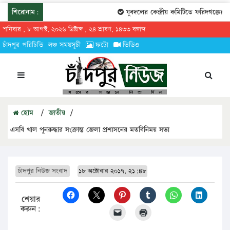
শিরোনাম:
যুবদলের কেন্দ্রীয় কমিটিতে ফরিদগঞ্জের তারেক
শনিবার , ৮ আগস্ট, ২০২৬ খ্রিষ্টাব্দ , ২৪ শ্রাবণ, ১৪৩৩ বঙ্গাব্দ
চাঁদপুর পরিচিতি
লঞ্চ সময়সূচী
ফটো
ভিডিও
হোম
/
জাতীয়
/
এসবি খাল পুনরুদ্ধার সংক্রান্ত জেলা প্রশাসনের মতবিনিময় সভা
চাঁদপুর নিউজ সংবাদ
১৮ অক্টোবার ২০১৭, ২১:৪৮
শেয়ার
করুন: