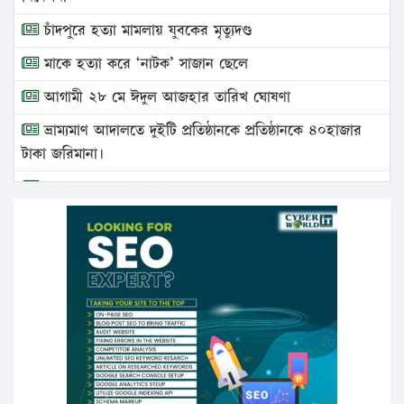
চাঁদপুরে হত্যা মামলায় যুবকের মৃত্যুদণ্ড
মাকে হত্যা করে ‘নাটক’ সাজান ছেলে
আগামী ২৮ মে ঈদুল আজহার তারিখ ঘোষণা
ভ্রাম্যমাণ আদালতে দুইটি প্রতিষ্ঠানকে প্রতিষ্ঠানকে ৪০হাজার
টাকা জরিমানা।
এবার লঞ্চের ভাড়া বাড়ল
১৭ থেকে ২১ শতাংশ বিদ্যুতের দাম বাড়ানোর প্রস্তাব পিডিবির
১৬ মে চাঁদপুর ও ২৫ মে ফেনী সফরে যাবেন প্রধানমন্ত্রী
উচ্চশিক্ষায় গৌরবময় অর্জন: পূর্ণ স্কলারশিপে যুক্তরাষ্ট্রে
পিএইচডি করছেন কুয়েটের কৃতি…
সারা দেশে বজ্রাঘাতে ১৪ জনের প্রাণহানি
কঠোর হচ্ছে এসএসসি ও এইচএসসি পরীক্ষা