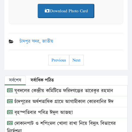
Download Photo Card
চাঁদপুর সদর
,
জাতীয়
Previous
Next
সর্বশেষ
সর্বাধিক পঠিত
যুবদলের কেন্দ্রীয় কমিটিতে ফরিদগঞ্জের তারেকুর রহমান
চাঁদপুরের অর্ধশতাধিক গ্রামে আগামীকাল কোরবানির ঈদ
বৃহস্পতিবার পবিত্র ঈদুল আজহা
দোকানপাট ও শপিংমল খোলা রাখা নিয়ে বিদ্যুৎ বিভাগের
নির্দেশনা