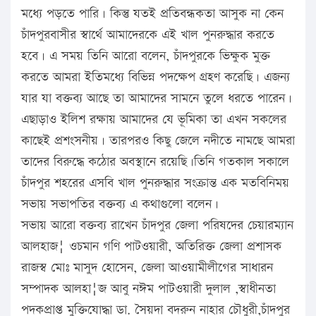
মধ্যে পড়তে পারি। কিন্তু যতই প্রতিবন্ধকতা আসুক না কেন
চাঁদপুরবাসীর স্বার্থে আমাদেরকে এই খাল পুনরুদ্ধার করতে
হবে। এ সময় তিনি আরো বলেন, চাঁদপুরকে ভিক্ষুক মুক্ত
করতে আমরা ইতিমধ্যে বিভিন্ন পদক্ষেপ গ্রহণ করেছি। এজন্য
যার যা বক্তব্য আছে তা আমাদের সামনে তুলে ধরতে পারেন।
এছাড়াও ইলিশ রক্ষায় আমাদের যে ভূমিকা তা এখন সকলের
কাছেই প্রশংসনীয়। তারপরও কিছু জেলে নদীতে নামছে আমরা
তাদের বিরুদ্ধে কঠোর অবস্থানে রয়েছি।তিনি গতকাল সকালে
চাঁদপুর শহরের এসবি খাল পুনরুদ্ধার সংক্রান্ত এক মতবিনিময়
সভায় সভাপতির বক্তব্য এ কথাগুলো বলেন।
সভায় আরো বক্তব্য রাখেন চাঁদপুর জেলা পরিষদের চেয়ারম্যান
আলহাজ¦ ওচমান গণি পাটওয়ারী, অতিরিক্ত জেলা প্রশাসক
রাজস্ব মোঃ মাসুদ হোসেন, জেলা আওয়ামীলীগের সাধারন
সম্পাদক আলহা¦জ আবু নঈম পাটওয়ারী দুলাল ,স্বাধীনতা
পদকপ্রাপ্ত মুক্তিযোদ্ধা ডা. সৈয়দা বদরুন নাহার চৌধুরী,চাঁদপুর