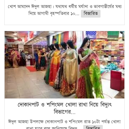
খোশ আমদেদ ঈদুল আজহা। যথাযথ ধর্মীয় মর্যাদা ও ভাবগাম্ভীর্যের মধ্য
দিয়ে আগামী বৃহস্পতিবার ১০...
বিস্তারিত
দোকানপাট ও শপিংমল খোলা রাখা নিয়ে বিদ্যুৎ
বিভাগের…
ঈদুল আজহা উপলক্ষে দোকানপাট ও শপিংমল রাত ১০টা পর্যন্ত খোলা
রাখা যাবে বলে জানিয়েছে বিদ্যুৎ...
বিস্তারিত