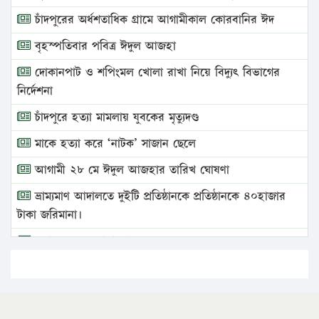
চাঁদপুরের অর্ধশতাধিক গ্রামে আগামীকাল কোরবানির ঈদ
বৃহস্পতিবার পবিত্র ঈদুল আজহা
দোকানপাট ও শপিংমল খোলা রাখা নিয়ে বিদ্যুৎ বিভাগের
নির্দেশনা
চাঁদপুরে হত্যা মামলায় যুবকের মৃত্যুদণ্ড
মাকে হত্যা করে ‘নাটক’ সাজান ছেলে
আগামী ২৮ মে ঈদুল আজহার তারিখ ঘোষণা
ভ্রাম্যমাণ আদালতে দুইটি প্রতিষ্ঠানকে প্রতিষ্ঠানকে ৪০হাজার
টাকা জরিমানা।
এবার লঞ্চের ভাড়া বাড়ল
১৭ থেকে ২১ শতাংশ বিদ্যুতের দাম বাড়ানোর প্রস্তাব পিডিবির
১৬ মে চাঁদপুর ও ২৫ মে ফেনী সফরে যাবেন প্রধানমন্ত্রী