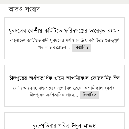
উচ্চশিক্ষায় গৌরবময় অর্জন: পূর্ণ স্কলারশিপে যুক্তরাষ্ট্রে
পিএইচডি করছেন কুয়েটের কৃতি…
আরও সংবাদ
সারা দেশে বজ্রাঘাতে ১৪ জনের প্রাণহানি
কঠোর হচ্ছে এসএসসি ও এইচএসসি পরীক্ষা
যুবদলের কেন্দ্রীয় কমিটিতে ফরিদগঞ্জের তারেকুর রহমান
ফরিদগঞ্জে আগুনে পুড়লো ৬ ব্যবসা প্রতিষ্ঠান
বাংলাদেশ জাতীয়তাবাদী যুবদলের পূর্ণাঙ্গ কেন্দ্রীয় কমিটিতে গুরুত্বপূর্ণ
পদ লাভ করেছেন...
বিস্তারিত
চাঁদপুরের অর্ধশতাধিক গ্রামে আগামীকাল কোরবানির ঈদ
সৌদি আরবসহ মধ্যপ্রাচ্যের সঙ্গে মিল রেখে আগামীকাল বুধবার
চাঁদপুরের অর্ধশতাধিক গ্রামে...
বিস্তারিত
বৃহস্পতিবার পবিত্র ঈদুল আজহা