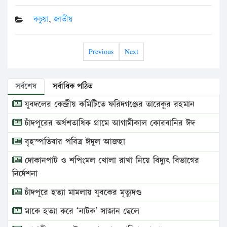
কচুয়া
,
জাতীয়
Previous
Next
সর্বশেষ
সর্বাধিক পঠিত
যুবদলের কেন্দ্রীয় কমিটিতে ফরিদগঞ্জের তারেকুর রহমান
চাঁদপুরের অর্ধশতাধিক গ্রামে আগামীকাল কোরবানির ঈদ
বৃহস্পতিবার পবিত্র ঈদুল আজহা
দোকানপাট ও শপিংমল খোলা রাখা নিয়ে বিদ্যুৎ বিভাগের
নির্দেশনা
চাঁদপুরে হত্যা মামলায় যুবকের মৃত্যুদণ্ড
মাকে হত্যা করে ‘নাটক’ সাজান ছেলে