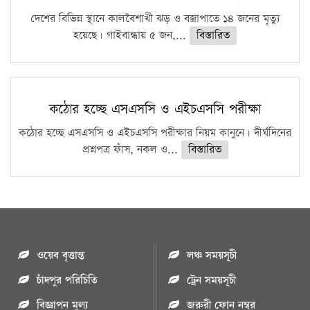
দেশের বিভিন্ন স্থানে কালবৈশাখী ঝড় ও বজ্রাপাতে ১৪ জনের মৃত্যু
হয়েছে। গাইবান্ধায় ৫ জন,...
বিস্তারিত
কঠোর হচ্ছে এসএসসি ও এইচএসসি পরীক্ষা
কঠোর হচ্ছে এসএসসি ও এইচএসসি পরীক্ষার নিয়ম কানুনে। দীর্ঘদিনের
প্রশ্নপত্র ফাঁস, নকল ও...
বিস্তারিত
ওয়েব বৃত্তান্ত
লঞ্চ সময়সূচী
চাঁদপুর পরিচিতি
ট্রেন সময়সূচী
বিজ্ঞাপন মুল্য
জরুরী ফোন নম্বর