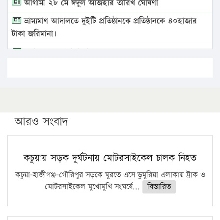
আগামী ২৮ মে ঈদুল আজহার তারিখ ঘোষণা
ভ্রাম্যমাণ আদালতে দুইটি প্রতিষ্ঠানকে প্রতিষ্ঠানকে ৪০হাজার
টাকা জরিমানা।
এবার লঞ্চের ভাড়া বাড়ল
১৭ থেকে ২১ শতাংশ বিদ্যুতের দাম বাড়ানোর প্রস্তাব পিডিবির
১৬ মে চাঁদপুর ও ২৫ মে ফেনী সফরে যাবেন প্রধানমন্ত্রী
উচ্চশিক্ষায় গৌরবময় অর্জন: পূর্ণ স্কলারশিপে যুক্তরাষ্ট্রে
পিএইচডি করছেন কুয়েটের কৃতি…
আরও সংবাদ
সারা দেশে বজ্রাঘাতে ১৪ জনের প্রাণহানি
কঠোর হচ্ছে এসএসসি ও এইচএসসি পরীক্ষা
কচুয়ায় সড়ক দুর্ঘটনায় মোটরসাইকেল চালক নিহত
ফরিদগঞ্জে আগুনে পুড়লো ৬ ব্যবসা প্রতিষ্ঠান
কচুয়া-হাজীগঞ্জ-গৌরিপুর সড়কে ঘুরতে এসে ডুমুরিয়া এলাকায় ট্রাক ও
মোটরসাইকেল মুখোমুখি সংঘর্ষে...
বিস্তারিত