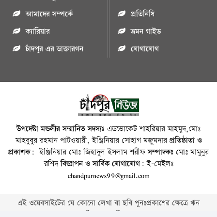
আমাদের সম্পর্কে
প্রতিনিধি
ক্যারিয়ার
ভ্রমন গাইড
চাঁদপুর এর ডাক্তারগন
যোগাযোগ
উপদেষ্টা মন্ডলীর সম্মানিত সদস্যঃ
এডভোকেট শাহরিয়ার মাহমুদ,মোঃ
মাহবুবুর রহমান পাটওয়ারী, ইঞ্জিনিয়ার সোহাগ মজুমদার
প্রতিষ্ঠাতা ও
প্রকাশক:
ইঞ্জিনিয়ার মোঃ জিহাদুল ইসলাম শরীফ
সম্পাদকঃ
মোঃ মামুনুর
রশিদ
বিজ্ঞাপন ও সার্বিক যোগাযোগ:
ই-মেইলঃ
chandpurnews99@gmail.com
এই ওয়েবসাইটের যে কোনো লেখা বা ছবি পুনঃপ্রকাশের ক্ষেত্রে ঋন
স্বীকার বাঞ্চনীয় ।