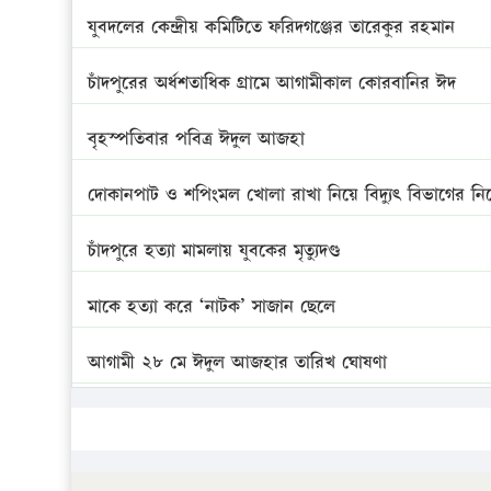
যুবদলের কেন্দ্রীয় কমিটিতে ফরিদগঞ্জের তারেকুর রহমান
চাঁদপুরের অর্ধশতাধিক গ্রামে আগামীকাল কোরবানির ঈদ
বৃহস্পতিবার পবিত্র ঈদুল আজহা
দোকানপাট ও শপিংমল খোলা রাখা নিয়ে বিদ্যুৎ বিভাগের নির্
চাঁদপুরে হত্যা মামলায় যুবকের মৃত্যুদণ্ড
মাকে হত্যা করে ‘নাটক’ সাজান ছেলে
আগামী ২৮ মে ঈদুল আজহার তারিখ ঘোষণা
ভ্রাম্যমাণ আদালতে দুইটি প্রতিষ্ঠানকে প্রতিষ্ঠানকে ৪০হাজার 
এবার লঞ্চের ভাড়া বাড়ল