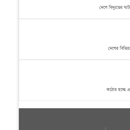
চাঁদপুরে তাবলীগ জামাতের দুই গ্রুপে সংঘর্ষ আহত ১০
দেশে বিদ্যুতের ঘ
50225 বার পঠিত।
‘কাঁদো হাসিনা কাঁদো’ -----দৈনিক যুগান্তর সম্পাদক
39910 বার পঠিত।
দেশের বিভিন্
হাজীগঞ্জে ইসলামী ব্যাংকের সিড়ি থেকে টাকা ছিনতাইকালে
37964 বার পঠিত।
চাঁদপুরে ফ্লাট বাসায় থেকে পতিতা-খদ্দরসহ আটক-৫
কঠোর হচ্ছে এ
37010 বার পঠিত।
চাঁদপুর বাবুরহাট ফাইভ ষ্টার পার্ক থেকে ৫০ জোড়া প্রেমিক 
37008 বার পঠিত।