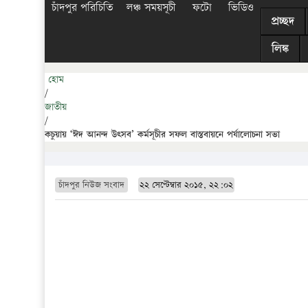
চাঁদপুর পরিচিতি
লঞ্চ সময়সূচী
ফটো
ভিডিও
প্রচ্ছদ
লিঙ্ক
হোম
/
জাতীয়
/
কচুয়ায় ‘ঈদ আনন্দ উৎসব’ কর্মসূচীর সফল বাস্তবায়নে পর্যালোচনা সভা
চাঁদপুর নিউজ সংবাদ
২২ সেপ্টেম্বার ২০১৫, ২২:০২