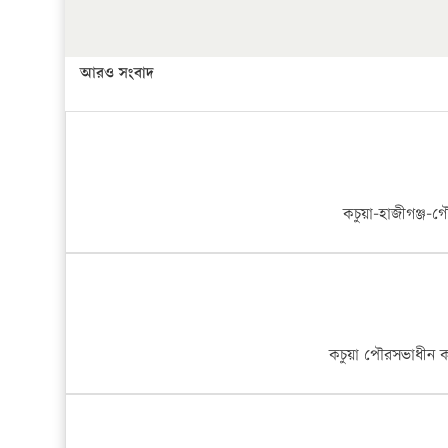
১৭ থেকে ২১ শতাংশ বিদ্যুতের দাম বাড়ানোর প্রস্তাব পিডিবি
আরও সংবাদ
১৬ মে চাঁদপুর ও ২৫ মে ফেনী সফরে যাবেন প্রধানমন্ত্রী
উচ্চশিক্ষায় গৌরবময় অর্জন: পূর্ণ স্কলারশিপে যুক্তরাষ্ট্রে 
সারা দেশে বজ্রাঘাতে ১৪ জনের প্রাণহানি
কচুয়া-হাজীগঞ্জ-গ
কঠোর হচ্ছে এসএসসি ও এইচএসসি পরীক্ষা
ফরিদগঞ্জে আগুনে পুড়লো ৬ ব্যবসা প্রতিষ্ঠান
চাঁদপুরে ২০ভরি ওজনের স্বর্নালংকার পেয়েও ফেরত দিয়ে দৃস্ট
কচুয়া পৌরসভাধীন ক
82188 বার পঠিত।
মলদ্বারের রোগ সমূহঃ এনাল ফিসার, পাইলস, ফিস্টুলা হোমিওপ্