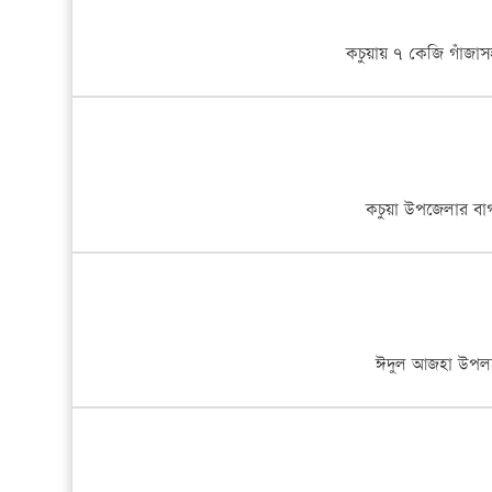
56319 বার পঠিত।
কচুয়ায় ৭ কেজি গাঁজা
কচুয়ায় মাদ্রাসায় ঢুকে শিক্ষককে ছুরিকাঘাত করে হত্যা ॥ খুন
55253 বার পঠিত।
চাঁদপুরে মুক্তি হাসপাতাল এন্ড ডায়াগনস্টিক সেন্টারে ভুল চি
কচুয়া উপজেলার বাগ
54684 বার পঠিত।
কৃমির ঔষধ থেকে সাবধান
53797 বার পঠিত।
ঈদুল আজহা উপলক্ষ
ফরিদগঞ্জ উপজেলা ছাত্রলীগ সভাপতিসহ আটক ৫ অস্ত্র উদ্ধার
53109 বার পঠিত।