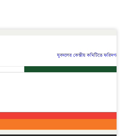
যুবদলের কেন্দ্রীয় কমিটিতে ফরিদগঞ্জের তারেকুর র
খুজুন