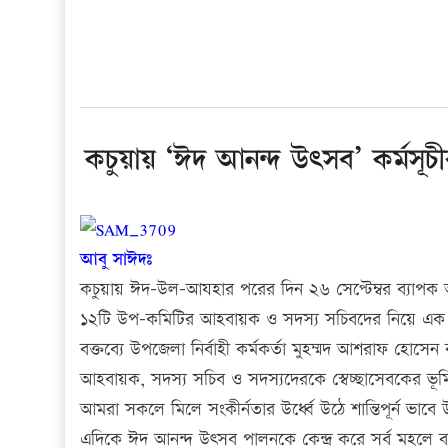
কচুয়ায় ‘ঈদ আনন্দ উৎসব’ কর্মসূচ
আবু সাঈদঃ
কচুয়ায় ঈদ-উল-আযহার পরের দিন ২৬ সেপ্টেম্বর ব্যাপক 
১২টি উপ-কমিটির আহবায়ক ও সদস্য সচিবদের নিয়ে এক পর্
বক্তব্যে উপজেলা নির্বাহী কর্মকর্তা মুহম্মদ আশরাফ হোস
আহবায়ক, সদস্য সচিব ও সদস্যদেরকে স্বেচ্ছাসেবকের ভূ
আমরা সকলে মিলে সংকীর্নতার উর্ধ্বে উঠে শান্তিপূর্ন ভাব
এদিকে ঈদ আনন্দ উৎসব পালনকে কেন্দ্র করে সর্ব মহলে ব্য