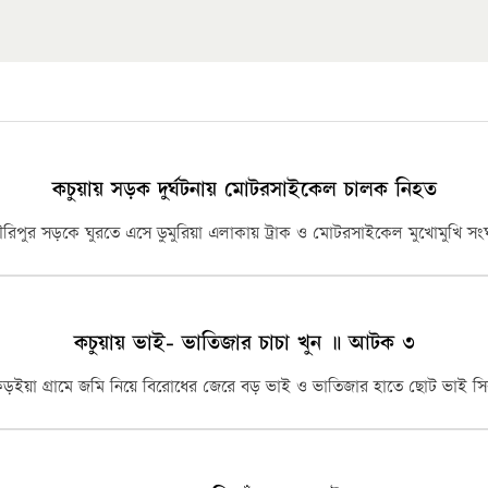
র
পিএইচডি করছেন কুয়েটের কৃতি…
কচুয়ায় সড়ক দুর্ঘটনায় মোটরসাইকেল চালক নিহত
ৌরিপুর সড়কে ঘুরতে এসে ডুমুরিয়া এলাকায় ট্রাক ও মোটরসাইকেল মুখোমুখি সংঘর
কচুয়ায় ভাই- ভাতিজার চাচা খুন ॥ আটক ৩
ান্ত স্থাপন করেন…
ড়ইয়া গ্রামে জমি নিয়ে বিরোধের জেরে বড় ভাই ও ভাতিজার হাতে ছোট ভাই সি
যাথি চিকিৎসায় সর্ম্পূন…