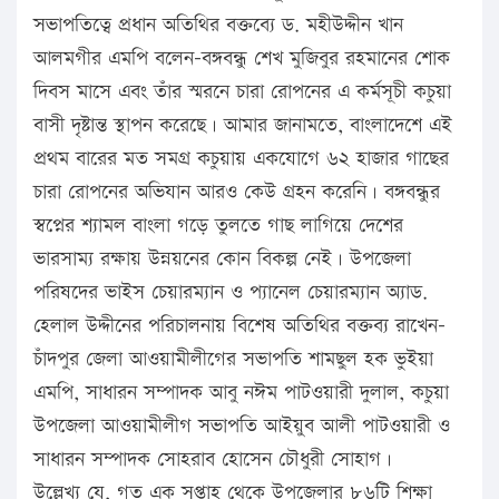
সভাপতিত্বে প্রধান অতিথির বক্তব্যে ড. মহীউদ্দীন খান
আলমগীর এমপি বলেন-বঙ্গবন্ধু শেখ মুজিবুর রহমানের শোক
দিবস মাসে এবং তাঁর স্মরনে চারা রোপনের এ কর্মসূচী কচুয়া
বাসী দৃষ্টান্ত স্থাপন করেছে। আমার জানামতে, বাংলাদেশে এই
প্রথম বারের মত সমগ্র কচুয়ায় একযোগে ৬২ হাজার গাছের
চারা রোপনের অভিযান আরও কেউ গ্রহন করেনি। বঙ্গবন্ধুর
স্বপ্নের শ্যামল বাংলা গড়ে তুলতে গাছ লাগিয়ে দেশের
ভারসাম্য রক্ষায় উন্নয়নের কোন বিকল্প নেই। উপজেলা
পরিষদের ভাইস চেয়ারম্যান ও প্যানেল চেয়ারম্যান অ্যাড.
হেলাল উদ্দীনের পরিচালনায় বিশেষ অতিথির বক্তব্য রাখেন-
চাঁদপুর জেলা আওয়ামীলীগের সভাপতি শামছুল হক ভুইয়া
এমপি, সাধারন সম্পাদক আবু নঈম পাটওয়ারী দুলাল, কচুয়া
উপজেলা আওয়ামীলীগ সভাপতি আইয়ুব আলী পাটওয়ারী ও
সাধারন সম্পাদক সোহরাব হোসেন চৌধুরী সোহাগ।
উল্লেখ্য যে, গত এক সপ্তাহ থেকে উপজেলার ৮৬টি শিক্ষা