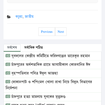
কচুয়া
,
জাতীয়
Previous
Next
সর্বশেষ
সর্বাধিক পঠিত
যুবদলের কেন্দ্রীয় কমিটিতে ফরিদগঞ্জের তারেকুর রহমান
চাঁদপুরের অর্ধশতাধিক গ্রামে আগামীকাল কোরবানির ঈদ
বৃহস্পতিবার পবিত্র ঈদুল আজহা
দোকানপাট ও শপিংমল খোলা রাখা নিয়ে বিদ্যুৎ বিভাগের
নির্দেশনা
চাঁদপুরে হত্যা মামলায় যুবকের মৃত্যুদণ্ড