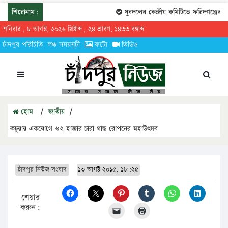
শিরোনাম:
যুবদলের কেন্দ্রীয় কমিটিতে ফরিদগঞ্জের তার
শনিবার , ৮ আগস্ট, ২০২৬ খ্রিষ্টাব্দ , ২৪ শ্রাবণ, ১৪৩৩ বঙ্গাব্দ
চাঁদপুর পরিচিতি
লঞ্চ সময়সূচী
ফটো
ভিডিও
হোম
/
জাতীয়
/
কচুয়ায় একযোগে ৬২ হাজার চারা গাছ রোপনের মহাউৎসব
চাঁদপুর নিউজ সংবাদ
১৩ আগষ্ট ২০১৫, ১৮:২৫
শেয়ার
করুন: