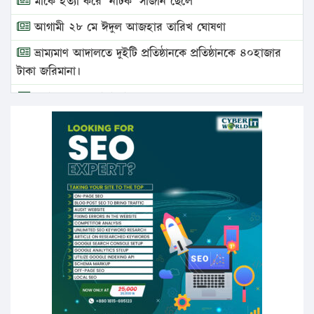
মাকে হত্যা করে ‘নাটক’ সাজান ছেলে
আগামী ২৮ মে ঈদুল আজহার তারিখ ঘোষণা
ভ্রাম্যমাণ আদালতে দুইটি প্রতিষ্ঠানকে প্রতিষ্ঠানকে ৪০হাজার
টাকা জরিমানা।
এবার লঞ্চের ভাড়া বাড়ল
১৭ থেকে ২১ শতাংশ বিদ্যুতের দাম বাড়ানোর প্রস্তাব পিডিবির
১৬ মে চাঁদপুর ও ২৫ মে ফেনী সফরে যাবেন প্রধানমন্ত্রী
উচ্চশিক্ষায় গৌরবময় অর্জন: পূর্ণ স্কলারশিপে যুক্তরাষ্ট্রে
পিএইচডি করছেন কুয়েটের কৃতি…
সারা দেশে বজ্রাঘাতে ১৪ জনের প্রাণহানি
কঠোর হচ্ছে এসএসসি ও এইচএসসি পরীক্ষা
ফরিদগঞ্জে আগুনে পুড়লো ৬ ব্যবসা প্রতিষ্ঠান