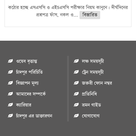
কঠোর হচ্ছে এসএসসি ও এইচএসসি পরীক্ষার নিয়ম কানুনে। দীর্ঘদিনের
প্রশ্নপত্র ফাঁস, নকল ও...
বিস্তারিত
ওয়েব বৃত্তান্ত
লঞ্চ সময়সূচী
চাঁদপুর পরিচিতি
ট্রেন সময়সূচী
বিজ্ঞাপন মুল্য
জরুরী ফোন নম্বর
আমাদের সম্পর্কে
প্রতিনিধি
ক্যারিয়ার
ভ্রমন গাইড
চাঁদপুর এর ডাক্তারগন
যোগাযোগ