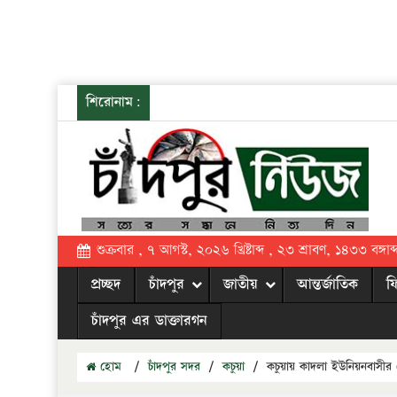
শিরোনাম:
শুক্রবার , ৭ আগস্ট, ২০২৬ খ্রিষ্টাব্দ , ২৩ শ্রাবণ, ১৪৩৩ বঙ্গাব্
প্রচ্ছদ
চাঁদপুর
জাতীয়
আন্তর্জাতিক
ফ
চাঁদপুর এর ডাক্তারগন
হোম
/
চাঁদপুর সদর
/
কচুয়া
/
কচুয়ায় কাদলা ইউনিয়নবাসীর