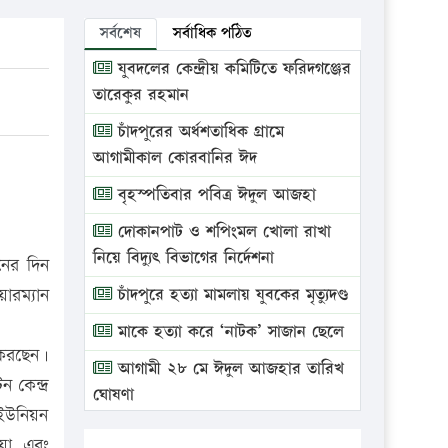
সর্বশেষ
সর্বাধিক পঠিত
যুবদলের কেন্দ্রীয় কমিটিতে ফরিদগঞ্জের
তারেকুর রহমান
চাঁদপুরের অর্ধশতাধিক গ্রামে
আগামীকাল কোরবানির ঈদ
বৃহস্পতিবার পবিত্র ঈদুল আজহা
দোকানপাট ও শপিংমল খোলা রাখা
নিয়ে বিদ্যুৎ বিভাগের নির্দেশনা
নের দিন
ারম্যান
চাঁদপুরে হত্যা মামলায় যুবকের মৃত্যুদণ্ড
মাকে হত্যা করে ‘নাটক’ সাজান ছেলে
 করছেন।
আগামী ২৮ মে ঈদুল আজহার তারিখ
 কেন্দ্র
ঘোষণা
 ইউনিয়ন
ভ্রাম্যমাণ আদালতে দুইটি প্রতিষ্ঠানকে
ওয়া এবং