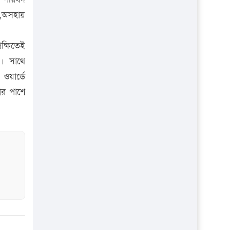
প্রতিষ্ঠান
য়,অসহায়
ক্ষিতেই
ে। সাথে
ওয়ার্ডে
ার পাশে