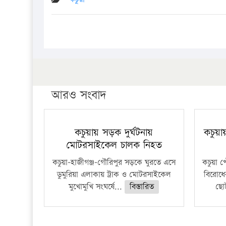
আরও সংবাদ
কচুয়ায় সড়ক দুর্ঘটনায়
কচুয়া
মোটরসাইকেল চালক নিহত
কচুয়া-হাজীগঞ্জ-গৌরিপুর সড়কে ঘুরতে এসে
কচুয়া প
ডুমুরিয়া এলাকায় ট্রাক ও মোটরসাইকেল
বিরোধে
মুখোমুখি সংঘর্ষে...
বিস্তারিত
ছোট