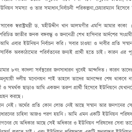
িয়ন সমস্যা ও তার সমাধান,নির্বাচনী পরিকল্পনা,চেয়ারম্যান হিসেবে নি
সাবেক স্বরাষ্ট্রমন্ত্রী ড. মহীউদ্দীন খান আলমগীর এমপি আমার কাকা
চিত জাতীর জনক বঙ্গবন্ধু ও জননেত্রী শেখ হাসিনার আর্দশের সংগ্রম
আমি এবার ইউনিয়ন নির্বাচন করি। সবার চাওয়া ও দাবীর প্রতি সম্মা
র্বিক অবকাঠামোর পরির্বতনের জন্যই প্রার্থী হতে চাই। কারন এর পূর্
 আমার ৮নং কাদলা সর্বস্থরের জনসাধারন খুবেই আন্দদিত। কারন তাদে
য়া অনুযায়ী দলীয় মনোনয়ন পাই তাহলে তাদের আনন্দের শেষ থাকবে 
 ও সমর্থক ছাড়াও আমি একজন তরুণ প্রার্থী হিসেবে ইউনিয়নে যেখানইে
গ্রহন করছে।
ুটান নেই। অর্থের প্রতি কোন লোভ নেই আছে সম্মান আর জনগনের স
নসাধারনের চাহিদা আজও পরণ হয়নি। আমি এমন একটি ইউনিয়ন পরিষ
ণগনের যে অধিকার আছে সেই অধিকার ও ইউনিয়ন পরিষদের সেবা তা
ে উৎসর্গ করতে চাই। এবং ইউনিয়ন পরিষদকে একটি জনবান্ধব ইউনিয়