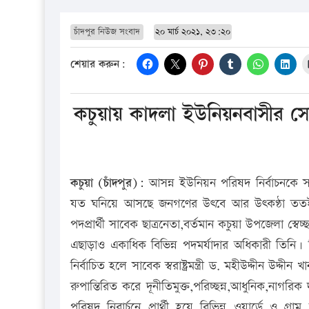
চাঁদপুর নিউজ সংবাদ
২০ মার্চ ২০২১, ২৩:২০
শেয়ার করুন:
কচুয়ায় কাদলা ইউনিয়নবাসীর স
কচুয়া (চাঁদপুর):
আসন্ন ইউনিয়ন পরিষদ নির্বাচনকে সা
যত ঘনিয়ে আসছে জনগণের উৎবে আর উৎকণ্ঠা ততই বা
পদপ্রার্থী সাবেক ছাত্রনেতা,বর্তমান কচুয়া উপজেলা স
এছাড়াও একাধিক বিভিন্ন পদমর্যাদার অধিকারী তিনি
নির্বাচিত হলে সাবেক স্বরাষ্ট্রমন্ত্রী ড. মহীউদ্দীন উ
রুপান্তিরিত করে দূনীতিমুক্ত,পরিচ্ছন্ন,আধুনিক,নাগর
পরিষদ নিবার্চনে প্রার্থী হয়ে বিভিন্ন ওয়ার্ডে ও গ্