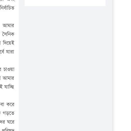
প্রতিষ্ঠানকে ৪০হাজার টাকা জরিমানা।
র্বাচিত
এবার লঞ্চের ভাড়া বাড়ল
১৭ থেকে ২১ শতাংশ বিদ্যুতের দাম
 । আমার
বাড়ানোর প্রস্তাব পিডিবির
ী সৈনিক
ন দিয়েই
১৬ মে চাঁদপুর ও ২৫ মে ফেনী সফরে
যাবেন প্রধানমন্ত্রী
বে যারা
উচ্চশিক্ষায় গৌরবময় অর্জন: পূর্ণ
স্কলারশিপে যুক্তরাষ্ট্রে পিএইচডি করছেন
র চাওয়া
কুয়েটের কৃতি…
না আমার
 যাচ্ছি
সারা দেশে বজ্রাঘাতে ১৪ জনের
প্রাণহানি
েবা করে
কঠোর হচ্ছে এসএসসি ও এইচএসসি
দ গড়তে
পরীক্ষা
দের ঘরে
ফরিদগঞ্জে আগুনে পুড়লো ৬ ব্যবসা
ন পরিষদ