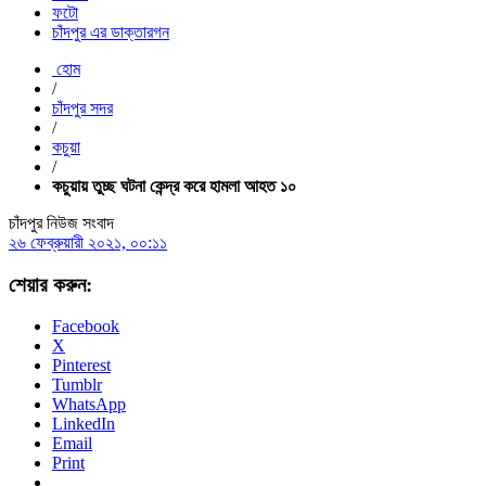
ফটো
চাঁদপুর এর ডাক্তারগন
হোম
/
চাঁদপুর সদর
/
কচুয়া
/
কচুয়ায় তুচ্ছ ঘটনা কেন্দ্র করে হামলা আহত ১০
চাঁদপুর নিউজ সংবাদ
২৬ ফেব্রুয়ারী ২০২১, ০০:১১
শেয়ার করুন:
Facebook
X
Pinterest
Tumblr
WhatsApp
LinkedIn
Email
Print