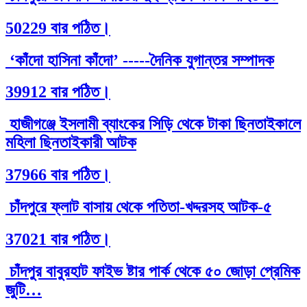
50229 বার পঠিত।
‘কাঁদো হাসিনা কাঁদো’ -----দৈনিক যুগান্তর সম্পাদক
39912 বার পঠিত।
হাজীগঞ্জে ইসলামী ব্যাংকের সিড়ি থেকে টাকা ছিনতাইকালে
মহিলা ছিনতাইকারী আটক
37966 বার পঠিত।
চাঁদপুরে ফ্লাট বাসায় থেকে পতিতা-খদ্দরসহ আটক-৫
37021 বার পঠিত।
চাঁদপুর বাবুরহাট ফাইভ ষ্টার পার্ক থেকে ৫০ জোড়া প্রেমিক
জুটি…