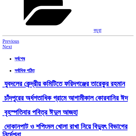
কচুয়া
Post
Previous
Next
navigation
সর্বশেষ
সর্বাধিক পঠিত
যুবদলের কেন্দ্রীয় কমিটিতে ফরিদগঞ্জের তারেকুর রহমান
চাঁদপুরের অর্ধশতাধিক গ্রামে আগামীকাল কোরবানির ঈদ
বৃহস্পতিবার পবিত্র ঈদুল আজহা
দোকানপাট ও শপিংমল খোলা রাখা নিয়ে বিদ্যুৎ বিভাগের
নির্দেশনা