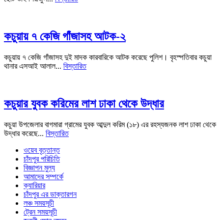
কচুয়ায় ৭ কেজি গাঁজাসহ আটক-২
কচুয়ায় ৭ কেজি গাঁজাসহ দুই মাদক কারবারিকে আটক করেছে পুলিশ। বৃহস্পতিবার কচুয়া
থানার এসআই আলাল...
বিস্তারিত
কচুয়ার যুবক করিমের লাশ ঢাকা থেকে উদ্ধার
কচুয়া উপজেলার বাগমারা গ্রামের যুবক আব্দুল করিম (১৮) এর রহস্যজনক লাশ ঢাকা থেকে
উদ্ধার করেছে...
বিস্তারিত
ওয়েব বৃত্তান্ত
চাঁদপুর পরিচিতি
বিজ্ঞাপন মুল্য
আমাদের সম্পর্কে
ক্যারিয়ার
চাঁদপুর এর ডাক্তারগন
লঞ্চ সময়সূচী
ট্রেন সময়সূচী