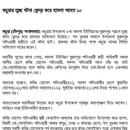
কচুয়ায় তুচ্ছ ঘটনা কেন্দ্র করে হামলা আহত ১০
কচুয়া (চাঁদপুর) সংবাদদাতা:
কচুয়ায় উপজেলা ৮নং কাদলা ইউনিয়নের মুরাদপুর গ্রামে তুচ্ছ
ঘটনা কেন্দ্র করে হামলার অভিযোগ উঠেছে। গত বুধবার সকালে উপজেলা মুরাদপুর
পাটওয়ারী বাড়ীতে এই ঘটনা ঘটে। হামলার ঘটনা উভয় পক্ষে কচুয়া থানায় লিখিত
অভিযোগ দায়ের করেন।
স্থানীয় সূত্রে জানা গেছে, কাদলা ইউনিয়ন মুরাদপুর পাটওয়ারী বাড়ী অধিবাসী আদম
আলীর ছেলে কবির হোসেন পাটওয়ারী, স্বপন পাটওয়ারী সাথে তাঁর বড় ভাই
মো.সোলাইমানের সঙ্গে পানির মটর মেশিনের ভাগবন্টন নিয়ে তর্ক-বিতর্ক হলে একপর্যায়
মারামারি সংঘর্ষের রূপ নেয়।
আহতরা হচ্ছেন, কবির হোসেন পাটওয়ারী(৪৫), স্বপন পাটওয়ারীর ছেলে মুজাহিদ
হোসেন(১৯),মেয়ে হাসিনা আক্তার (০৯), সুমাইয়া আক্তার (১০)সহ উভয় পক্ষের ১০জন
আহত হয়।
আহতদেরকে স্থানীয়রা উদ্ধার করে কচুয়া উপজেলা স্বাস্থ্য কমপ্লেক্সে নিয়ে আসেন।
বর্তমানে তারা চিকিৎসাধীন রয়েছেন।
কবির হোসেন পাটওয়ারীর স্ত্রী ফেরদৌস আক্তার তার অভিযোগে উল্লেখ্য করে বলেন,
বিবাদী মো.সোলাইমান পাটওয়ারী আমার বাসুর, দেবর ও বাসরের ছেলে, গত বুধবার সকলে
আমার স্বামী কবির হোসেনকে পূর্ব শুত্রুতার জের ধরে বাসুর সোলাইমান গংরা এলাকার কিছু