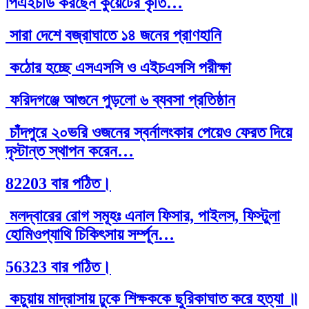
পিএইচডি করছেন কুয়েটের কৃতি…
সারা দেশে বজ্রাঘাতে ১৪ জনের প্রাণহানি
কঠোর হচ্ছে এসএসসি ও এইচএসসি পরীক্ষা
ফরিদগঞ্জে আগুনে পুড়লো ৬ ব্যবসা প্রতিষ্ঠান
চাঁদপুরে ২০ভরি ওজনের স্বর্নালংকার পেয়েও ফেরত দিয়ে
দৃস্টান্ত স্থাপন করেন…
82203 বার পঠিত।
মলদ্বারের রোগ সমূহঃ এনাল ফিসার, পাইলস, ফিস্টুলা
হোমিওপ্যাথি চিকিৎসায় সর্ম্পূন…
56323 বার পঠিত।
কচুয়ায় মাদ্রাসায় ঢুকে শিক্ষককে ছুরিকাঘাত করে হত্যা ॥