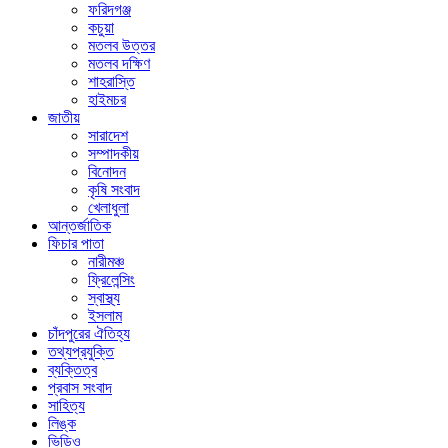
ফরিদগঞ্জ
কচুয়া
মতলব উত্তর
মতলব দক্ষিণ
শাহরাস্তি
হাইমচর
জাতীয়
সারাদেশ
সম্পাদকীয়
বিনোদন
কৃষি সংবাদ
খেলাধুলা
আন্তর্জাতিক
ফিচার পাতা
নারীমঞ্চ
ফ্রিলেন্সিং
স্বাস্থ্য
ইসলাম
চাঁদপুরের ঐতিহ্য
তথ্যপ্রযুক্তি
ব্যক্তিত্ব
প্রবাস সংবাদ
সাহিত্য
লিঙ্ক
ভিডিও