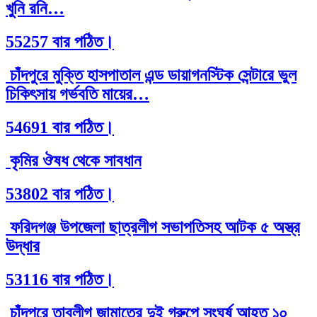
খুনি রনি…
55257 বার পঠিত।
চাঁদপুরে মুক্তি হাসপাতাল এন্ড ডায়াগনস্টিক সেন্টারে ভুল
চিকিৎসায় গর্ভবতি মায়ের…
54691 বার পঠিত।
কৃমির ঔষধ থেকে সাবধান
53802 বার পঠিত।
ফরিদগঞ্জ উপজেলা ছাত্রলীগ সভাপতিসহ আটক ৫ অস্ত্র
উদ্ধার
53116 বার পঠিত।
চাঁদপুরে তাবলীগ জামাতের দুই গ্রুপে সংঘর্ষ আহত ১০