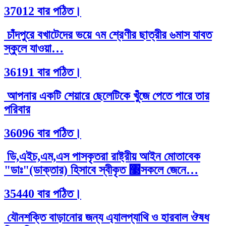
37012 বার পঠিত।
চাঁদপুরে বখাটেদের ভয়ে ৭ম শ্রেণীর ছাত্রীর ৬মাস যাবত
স্কুলে যাওয়া…
36191 বার পঠিত।
আপনার একটি শেয়ারে ছেলেটিকে খুঁজে পেতে পারে তার
পরিবার
36096 বার পঠিত।
ডি,এইচ,এম,এস পাসকৃতরা রাষ্ট্রীয় আইন মোতাবেক
"ডাঃ"(ডাক্তার) হিসাবে স্বীকৃত ঳সকলে জেনে…
35440 বার পঠিত।
যৌনশক্তি বাড়ানোর জন্য এ্যালপ্যাথি ও হারবাল ঔষধ