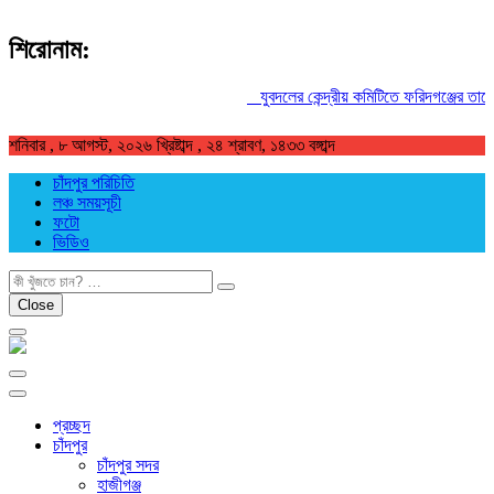
শিরোনাম:
যুবদলের কেন্দ্রীয় কমিটিতে ফরিদগঞ্জের তারেকুর
শনিবার , ৮ আগস্ট, ২০২৬ খ্রিষ্টাব্দ , ২৪ শ্রাবণ, ১৪৩৩ বঙ্গাব্দ
চাঁদপুর পরিচিতি
লঞ্চ সময়সূচী
ফটো
ভিডিও
খুজুন
Close
প্রচ্ছদ
চাঁদপুর
চাঁদপুর সদর
হাজীগঞ্জ