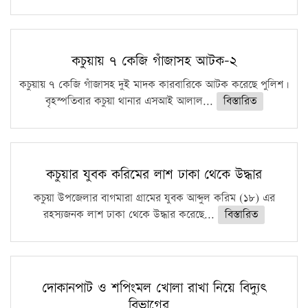
কচুয়ায় ৭ কেজি গাঁজাসহ আটক-২
কচুয়ায় ৭ কেজি গাঁজাসহ দুই মাদক কারবারিকে আটক করেছে পুলিশ।
বৃহস্পতিবার কচুয়া থানার এসআই আলাল...
বিস্তারিত
কচুয়ার যুবক করিমের লাশ ঢাকা থেকে উদ্ধার
কচুয়া উপজেলার বাগমারা গ্রামের যুবক আব্দুল করিম (১৮) এর
রহস্যজনক লাশ ঢাকা থেকে উদ্ধার করেছে...
বিস্তারিত
দোকানপাট ও শপিংমল খোলা রাখা নিয়ে বিদ্যুৎ
বিভাগের…