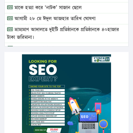
মাকে হত্যা করে ‘নাটক’ সাজান ছেলে
আগামী ২৮ মে ঈদুল আজহার তারিখ ঘোষণা
ভ্রাম্যমাণ আদালতে দুইটি প্রতিষ্ঠানকে প্রতিষ্ঠানকে ৪০হাজার
টাকা জরিমানা।
এবার লঞ্চের ভাড়া বাড়ল
১৭ থেকে ২১ শতাংশ বিদ্যুতের দাম বাড়ানোর প্রস্তাব পিডিবির
১৬ মে চাঁদপুর ও ২৫ মে ফেনী সফরে যাবেন প্রধানমন্ত্রী
উচ্চশিক্ষায় গৌরবময় অর্জন: পূর্ণ স্কলারশিপে যুক্তরাষ্ট্রে
পিএইচডি করছেন কুয়েটের কৃতি…
সারা দেশে বজ্রাঘাতে ১৪ জনের প্রাণহানি
কঠোর হচ্ছে এসএসসি ও এইচএসসি পরীক্ষা
ফরিদগঞ্জে আগুনে পুড়লো ৬ ব্যবসা প্রতিষ্ঠান