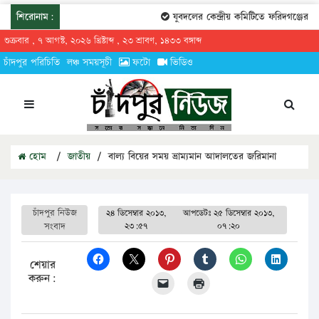
শিরোনাম:
যুবদলের কেন্দ্রীয় কমিটিতে ফরিদগঞ্জের তার
শুক্রবার , ৭ আগস্ট, ২০২৬ খ্রিষ্টাব্দ , ২৩ শ্রাবণ, ১৪৩৩ বঙ্গাব্দ
চাঁদপুর পরিচিতি
লঞ্চ সময়সূচী
ফটো
ভিডিও
হোম
/
জাতীয়
/
বাল্য বিয়ের সময় ভ্রাম্যমান আদালতের জরিমানা
চাঁদপুর নিউজ
২৪ ডিসেম্বার ২০১৩,
আপডেটঃ
২৫ ডিসেম্বার ২০১৩,
সংবাদ
২৩:৫৭
০৭:২০
শেয়ার
করুন: