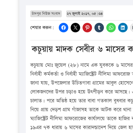
চাঁদপুর নিউজ সংবাদ
২৭ জুলাই ২০১৭, ০৫:৩৪
শেয়ার করুন:
কচুয়ায় মাদক সেবীর ৬ মাসের কা
কচুয়ায় মোঃ জুয়েল (২৮) নামে এক যুবককে ৬ মাসের 
নির্বাহী কর্মকর্তা ও নির্বাহী ম্যাজিস্ট্রেট নীলিমা আফর
জানা যায়, উপজেলার উচিতগাবা গ্রামের আবুল হোসেনের
লোকজনদের উপর চড়াও হয়ে উৎপীড়ন করে আসছে। এছাড়া
চালাত। পরে অতিষ্ঠ হয়ে তার বাবা গতকাল বুধবার কচু
নিয়ে প্রায় দেড়শ গ্রাম গাঁজাসহ তাকে আটক করে থানা 
ম্যাজিস্ট্রেট নীলিমা আফরোজের কার্যালয়ে তাকে হাজির
১৯এর ৭ক ধারায় ৬ মাসের কারাদন্ডাদেশ দিয়ে জেল হ