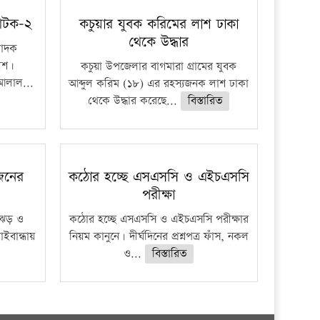
প্রতিষ্ঠান
 আটক-২
কচুয়ার যুবক করিমের লাশ ঢাকা
থেকে উদ্ধার
মাদক
িশ।
কচুয়া উপজেলার বাগমারা গ্রামের যুবক
আলাল...
আব্দুল করিম (১৮) এর রহস্যজনক লাশ ঢাকা
থেকে উদ্ধার করেছে...
বিস্তারিত
 জনের
কঠোর হচ্ছে এসএসসি ও এইচএসসি
পরীক্ষা
ী ঝড় ও
কঠোর হচ্ছে এসএসসি ও এইচএসসি পরীক্ষার
াইবান্ধায়
নিয়ম কানুনে। দীর্ঘদিনের প্রশ্নপত্র ফাঁস, নকল
ও...
বিস্তারিত