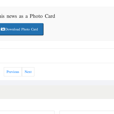
his news as a Photo Card
Download Photo Card
Previous
Next