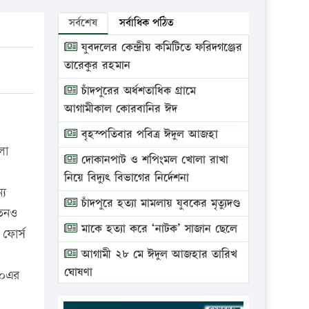
সর্বশেষ
সর্বাধিক পঠিত
যুবদলের কেন্দ্রীয় কমিটিতে ফরিদগঞ্জের
তারেকুর রহমান
চাঁদপুরের অর্ধশতাধিক গ্রামে
আগামীকাল কোরবানির ঈদ
বৃহস্পতিবার পবিত্র ঈদুল আজহা
লা
দোকানপাট ও শপিংমল খোলা রাখা
নিয়ে বিদ্যুৎ বিভাগের নির্দেশনা
্য
চাঁদপুরে হত্যা মামলায় যুবকের মৃত্যুদণ্ড
াতনও
মাকে হত্যা করে ‘নাটক’ সাজান ছেলে
 ফোর্স
আগামী ২৮ মে ঈদুল আজহার তারিখ
ঘোষণা
৯০এর
ভ্রাম্যমাণ আদালতে দুইটি প্রতিষ্ঠানকে