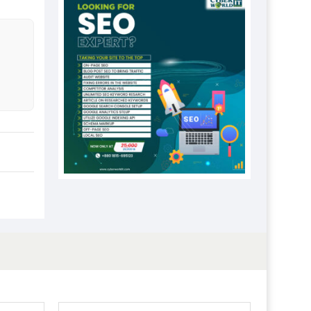
প্রতিষ্ঠানকে ৪০হাজার টাকা জরিমানা।
এবার লঞ্চের ভাড়া বাড়ল
১৭ থেকে ২১ শতাংশ বিদ্যুতের দাম
বাড়ানোর প্রস্তাব পিডিবির
১৬ মে চাঁদপুর ও ২৫ মে ফেনী সফরে
যাবেন প্রধানমন্ত্রী
উচ্চশিক্ষায় গৌরবময় অর্জন: পূর্ণ
স্কলারশিপে যুক্তরাষ্ট্রে পিএইচডি করছেন
কুয়েটের কৃতি…
সারা দেশে বজ্রাঘাতে ১৪ জনের
প্রাণহানি
কঠোর হচ্ছে এসএসসি ও এইচএসসি
পরীক্ষা
ফরিদগঞ্জে আগুনে পুড়লো ৬ ব্যবসা