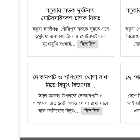
কচুয়ায় সড়ক দুর্ঘটনায়
কচুয়া
মোটরসাইকেল চালক নিহত
কচুয়া-হাজীগঞ্জ-গৌরিপুর সড়কে ঘুরতে এসে
কচুয়া প
ডুমুরিয়া এলাকায় ট্রাক ও মোটরসাইকেল
বিরোধে
মুখোমুখি সংঘর্ষে...
বিস্তারিত
ছোট
দোকানপাট ও শপিংমল খোলা রাখা
১৭ থে
নিয়ে বিদ্যুৎ বিভাগের…
ঈদুল আজহা উপলক্ষে দোকানপাট ও
দেশে 
শপিংমল রাত ১০টা পর্যন্ত খোলা রাখা যাবে
পাইকার
বলে জানিয়েছে বিদ্যুৎ...
বিস্তারিত
এনা