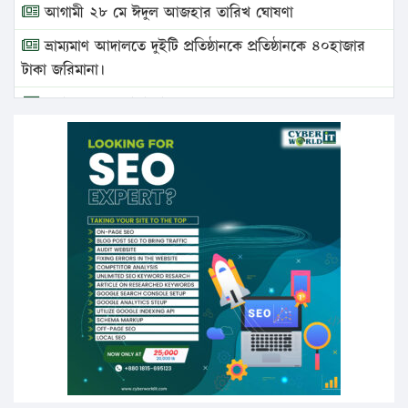
আগামী ২৮ মে ঈদুল আজহার তারিখ ঘোষণা
ভ্রাম্যমাণ আদালতে দুইটি প্রতিষ্ঠানকে প্রতিষ্ঠানকে ৪০হাজার
টাকা জরিমানা।
এবার লঞ্চের ভাড়া বাড়ল
১৭ থেকে ২১ শতাংশ বিদ্যুতের দাম বাড়ানোর প্রস্তাব পিডিবির
১৬ মে চাঁদপুর ও ২৫ মে ফেনী সফরে যাবেন প্রধানমন্ত্রী
উচ্চশিক্ষায় গৌরবময় অর্জন: পূর্ণ স্কলারশিপে যুক্তরাষ্ট্রে
পিএইচডি করছেন কুয়েটের কৃতি…
সারা দেশে বজ্রাঘাতে ১৪ জনের প্রাণহানি
কঠোর হচ্ছে এসএসসি ও এইচএসসি পরীক্ষা
ফরিদগঞ্জে আগুনে পুড়লো ৬ ব্যবসা প্রতিষ্ঠান