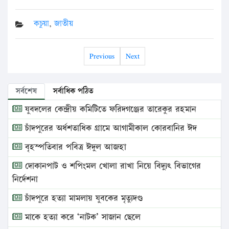
কচুয়া
,
জাতীয়
Previous
Next
সর্বশেষ
সর্বাধিক পঠিত
যুবদলের কেন্দ্রীয় কমিটিতে ফরিদগঞ্জের তারেকুর রহমান
চাঁদপুরের অর্ধশতাধিক গ্রামে আগামীকাল কোরবানির ঈদ
বৃহস্পতিবার পবিত্র ঈদুল আজহা
দোকানপাট ও শপিংমল খোলা রাখা নিয়ে বিদ্যুৎ বিভাগের
নির্দেশনা
চাঁদপুরে হত্যা মামলায় যুবকের মৃত্যুদণ্ড
মাকে হত্যা করে ‘নাটক’ সাজান ছেলে