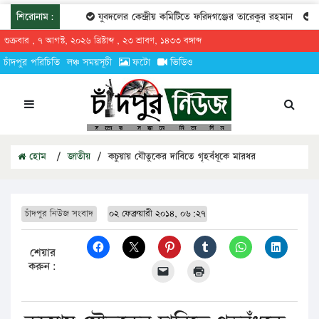
শিরোনাম:
যুবদলের কেন্দ্রীয় কমিটিতে ফরিদগঞ্জের তারেকুর রহমান
চাঁদপু
শুক্রবার , ৭ আগস্ট, ২০২৬ খ্রিষ্টাব্দ , ২৩ শ্রাবণ, ১৪৩৩ বঙ্গাব্দ
চাঁদপুর পরিচিতি
লঞ্চ সময়সূচী
ফটো
ভিডিও
হোম
/
জাতীয়
/
কচুয়ায় যৌতুকের দাবিতে গৃহবঁধূকে মারধর
চাঁদপুর নিউজ সংবাদ
০২ ফেব্রুয়ারী ২০১৪, ০৬:২৭
শেয়ার
করুন: