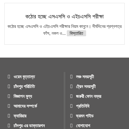
কঠোর হচ্ছে এসএসসি ও এইচএসসি পরীক্ষা
কঠোর হচ্ছে এসএসসি ও এইচএসসি পরীক্ষার নিয়ম কানুনে। দীর্ঘদিনের প্রশ্নপত্র
ফাঁস, নকল ও...
বিস্তারিত
ওয়েব বৃত্তান্ত
লঞ্চ সময়সূচী
চাঁদপুর পরিচিতি
ট্রেন সময়সূচী
বিজ্ঞাপন মুল্য
জরুরী ফোন নম্বর
আমাদের সম্পর্কে
প্রতিনিধি
ক্যারিয়ার
ভ্রমন গাইড
চাঁদপুর এর ডাক্তারগন
যোগাযোগ