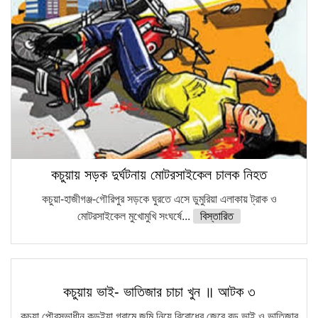
কঠোর হচ্ছে এসএসসি ও এইচএসসি পরীক্ষা
ফরিদগঞ্জে আগুনে পুড়লো ৬ ব্যবসা প্রতিষ্ঠান
কচুয়ায় সড়ক দুর্ঘটনায় মোটরসাইকেল চালক নিহত
কচুয়া-হাজীগঞ্জ-গৌরিপুর সড়কে ঘুরতে এসে ডুমুরিয়া এলাকায় ট্রাক ও
মোটরসাইকেল মুখোমুখি সংঘর্ষে...
বিস্তারিত
কচুয়ায় ভাই- ভাতিজার চাচা খুন ॥ আটক ৩
কচুয়া পৌরসভাধীন কড়ইয়া গ্রামে জমি নিয়ে বিরোধের জেরে বড় ভাই ও ভাতিজার