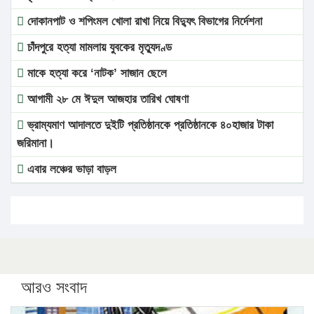
দোকানপাট ও শপিংমল খোলা রাখা নিয়ে বিদ্যুৎ বিভাগের নির্দেশনা
চাঁদপুরে হত্যা মামলায় যুবকের মৃত্যুদণ্ড
মাকে হত্যা করে ‘নাটক’ সাজান ছেলে
আগামী ২৮ মে ঈদুল আজহার তারিখ ঘোষণা
ভ্রাম্যমাণ আদালতে দুইটি প্রতিষ্ঠানকে প্রতিষ্ঠানকে ৪০হাজার টাকা
জরিমানা।
এবার লঞ্চের ভাড়া বাড়ল
১৭ থেকে ২১ শতাংশ বিদ্যুতের দাম বাড়ানোর প্রস্তাব পিডিবির
১৬ মে চাঁদপুর ও ২৫ মে ফেনী সফরে যাবেন প্রধানমন্ত্রী
উচ্চশিক্ষায় গৌরবময় অর্জন: পূর্ণ স্কলারশিপে যুক্তরাষ্ট্রে পিএইচডি
করছেন কুয়েটের কৃতি…
আরও সংবাদ
সারা দেশে বজ্রাঘাতে ১৪ জনের প্রাণহানি