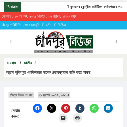
শিরোনাম:
যুবদলের কেন্দ্রীয় কমিটিতে ফরিদগঞ্জের তারেকুর 
সোমবার , ১০ আগস্ট, ২০২৬ খ্রিষ্টাব্দ , ২৬ শ্রাবণ, ১৪৩৩ বঙ্গাব্দ
চাঁদপুর পরিচিতি
লঞ্চ সময়সূচী
ফটো
ভিডিও
হোম
/
জাতীয়
/
কচুয়ায় সুবিদপুরে এনবিআরের সাবেক চেয়ারম্যানের গাড়ি বহরে হামলা
চাঁদপুর নিউজ সংবাদ
২১ জুলাই ২০১৭, ০৬:১৫
শেয়ার
করুন: