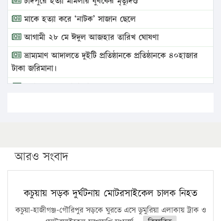
চাঁদপুরে হত্যা মামলায় যুবকের মৃত্যুদণ্ড
মাকে হত্যা করে ‘নাটক’ সাজান ছেলে
আগামী ২৮ মে ঈদুল আজহার তারিখ ঘোষণা
ভ্রাম্যমাণ আদালতে দুইটি প্রতিষ্ঠানকে প্রতিষ্ঠানকে ৪০হাজার
টাকা জরিমানা।
এবার লঞ্চের ভাড়া বাড়ল
১৭ থেকে ২১ শতাংশ বিদ্যুতের দাম বাড়ানোর প্রস্তাব পিডিবির
১৬ মে চাঁদপুর ও ২৫ মে ফেনী সফরে যাবেন প্রধানমন্ত্রী
উচ্চশিক্ষায় গৌরবময় অর্জন: পূর্ণ স্কলারশিপে যুক্তরাষ্ট্রে
পিএইচডি করছেন কুয়েটের কৃতি…
আরও সংবাদ
সারা দেশে বজ্রাঘাতে ১৪ জনের প্রাণহানি
কঠোর হচ্ছে এসএসসি ও এইচএসসি পরীক্ষা
কচুয়ায় সড়ক দুর্ঘটনায় মোটরসাইকেল চালক নিহত
ফরিদগঞ্জে আগুনে পুড়লো ৬ ব্যবসা প্রতিষ্ঠান
কচুয়া-হাজীগঞ্জ-গৌরিপুর সড়কে ঘুরতে এসে ডুমুরিয়া এলাকায় ট্রাক ও