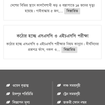
দেশের বিভিন্ন স্থানে কালবৈশাখী ঝড় ও বজ্রাপাতে ১৪ জনের মৃত্যু
হয়েছে। গাইবান্ধায় ৫ জন,...
বিস্তারিত
কঠোর হচ্ছে এসএসসি ও এইচএসসি পরীক্ষা
কঠোর হচ্ছে এসএসসি ও এইচএসসি পরীক্ষার নিয়ম কানুনে। দীর্ঘদিনের
প্রশ্নপত্র ফাঁস, নকল ও...
বিস্তারিত
ওয়েব বৃত্তান্ত
লঞ্চ সময়সূচী
চাঁদপুর পরিচিতি
ট্রেন সময়সূচী
বিজ্ঞাপন মুল্য
জরুরী ফোন নম্বর