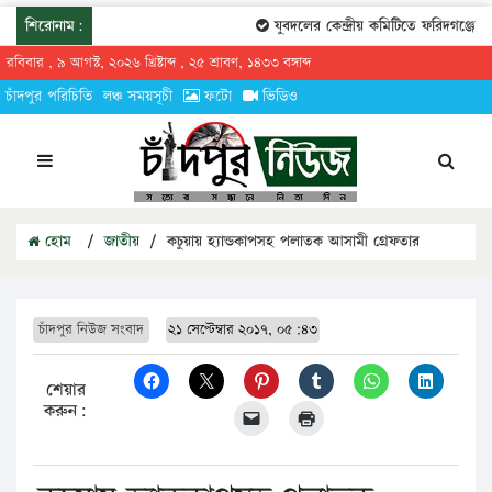
শিরোনাম:
যুবদলের কেন্দ্রীয় কমিটিতে ফরিদগঞ্জের ত
রবিবার , ৯ আগস্ট, ২০২৬ খ্রিষ্টাব্দ , ২৫ শ্রাবণ, ১৪৩৩ বঙ্গাব্দ
চাঁদপুর পরিচিতি
লঞ্চ সময়সূচী
ফটো
ভিডিও
হোম
/
জাতীয়
/
কচুয়ায় হ্যান্ডকাপসহ পলাতক আসামী গ্রেফতার
চাঁদপুর নিউজ সংবাদ
২১ সেপ্টেম্বার ২০১৭, ০৫:৪৩
শেয়ার
করুন: