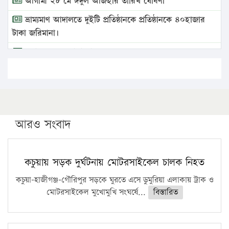
আগামী ২৮ মে ঈদুল আজহার তারিখ ঘোষণা
ভ্রাম্যমাণ আদালতে দুইটি প্রতিষ্ঠানকে প্রতিষ্ঠানকে ৪০হাজার
টাকা জরিমানা।
এবার লঞ্চের ভাড়া বাড়ল
১৭ থেকে ২১ শতাংশ বিদ্যুতের দাম বাড়ানোর প্রস্তাব পিডিবির
১৬ মে চাঁদপুর ও ২৫ মে ফেনী সফরে যাবেন প্রধানমন্ত্রী
উচ্চশিক্ষায় গৌরবময় অর্জন: পূর্ণ স্কলারশিপে যুক্তরাষ্ট্রে
পিএইচডি করছেন কুয়েটের কৃতি…
আরও সংবাদ
সারা দেশে বজ্রাঘাতে ১৪ জনের প্রাণহানি
কঠোর হচ্ছে এসএসসি ও এইচএসসি পরীক্ষা
কচুয়ায় সড়ক দুর্ঘটনায় মোটরসাইকেল চালক নিহত
ফরিদগঞ্জে আগুনে পুড়লো ৬ ব্যবসা প্রতিষ্ঠান
কচুয়া-হাজীগঞ্জ-গৌরিপুর সড়কে ঘুরতে এসে ডুমুরিয়া এলাকায় ট্রাক ও
মোটরসাইকেল মুখোমুখি সংঘর্ষে...
বিস্তারিত