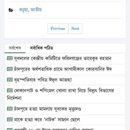
কচুয়া
,
জাতীয়
Previous
Next
সর্বশেষ
সর্বাধিক পঠিত
যুবদলের কেন্দ্রীয় কমিটিতে ফরিদগঞ্জের তারেকুর রহমান
চাঁদপুরের অর্ধশতাধিক গ্রামে আগামীকাল কোরবানির ঈদ
বৃহস্পতিবার পবিত্র ঈদুল আজহা
দোকানপাট ও শপিংমল খোলা রাখা নিয়ে বিদ্যুৎ বিভাগের
নির্দেশনা
চাঁদপুরে হত্যা মামলায় যুবকের মৃত্যুদণ্ড
মাকে হত্যা করে ‘নাটক’ সাজান ছেলে