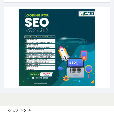
১৭ থেকে ২১ শতাংশ বিদ্যুতের দাম বাড়ানোর প্রস্তাব পিডিবির
১৬ মে চাঁদপুর ও ২৫ মে ফেনী সফরে যাবেন প্রধানমন্ত্রী
উচ্চশিক্ষায় গৌরবময় অর্জন: পূর্ণ স্কলারশিপে যুক্তরাষ্ট্রে পিএইচডি
করছেন কুয়েটের কৃতি…
সারা দেশে বজ্রাঘাতে ১৪ জনের প্রাণহানি
কঠোর হচ্ছে এসএসসি ও এইচএসসি পরীক্ষা
ফরিদগঞ্জে আগুনে পুড়লো ৬ ব্যবসা প্রতিষ্ঠান
আরও সংবাদ