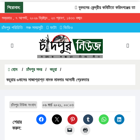
শিরোনাম:
যুবদলের কেন্দ্রীয় কমিটিতে ফরিদগঞ্জের তারেকুর
শুক্রবার , ৭ আগস্ট, ২০২৬ খ্রিষ্টাব্দ , ২৩ শ্রাবণ, ১৪৩৩ বঙ্গাব্দ
চাঁদপুর পরিচিতি
লঞ্চ সময়সূচী
ফটো
ভিডিও
হোম
/
চাঁদপুর সদর
/
কচুয়া
/
কচুয়ায় ৬মাসের সাজাপ্রাপ্ত মাদক মামলার আসামী গ্রেফতার
চাঁদপুর নিউজ সংবাদ
০৬ মার্চ ২০২১, ০০:০৩
শেয়ার
করুন: