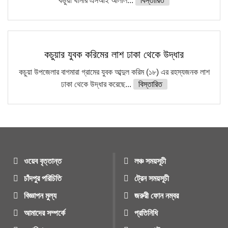
কচুয়া থানার এসআই আলাল...
বিস্তারিত
কচুয়ার যুবক করিমের লাশ ঢাকা থেকে উদ্ধার
কচুয়া উপজেলার বাগমারা গ্রামের যুবক আব্দুল করিম (১৮) এর রহস্যজনক লাশ
ঢাকা থেকে উদ্ধার করেছে...
বিস্তারিত
ওয়েব বৃত্তান্ত
লঞ্চ সময়সূচী
চাঁদপুর পরিচিতি
ট্রেন সময়সূচী
বিজ্ঞাপন মুল্য
জরুরী ফোন নম্বর
আমাদের সম্পর্কে
প্রতিনিধি