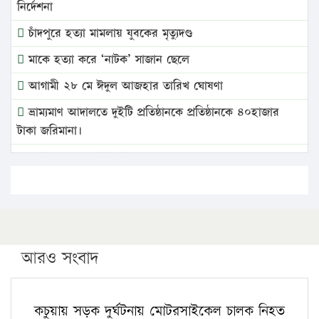
নির্দেশনা
চাঁদপুরে হত্যা মামলায় যুবকের মৃত্যুদণ্ড
মাকে হত্যা করে ‘নাটক’ সাজান ছেলে
আগামী ২৮ মে ঈদুল আজহার তারিখ ঘোষণা
ভ্রাম্যমাণ আদালতে দুইটি প্রতিষ্ঠানকে প্রতিষ্ঠানকে ৪০হাজার
টাকা জরিমানা।
এবার লঞ্চের ভাড়া বাড়ল
১৭ থেকে ২১ শতাংশ বিদ্যুতের দাম বাড়ানোর প্রস্তাব পিডিবির
১৬ মে চাঁদপুর ও ২৫ মে ফেনী সফরে যাবেন প্রধানমন্ত্রী
উচ্চশিক্ষায় গৌরবময় অর্জন: পূর্ণ স্কলারশিপে যুক্তরাষ্ট্রে
পিএইচডি করছেন কুয়েটের কৃতি…
আরও সংবাদ
সারা দেশে বজ্রাঘাতে ১৪ জনের প্রাণহানি
কঠোর হচ্ছে এসএসসি ও এইচএসসি পরীক্ষা
কচুয়ায় সড়ক দুর্ঘটনায় মোটরসাইকেল চালক নিহত