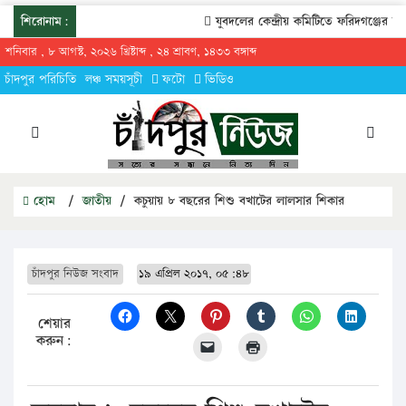
শিরোনাম:
যুবদলের কেন্দ্রীয় কমিটিতে ফরিদগঞ্জের তার
শনিবার , ৮ আগস্ট, ২০২৬ খ্রিষ্টাব্দ , ২৪ শ্রাবণ, ১৪৩৩ বঙ্গাব্দ
চাঁদপুর পরিচিতি
লঞ্চ সময়সূচী
ফটো
ভিডিও
হোম
/
জাতীয়
/
কচুয়ায় ৮ বছরের শিশু বখাটের লালসার শিকার
চাঁদপুর নিউজ সংবাদ
১৯ এপ্রিল ২০১৭, ০৫:৪৮
শেয়ার
করুন: