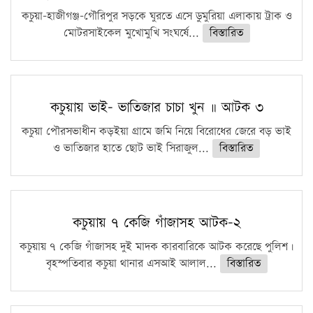
ফরিদগঞ্জে আগুনে পুড়লো ৬ ব্যবসা প্রতিষ্ঠান
কচুয়া-হাজীগঞ্জ-গৌরিপুর সড়কে ঘুরতে এসে ডুমুরিয়া এলাকায় ট্রাক ও
মোটরসাইকেল মুখোমুখি সংঘর্ষে...
বিস্তারিত
কচুয়ায় ভাই- ভাতিজার চাচা খুন ॥ আটক ৩
কচুয়া পৌরসভাধীন কড়ইয়া গ্রামে জমি নিয়ে বিরোধের জেরে বড় ভাই
ও ভাতিজার হাতে ছোট ভাই সিরাজুল...
বিস্তারিত
কচুয়ায় ৭ কেজি গাঁজাসহ আটক-২
কচুয়ায় ৭ কেজি গাঁজাসহ দুই মাদক কারবারিকে আটক করেছে পুলিশ।
বৃহস্পতিবার কচুয়া থানার এসআই আলাল...
বিস্তারিত