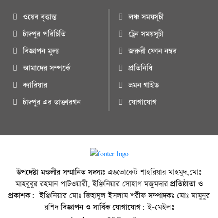
ওয়েব বৃত্তান্ত
লঞ্চ সময়সূচী
চাঁদপুর পরিচিতি
ট্রেন সময়সূচী
বিজ্ঞাপন মুল্য
জরুরী ফোন নম্বর
আমাদের সম্পর্কে
প্রতিনিধি
ক্যারিয়ার
ভ্রমন গাইড
চাঁদপুর এর ডাক্তারগন
যোগাযোগ
উপদেষ্টা মন্ডলীর সম্মানিত সদস্যঃ
এডভোকেট শাহরিয়ার মাহমুদ,মোঃ
মাহবুবুর রহমান পাটওয়ারী, ইঞ্জিনিয়ার সোহাগ মজুমদার
প্রতিষ্ঠাতা ও
প্রকাশক:
ইঞ্জিনিয়ার মোঃ জিহাদুল ইসলাম শরীফ
সম্পাদকঃ
মোঃ মামুনুর
রশিদ
বিজ্ঞাপন ও সার্বিক যোগাযোগ:
ই-মেইলঃ