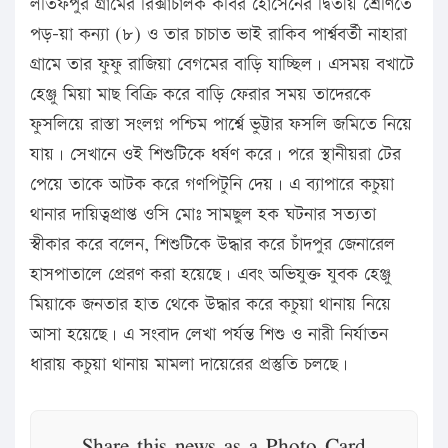
লতিফপুর গ্রামের রিক্সাচালক কবির হোসেনের দ্বিতীয় শ্রেণিতে
পড়–য়া কন্যা (৮) ও তার চাচাত ভাই রাকিব পার্শ্ববর্তী নাহারা
গ্রামে তার ফুফু রাজিয়া বেগমের বাড়ি যাচ্ছিল। এসময় বখাটে
হেঞ্জু মিয়া মাছ বিক্রি করে বাড়ি ফেরার সময় তাদেরকে
ফুসলিয়ে রাস্তা সংলগ্ন পশ্চিম পার্শ্বে ভুট্টার ফসলি জমিতে নিয়ে
যায়। সেখানে ওই শিশুটিকে ধর্ষণ করে। পরে স্থানীয়রা টের
পেয়ে তাকে আটক করে গণপিটুনি দেয়। এ ব্যাপারে কচুয়া
থানার দায়িত্বপ্রাপ্ত ওসি মোঃ সামছুল হক ঘটনার সত্যতা
স্বীকার করে বলেন, শিশুটিকে উদ্ধার করে চাঁদপুর জেনারেল
হাসপাতালে প্রেরণ করা হয়েছে। এবং অভিযুক্ত যুবক হেঞ্জু
মিয়াকে জনতার হাত থেকে উদ্ধার করে কচুয়া থানায় নিয়ে
আসা হয়েছে। এ সংবাদ লেখা পর্যন্ত শিশু ও নারী নির্যাতন
ধারায় কচুয়া থানায় মামলা দায়েরের প্রস্তুতি চলছে।
Share this news as a Photo Card