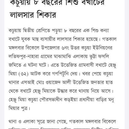
কচুয়ায় ৮ বছরের শিশু বখাটের
লালসার শিকার
কচুয়ায় দ্বিতীয় শ্রেণিতে পড়ুয়া ৮ বছরের এক শিশু কন্যা
বখাটে যুবক মাছ ব্যসায়ীর লালসার শিকার হয়েছে। গতকাল
মঙ্গলবার বিকেলে উপজেলার ৬নং উত্তর কচুয়া ইউনিয়নের
লতিফপুর-নাহারা গ্রামের মাঝামাঝি এলাকায় ভুট্টা ফসলি
জমিতে এ ঘটনা ঘটে। এতে উত্তেজিত গ্রামবাসী বখাটে হেঞ্জু
মিয়া (৩২) আটক করে গণপিটুনি দেয়। খবর পেয়ে কচুয়া
থানার এসআই মোঃ ওয়াজেদ আলী উত্তেজিত জনতার হাত
থেকে বখাটে হেঞ্জু মিয়াকে উদ্ধার করে থানায় নিয়ে আসে।
হেঞ্জু মিয়া কচুয়া পৌরসভাধীন কড়ইয়া প্রধানীয়া বাড়ির মনু
মিয়ার পুত্র।
থানা ও এলাকা সূত্রে জানা গেছে, গতকাল মঙ্গলবার বিকেলে