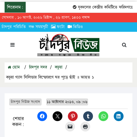
শিরোনাম:
যুবদলের কেন্দ্রীয় কমিটিতে ফরিদগঞ্জের 
সোমবার , ১০ আগস্ট, ২০২৬ খ্রিষ্টাব্দ , ২৬ শ্রাবণ, ১৪৩৩ বঙ্গাব্দ
চাঁদপুর পরিচিতি
লঞ্চ সময়সূচী
ফটো
ভিডিও
হোম
/
চাঁদপুর সদর
/
কচুয়া
/
কচুয়া গ্যাস সিলিন্ডার বিস্ফোরণে ঘর পুড়ে ছাঁই ॥ আহত ১
চাঁদপুর নিউজ সংবাদ
১১ অক্টোবার ২০১৩, ০৯:০৬
শেয়ার
করুন: