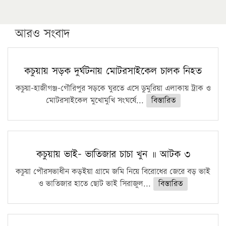
উচ্চশিক্ষায় গৌরবময় অর্জন: পূর্ণ স্কলারশিপে যুক্তরাষ্ট্রে
পিএইচডি করছেন কুয়েটের কৃতি…
আরও সংবাদ
সারা দেশে বজ্রাঘাতে ১৪ জনের প্রাণহানি
কঠোর হচ্ছে এসএসসি ও এইচএসসি পরীক্ষা
কচুয়ায় সড়ক দুর্ঘটনায় মোটরসাইকেল চালক নিহত
ফরিদগঞ্জে আগুনে পুড়লো ৬ ব্যবসা প্রতিষ্ঠান
কচুয়া-হাজীগঞ্জ-গৌরিপুর সড়কে ঘুরতে এসে ডুমুরিয়া এলাকায় ট্রাক ও
মোটরসাইকেল মুখোমুখি সংঘর্ষে...
বিস্তারিত
কচুয়ায় ভাই- ভাতিজার চাচা খুন ॥ আটক ৩
কচুয়া পৌরসভাধীন কড়ইয়া গ্রামে জমি নিয়ে বিরোধের জেরে বড় ভাই
ও ভাতিজার হাতে ছোট ভাই সিরাজুল...
বিস্তারিত