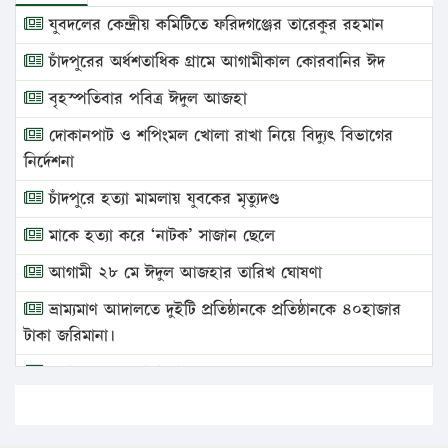
যুবদলের কেন্দ্রীয় কমিটিতে ফরিদগঞ্জের তারেকুর রহমান
চাঁদপুরের অর্ধশতাধিক গ্রামে আগামীকাল কোরবানির ঈদ
বৃহস্পতিবার পবিত্র ঈদুল আজহা
দোকানপাট ও শপিংমল খোলা রাখা নিয়ে বিদ্যুৎ বিভাগের
নির্দেশনা
চাঁদপুরে হত্যা মামলায় যুবকের মৃত্যুদণ্ড
মাকে হত্যা করে ‘নাটক’ সাজান ছেলে
আগামী ২৮ মে ঈদুল আজহার তারিখ ঘোষণা
ভ্রাম্যমাণ আদালতে দুইটি প্রতিষ্ঠানকে প্রতিষ্ঠানকে ৪০হাজার
টাকা জরিমানা।
এবার লঞ্চের ভাড়া বাড়ল
১৭ থেকে ২১ শতাংশ বিদ্যুতের দাম বাড়ানোর প্রস্তাব পিডিবির
১৬ মে চাঁদপুর ও ২৫ মে ফেনী সফরে যাবেন প্রধানমন্ত্রী