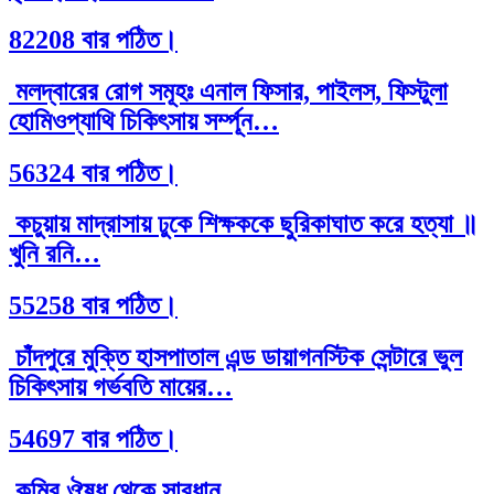
82208 বার পঠিত।
মলদ্বারের রোগ সমূহঃ এনাল ফিসার, পাইলস, ফিস্টুলা
হোমিওপ্যাথি চিকিৎসায় সর্ম্পূন…
56324 বার পঠিত।
কচুয়ায় মাদ্রাসায় ঢুকে শিক্ষককে ছুরিকাঘাত করে হত্যা ॥
খুনি রনি…
55258 বার পঠিত।
চাঁদপুরে মুক্তি হাসপাতাল এন্ড ডায়াগনস্টিক সেন্টারে ভুল
চিকিৎসায় গর্ভবতি মায়ের…
54697 বার পঠিত।
কৃমির ঔষধ থেকে সাবধান