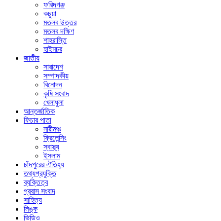
ফরিদগঞ্জ
কচুয়া
মতলব উত্তর
মতলব দক্ষিণ
শাহরাস্তি
হাইমচর
জাতীয়
সারাদেশ
সম্পাদকীয়
বিনোদন
কৃষি সংবাদ
খেলাধুলা
আন্তর্জাতিক
ফিচার পাতা
নারীমঞ্চ
ফ্রিলেন্সিং
স্বাস্থ্য
ইসলাম
চাঁদপুরের ঐতিহ্য
তথ্যপ্রযুক্তি
ব্যক্তিত্ব
প্রবাস সংবাদ
সাহিত্য
লিঙ্ক
ভিডিও