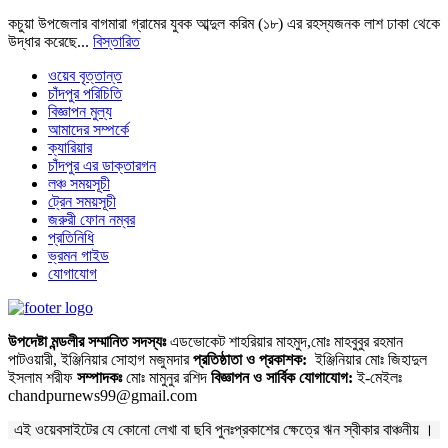
কচুয়া উপজেলার বাগমারা গ্রামের যুবক আব্দুল করিম (১৮) এর রহস্যজনক লাশ ঢাকা থেকে
উদ্ধার করেছে...
বিস্তারিত
ওয়েব বৃত্তান্ত
চাঁদপুর পরিচিতি
বিজ্ঞাপন মুল্য
আমাদের সম্পর্কে
ক্যারিয়ার
চাঁদপুর এর ডাক্তারগন
লঞ্চ সময়সূচী
ট্রেন সময়সূচী
জরুরী ফোন নম্বর
প্রতিনিধি
ভ্রমন গাইড
যোগাযোগ
উপদেষ্টা মন্ডলীর সম্মানিত সদস্যঃ
এডভোকেট শাহরিয়ার মাহমুদ,মোঃ মাহবুবুর রহমান
পাটওয়ারী, ইঞ্জিনিয়ার সোহাগ মজুমদার
প্রতিষ্ঠাতা ও প্রকাশক:
ইঞ্জিনিয়ার মোঃ জিহাদুল
ইসলাম শরীফ
সম্পাদকঃ
মোঃ মামুনুর রশিদ
বিজ্ঞাপন ও সার্বিক যোগাযোগ:
ই-মেইলঃ
chandpurnews99@gmail.com
এই ওয়েবসাইটের যে কোনো লেখা বা ছবি পুনঃপ্রকাশের ক্ষেত্রে ঋন স্বীকার বাঞ্চনীয় ।