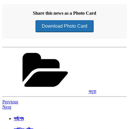
Share this news as a Photo Card
Download Photo Card
Categories
কচুয়া
Post
Previous
Next
navigation
সর্বশেষ