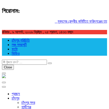
শিরোনাম:
যুবদলের কেন্দ্রীয় কমিটিতে ফরিদগঞ্জের তারেকু
রবিবার , ৯ আগস্ট, ২০২৬ খ্রিষ্টাব্দ , ২৫ শ্রাবণ, ১৪৩৩ বঙ্গাব্দ
চাঁদপুর পরিচিতি
লঞ্চ সময়সূচী
ফটো
ভিডিও
খুজুন
Close
প্রচ্ছদ
চাঁদপুর
চাঁদপুর সদর
হাজীগঞ্জ