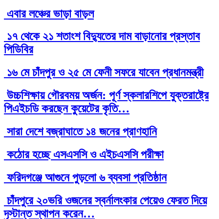
এবার লঞ্চের ভাড়া বাড়ল
১৭ থেকে ২১ শতাংশ বিদ্যুতের দাম বাড়ানোর প্রস্তাব
পিডিবির
১৬ মে চাঁদপুর ও ২৫ মে ফেনী সফরে যাবেন প্রধানমন্ত্রী
উচ্চশিক্ষায় গৌরবময় অর্জন: পূর্ণ স্কলারশিপে যুক্তরাষ্ট্রে
পিএইচডি করছেন কুয়েটের কৃতি…
সারা দেশে বজ্রাঘাতে ১৪ জনের প্রাণহানি
কঠোর হচ্ছে এসএসসি ও এইচএসসি পরীক্ষা
ফরিদগঞ্জে আগুনে পুড়লো ৬ ব্যবসা প্রতিষ্ঠান
চাঁদপুরে ২০ভরি ওজনের স্বর্নালংকার পেয়েও ফেরত দিয়ে
দৃস্টান্ত স্থাপন করেন…