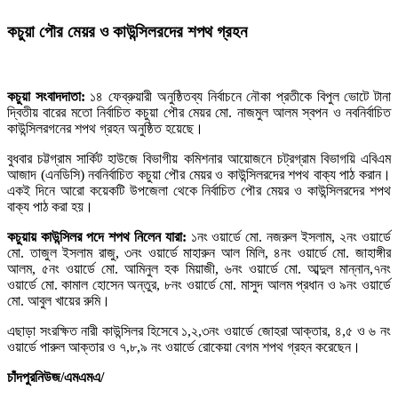
কচুয়া পৌর মেয়র ও কাউন্সিলরদের শপথ গ্রহন
কচুয়া সংবাদদাতা:
১৪ ফেব্রুয়ারী অনুষ্ঠিতব্য নির্বাচনে নৌকা প্রতীকে বিপুল ভোটে টানা
দ্বিতীয় বারের মতো নির্বাচিত কচুয়া পৌর মেয়র মো. নাজমুল আলম স্বপন ও নবনির্বাচিত
কাউন্সিলরগনের শপথ গ্রহন অনুষ্ঠিত হয়েছে।
বুধবার চট্টগ্রাম সার্কিট হাউজে বিভাগীয় কমিশনার আয়োজনে চট্রগ্রাম বিভাগয়ি এবিএম
আজাদ (এনডিসি) নবনির্বাচিত কচুয়া পৌর মেয়র ও কাউন্সিলরদের শপথ বাক্য পাঠ করান।
একই দিনে আরো কয়েকটি উপজেলা থেকে নির্বাচিত পৌর মেয়র ও কাউন্সিলরদের শপথ
বাক্য পাঠ করা হয়।
কচুয়ায় কাউন্সিলর পদে শপথ নিলেন যারা:
১নং ওয়ার্ডে মো. নজরুল ইসলাম, ২নং ওয়ার্ডে
মো. তাজুল ইসলাম রাজু, ৩নং ওয়ার্ডে মাহারুন আল মিলি, ৪নং ওয়ার্ডে মো. জাহাঙ্গীর
আলম, ৫নং ওয়ার্ডে মো. আমিনুল হক মিয়াজী, ৬নং ওয়ার্ডে মো. আব্দুল মান্নান,৭নং
ওয়ার্ডে মো. কামাল হোসেন অন্তুর, ৮নং ওয়ার্ডে মো. মাসুদ আলম প্রধান ও ৯নং ওয়ার্ডে
মো. আবুল খায়ের রুমি।
এছাড়া সংরক্ষিত নারী কাউন্সিলর হিসেবে ১,২,৩নং ওয়ার্ডে জোহরা আক্তার, ৪,৫ ও ৬ নং
ওয়ার্ডে পারুল আক্তার ও ৭,৮,৯ নং ওয়ার্ডে রোকেয়া বেগম শপথ গ্রহন করেছেন।
চাঁদপুরনিউজ/এমএমএ/