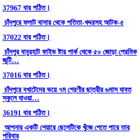
37967 বার পঠিত।
চাঁদপুরে ফ্লাট বাসায় থেকে পতিতা-খদ্দরসহ আটক-৫
37022 বার পঠিত।
চাঁদপুর বাবুরহাট ফাইভ ষ্টার পার্ক থেকে ৫০ জোড়া প্রেমিক
জুটি…
37016 বার পঠিত।
চাঁদপুরে বখাটেদের ভয়ে ৭ম শ্রেণীর ছাত্রীর ৬মাস যাবত
স্কুলে যাওয়া…
36191 বার পঠিত।
আপনার একটি শেয়ারে ছেলেটিকে খুঁজে পেতে পারে তার
পরিবার