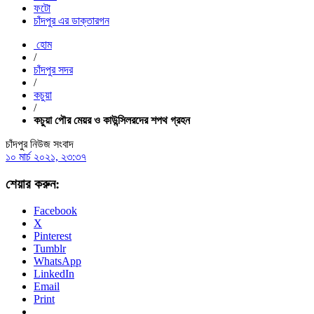
ফটো
চাঁদপুর এর ডাক্তারগন
হোম
/
চাঁদপুর সদর
/
কচুয়া
/
কচুয়া পৌর মেয়র ও কাউন্সিলরদের শপথ গ্রহন
চাঁদপুর নিউজ সংবাদ
১০ মার্চ ২০২১, ২৩:৩৭
শেয়ার করুন:
Facebook
X
Pinterest
Tumblr
WhatsApp
LinkedIn
Email
Print