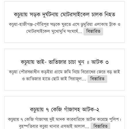
সারা দেশে বজ্রাঘাতে ১৪ জনের প্রাণহানি
কঠোর হচ্ছে এসএসসি ও এইচএসসি পরীক্ষা
কচুয়ায় সড়ক দুর্ঘটনায় মোটরসাইকেল চালক নিহত
ফরিদগঞ্জে আগুনে পুড়লো ৬ ব্যবসা প্রতিষ্ঠান
কচুয়া-হাজীগঞ্জ-গৌরিপুর সড়কে ঘুরতে এসে ডুমুরিয়া এলাকায় ট্রাক ও
মোটরসাইকেল মুখোমুখি সংঘর্ষে...
বিস্তারিত
কচুয়ায় ভাই- ভাতিজার চাচা খুন ॥ আটক ৩
কচুয়া পৌরসভাধীন কড়ইয়া গ্রামে জমি নিয়ে বিরোধের জেরে বড় ভাই
ও ভাতিজার হাতে ছোট ভাই সিরাজুল...
বিস্তারিত
কচুয়ায় ৭ কেজি গাঁজাসহ আটক-২
কচুয়ায় ৭ কেজি গাঁজাসহ দুই মাদক কারবারিকে আটক করেছে পুলিশ।
বৃহস্পতিবার কচুয়া থানার এসআই আলাল...
বিস্তারিত