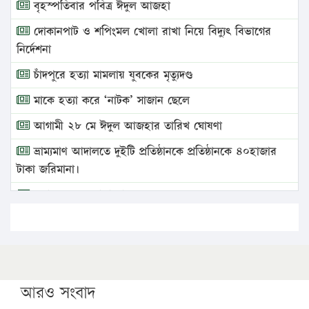
বৃহস্পতিবার পবিত্র ঈদুল আজহা
দোকানপাট ও শপিংমল খোলা রাখা নিয়ে বিদ্যুৎ বিভাগের
নির্দেশনা
চাঁদপুরে হত্যা মামলায় যুবকের মৃত্যুদণ্ড
মাকে হত্যা করে ‘নাটক’ সাজান ছেলে
আগামী ২৮ মে ঈদুল আজহার তারিখ ঘোষণা
ভ্রাম্যমাণ আদালতে দুইটি প্রতিষ্ঠানকে প্রতিষ্ঠানকে ৪০হাজার
টাকা জরিমানা।
এবার লঞ্চের ভাড়া বাড়ল
১৭ থেকে ২১ শতাংশ বিদ্যুতের দাম বাড়ানোর প্রস্তাব পিডিবির
১৬ মে চাঁদপুর ও ২৫ মে ফেনী সফরে যাবেন প্রধানমন্ত্রী
উচ্চশিক্ষায় গৌরবময় অর্জন: পূর্ণ স্কলারশিপে যুক্তরাষ্ট্রে
পিএইচডি করছেন কুয়েটের কৃতি…
আরও সংবাদ