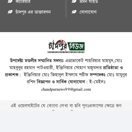
ক্যারিয়ার
ভ্রমন গাইড
চাঁদপুর এর ডাক্তারগন
যোগাযোগ
উপদেষ্টা মন্ডলীর সম্মানিত সদস্যঃ
এডভোকেট শাহরিয়ার মাহমুদ,মোঃ
মাহবুবুর রহমান পাটওয়ারী, ইঞ্জিনিয়ার সোহাগ মজুমদার
প্রতিষ্ঠাতা ও
প্রকাশক:
ইঞ্জিনিয়ার মোঃ জিহাদুল ইসলাম শরীফ
সম্পাদকঃ
মোঃ মামুনুর
রশিদ
বিজ্ঞাপন ও সার্বিক যোগাযোগ:
ই-মেইলঃ
chandpurnews99@gmail.com
এই ওয়েবসাইটের যে কোনো লেখা বা ছবি পুনঃপ্রকাশের ক্ষেত্রে ঋন
স্বীকার বাঞ্চনীয় ।
Copyright © 2026 • Chandpurnews.com • All Rights Reserved
Website Design, Development & SEO Consulting Services by
Cyber World IT