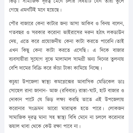
ভিড়। সামাজিক দূরত্ব মেনে চলার বিষয়টি যেন তাঁরা ভুলে
গেছে এমনটিই মনে হয়েছে।
পৌর বাজারে কেনা কাটার জন্য আসা আকিব ও বিনয় বলেন,
গতবছর ও সরকার করোনা ভাইরাসের দরুন হঠাৎ লকডাউন
দেয়, এতে করে প্রয়োজনীয় কেনা কাটা করতে পারেনি।তাই
এখন কিছু কেনা কাটা করতে এসেছি। এ দিকে বাজার
ব্যবসায়ীরা সুযোগ বুঝে মালামাল সামগ্রী অন্য দিনের তুলনায়
বেশি দামের বিক্রি করে কাঁচা টাকা কামিয়ে নিচ্ছে।
কচুয়া উপজেলা স্বাস্থ্য কমপ্লেক্সের আবাসিক মেডিকেল ডাঃ
সোহেল রানা জানান- আজ (রবিবার) রাস্তা-ঘাট, হাট বাজার ও
দোকান পাটে যে ভিড় লক্ষ্য করছি তাতে এই উপজেলায়
করোনার সংক্রমন আরো মারাত্মক হতে পারে। লোকজন
সামাজিক দূরত্ব মানা সহ স্বাস্থ্য বিধি মেনে না চললে করোনার
ভয়াল থাবা থেকে কেউ রক্ষা পাবে না।