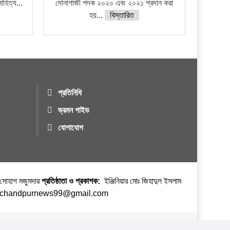
াহিত্য...
দোনাগাজী পদক ২০২০ এবং ২০২১ প্রদান করা
হয়...
বিস্তারিত
প্রতিনিধি
ভ্রমন গাইড
যোগাযোগ
র সোহাগ মজুমদার
প্রতিষ্ঠাতা ও প্রকাশক:
ইঞ্জিনিয়ার মোঃ জিহাদুল ইসলাম
ঃ chandpurnews99@gmail.com