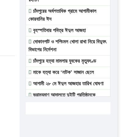
চাঁদপুরের অর্ধশতাধিক গ্রামে আগামীকাল
কোরবানির ঈদ
বৃহস্পতিবার পবিত্র ঈদুল আজহা
দোকানপাট ও শপিংমল খোলা রাখা নিয়ে বিদ্যুৎ
বিভাগের নির্দেশনা
চাঁদপুরে হত্যা মামলায় যুবকের মৃত্যুদণ্ড
মাকে হত্যা করে ‘নাটক’ সাজান ছেলে
আগামী ২৮ মে ঈদুল আজহার তারিখ ঘোষণা
ভ্রাম্যমাণ আদালতে দুইটি প্রতিষ্ঠানকে
প্রতিষ্ঠানকে ৪০হাজার টাকা জরিমানা।
এবার লঞ্চের ভাড়া বাড়ল
১৭ থেকে ২১ শতাংশ বিদ্যুতের দাম বাড়ানোর
প্রস্তাব পিডিবির