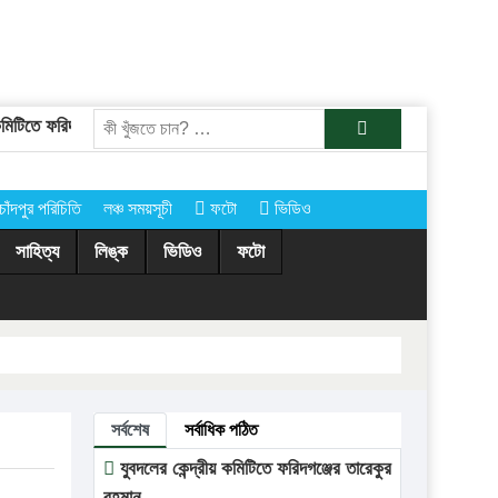
টিতে ফরিদগঞ্জের তারেকুর রহমান
চাঁদপুরের অর্ধশতাধিক গ্রামে আগামীকাল কোরবা
খুজুন
চাঁদপুর পরিচিতি
লঞ্চ সময়সূচী
ফটো
ভিডিও
সাহিত্য
লিঙ্ক
ভিডিও
ফটো
সর্বশেষ
সর্বাধিক পঠিত
যুবদলের কেন্দ্রীয় কমিটিতে ফরিদগঞ্জের তারেকুর
রহমান