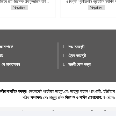
িটির মহাপরিচালক রফিকুজ্জামান রণি...
ও বিপ্লব প্রগতিশীল প্রতিষ্ঠান চর্যাপদ স
বিস্তারিত
বিস্তারিত
র সম্পর্কে
লঞ্চ সময়সূচী
য়ার
ট্রেন সময়সূচী
ুর এর ডাক্তারগন
জরুরী ফোন নম্বর
্ডলীর সম্মানিত সদস্যঃ
এডভোকেট শাহরিয়ার মাহমুদ,মোঃ মাহবুবুর রহমান পাটওয়ারী, ইঞ্জিনিয়া
শরীফ
সম্পাদকঃ
মোঃ মামুনুর রশিদ
বিজ্ঞাপন ও সার্বিক যোগাযোগ:
ই-মেইল
এই ওয়েবসাইটের যে কোনো লেখা বা ছবি পুনঃপ্রকাশের ক্ষেত্রে ঋন স্বীকার বাঞ্চনীয় ।