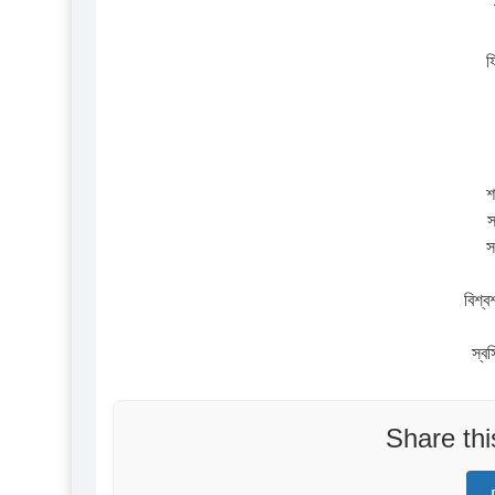
ফ
শ
স
স
বিশ্ব
স্ব
Share th