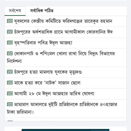
সর্বশেষ
সর্বাধিক পঠিত
যুবদলের কেন্দ্রীয় কমিটিতে ফরিদগঞ্জের তারেকুর রহমান
চাঁদপুরের অর্ধশতাধিক গ্রামে আগামীকাল কোরবানির ঈদ
বৃহস্পতিবার পবিত্র ঈদুল আজহা
দোকানপাট ও শপিংমল খোলা রাখা নিয়ে বিদ্যুৎ বিভাগের
নির্দেশনা
চাঁদপুরে হত্যা মামলায় যুবকের মৃত্যুদণ্ড
মাকে হত্যা করে ‘নাটক’ সাজান ছেলে
আগামী ২৮ মে ঈদুল আজহার তারিখ ঘোষণা
ভ্রাম্যমাণ আদালতে দুইটি প্রতিষ্ঠানকে প্রতিষ্ঠানকে ৪০হাজার
টাকা জরিমানা।
এবার লঞ্চের ভাড়া বাড়ল