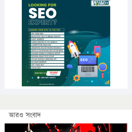
১৭ থেকে ২১ শতাংশ বিদ্যুতের দাম বাড়ানোর প্রস্তাব পিডিবির
১৬ মে চাঁদপুর ও ২৫ মে ফেনী সফরে যাবেন প্রধানমন্ত্রী
উচ্চশিক্ষায় গৌরবময় অর্জন: পূর্ণ স্কলারশিপে যুক্তরাষ্ট্রে
পিএইচডি করছেন কুয়েটের কৃতি…
সারা দেশে বজ্রাঘাতে ১৪ জনের প্রাণহানি
কঠোর হচ্ছে এসএসসি ও এইচএসসি পরীক্ষা
ফরিদগঞ্জে আগুনে পুড়লো ৬ ব্যবসা প্রতিষ্ঠান
আরও সংবাদ