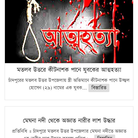
মতলব উত্তরে কীটনাশক পানে যুবকের আত্মহত্যা
চাঁদপুরের মতলব উত্তর উপজেলায় স্ত্রী অভিমানে কীটনাশক পানে উজ্জ্বল
হোসেন (২৯) নামের এক যুবক...
বিস্তারিত
মেঘনা নদী থেকে অজ্ঞাত নারীর লাশ উদ্ধার
প্রতিনিধি ॥ চাঁদপুরে মতলব উত্তর উপজেলার মেঘনা নদীতে অজ্ঞাত