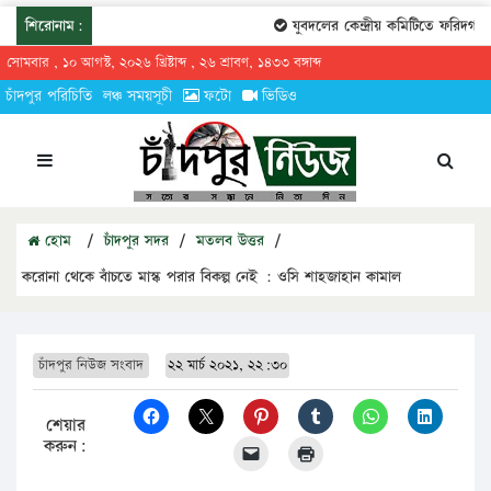
শিরোনাম:
যুবদলের কেন্দ্রীয় কমিটিতে ফরিদগঞ্জে
সোমবার , ১০ আগস্ট, ২০২৬ খ্রিষ্টাব্দ , ২৬ শ্রাবণ, ১৪৩৩ বঙ্গাব্দ
চাঁদপুর পরিচিতি
লঞ্চ সময়সূচী
ফটো
ভিডিও
হোম
/
চাঁদপুর সদর
/
মতলব উত্তর
/
করোনা থেকে বাঁচতে মাস্ক পরার বিকল্প নেই : ওসি শাহজাহান কামাল
চাঁদপুর নিউজ সংবাদ
২২ মার্চ ২০২১, ২২:৩০
শেয়ার
করুন: