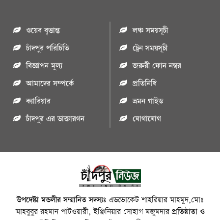
ওয়েব বৃত্তান্ত
লঞ্চ সময়সূচী
চাঁদপুর পরিচিতি
ট্রেন সময়সূচী
বিজ্ঞাপন মুল্য
জরুরী ফোন নম্বর
আমাদের সম্পর্কে
প্রতিনিধি
ক্যারিয়ার
ভ্রমন গাইড
চাঁদপুর এর ডাক্তারগন
যোগাযোগ
উপদেষ্টা মন্ডলীর সম্মানিত সদস্যঃ
এডভোকেট শাহরিয়ার মাহমুদ,মোঃ
মাহবুবুর রহমান পাটওয়ারী, ইঞ্জিনিয়ার সোহাগ মজুমদার
প্রতিষ্ঠাতা ও