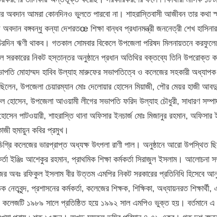
র অবদান আমরা কোনদিনও ভুলতে পারবো না। শাহরাস্তিবাসী আজীবন তার কথা স্
ান বঙ্গবন্ধু কন্যা দেশরতœ শিক্ষা বান্ধব প্রধানমন্ত্রী জননেত্রী শেখ হাসিনা
 ও চিরদিন ঋণী থাকব। গতকাল সোমবার বিকেলে উপজেলা পরিষদ মিলনায়তনে করফুলেন
িল সরকারের নিকট হস্তান্তর অনুষ্ঠানে প্রধান অতিথির বক্তব্যে তিনি উপরোক্ত ক
 সভাপতি মোহাম্মদ হাবিব উল্যাহ মারুফের সভাপতিত্বে ও কলেজের সহকারী অধ্যাপক
ি ছিলেন, উপজেলা চেয়ারম্যান মোঃ দেলোয়ার হোসেন মিয়াজী, পৌর মেয়র হাজী আবদ
মঞ্জিল হোসেন, উপজেলা আওয়ামী লীগের সভাপতি ফরিদ উল্যাহ চৌধুরী, সাধারণ সম্প
ফ হোসেন পাটওয়ারী, শাহরাস্তি থানা অফিসার ইনচার্জ মোঃ মিজানুর রহমান, অফিসার ই
াজী হুমায়ুন কবির প্রমুখ।
া ডিগ্রি কলেজের ভারপ্রাপ্ত অধ্যক্ষ উৎপলা রাণী পাল। অনুষ্ঠানে আরো উপস্থিত ছ
্তা ইঞ্জিঃ আশেকুর রহমান, প্রাথমিক শিক্ষা কর্মকর্তা সিরাজুল ইসলাম। আলোচনা 
জর অবঃ রফিকুল ইসলাম বীর উত্তম এমপির নিকট সরকারের প্রতিনিধি হিসেবে আনুষ
েতৃবৃন্দ, প্রশাসনের কর্মকর্তা, কলেজের শিক্ষক, শিক্ষিকা, অধ্যায়নরত শিক্ষার্থী,
খ্য কলেজটি ১৯৮৯ সালে প্রতিষ্ঠিত হয়ে ১৯৯২ সাল এমপিও ভুক্ত হয়। বর্তমানে 