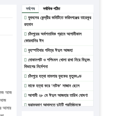
সর্বশেষ
সর্বাধিক পঠিত
যুবদলের কেন্দ্রীয় কমিটিতে ফরিদগঞ্জের তারেকুর
রহমান
চাঁদপুরের অর্ধশতাধিক গ্রামে আগামীকাল
কোরবানির ঈদ
বৃহস্পতিবার পবিত্র ঈদুল আজহা
দোকানপাট ও শপিংমল খোলা রাখা নিয়ে বিদ্যুৎ
বিভাগের নির্দেশনা
চাঁদপুরে হত্যা মামলায় যুবকের মৃত্যুদণ্ড
মাকে হত্যা করে ‘নাটক’ সাজান ছেলে
 কলেজ আজ
আগামী ২৮ মে ঈদুল আজহার তারিখ ঘোষণা
ে আজ
ভ্রাম্যমাণ আদালতে দুইটি প্রতিষ্ঠানকে
্র আমার
প্রতিষ্ঠানকে ৪০হাজার টাকা জরিমানা।
াকা