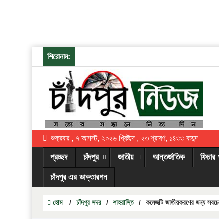
শিরোনাম:
শুক্রবার , ৭ আগস্ট, ২০২৬ খ্রিষ্টাব্দ , ২৩ শ্রাবণ, ১৪৩৩ বঙ্গাব্দ
প্রচ্ছদ
চাঁদপুর
জাতীয়
আন্তর্জাতিক
ফিচার 
চাঁদপুর এর ডাক্তারগন
হোম
/
চাঁদপুর সদর
/
শাহরাস্তি
/
কলেজটি জাতীয়করণের জন্য সবচে