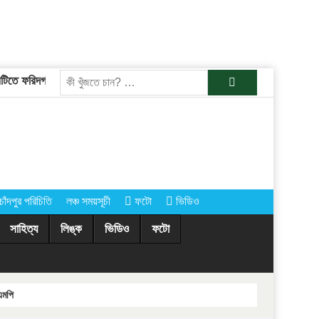
তে ফরিদগঞ্জের তারেকুর রহমান
চাঁদপুরের অর্ধশতাধিক গ্রামে আগামীকাল কোরবানি
খুজুন
চাঁদপুর পরিচিতি
লঞ্চ সময়সূচী
ফটো
ভিডিও
সাহিত্য
লিঙ্ক
ভিডিও
ফটো
এমপি