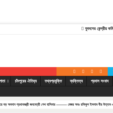
যুবদলের কেন্দ্রীয় কমিটি
পাতা
চাঁদপুরের ঐতিহ্য
তথ্যপ্রযুক্তি
ব্যক্তিত্ব
প্রবাস সংবাদ
য়ে বড় অবদান প্রধানমন্ত্রী জননেত্রী শেখ হাসিনার ——— মেজর অবঃ রফিকুল ইসলাম বীর উত্তম 