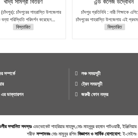
খাদ্য সামগ্রী বিতরণ
এন্ড কলেজ উদ্বোধন
 (চাঁদপুর): চাঁদপুরের শাহরাস্তি উপজেলার
চাঁদপুর প্রতিনিধি : নারী শিক্ষাকে এগি
িক বন্যা পরিস্থিতি পরিদর্শন করেছেন...
চাঁদপুরের শাহরাস্তি উপজেলায় এই প্রথম
বিস্তারিত
বিস্তারিত
র সম্পর্কে
লঞ্চ সময়সূচী
য়ার
ট্রেন সময়সূচী
ুর এর ডাক্তারগন
জরুরী ফোন নম্বর
্ডলীর সম্মানিত সদস্যঃ
এডভোকেট শাহরিয়ার মাহমুদ,মোঃ মাহবুবুর রহমান পাটওয়ারী, ইঞ্জিনিয়া
শরীফ
সম্পাদকঃ
মোঃ মামুনুর রশিদ
বিজ্ঞাপন ও সার্বিক যোগাযোগ:
ই-মেইল