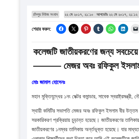
চাঁদপুর নিউজ সংবাদ
২২ মে ২০১৭, ২১:১০
আপডেটঃ
২২ মে ২০১৭, ২১:১২
শেয়ার করুন:
কলেজটি জাতীয়করণের জন্য সবচেয়ে বড়
——— মেজর অবঃ রফিকুল ইসলাম 
মোঃ জামাল হোসেনঃ
মহান মুক্তিযুদ্ধের ১নং সেক্টর কমান্ডার, সাবেক স্বরাষ্ট্রমন্ত্রী,
স্থায়ী কমিটির সভাপতি মেজর অবঃ রফিকুল ইসলাম বীর উত্তম 
সরকারিকরণ প্রক্রিয়ায় চুড়ান্ত হয়েছে। জাতীয়করণের তালিকায়
জাতীয়করণের ১নম্বর তালিকায় অর্ন্তভূক্ত হয়েছে। যার মাধ্যম
এলাকার শিক্ষার্থীদের কথা চিন্তা করে আমি এই কলেজটিকে জাতি