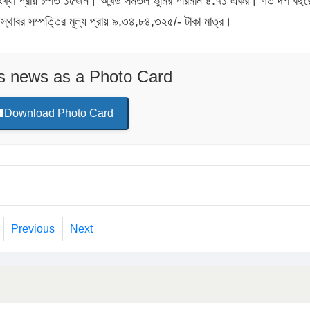
ীর সংখ্যা প্রায় ৮শত ১৫জন। অখন্ড সমতল ভুমির পরিমান ৪.৭১ একর। গত দশ বছর
থাবর সম্পত্তির মূল্য প্রায় ৯,৩৪,৮৪,৩২৫/- টাকা মাত্র।
is news as a Photo Card
Download Photo Card
Previous
Next