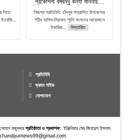
প্রকৌশলী বঙ্গবন্ধু কন্যা মাননীয়…
য়ে নিতে
নিজস্ব প্রতিনিধি: চাঁদপুর শাহরাস্তি উপজেলায়
 ইংরেজি...
শহীদ হালিম-লিয়াকত স্মৃতি সংসদের আয়োজনে
উঘারিয়া...
বিস্তারিত
প্রতিনিধি
ভ্রমন গাইড
যোগাযোগ
র সোহাগ মজুমদার
প্রতিষ্ঠাতা ও প্রকাশক:
ইঞ্জিনিয়ার মোঃ জিহাদুল ইসলাম
ঃ chandpurnews99@gmail.com