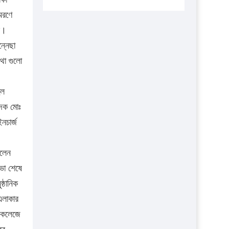
এবার লঞ্চের ভাড়া বাড়ল
মরণে
১৭ থেকে ২১ শতাংশ বিদ্যুতের দাম বাড়ানোর
র।
প্রস্তাব পিডিবির
্নেছা
থা গুলো
১৬ মে চাঁদপুর ও ২৫ মে ফেনী সফরে যাবেন
প্রধানমন্ত্রী
ুল
উচ্চশিক্ষায় গৌরবময় অর্জন: পূর্ণ স্কলারশিপে
াদক মোঃ
যুক্তরাষ্ট্রে পিএইচডি করছেন কুয়েটের কৃতি…
নচার্জ
সারা দেশে বজ্রাঘাতে ১৪ জনের প্রাণহানি
কঠোর হচ্ছে এসএসসি ও এইচএসসি পরীক্ষা
িলেন
ফরিদগঞ্জে আগুনে পুড়লো ৬ ব্যবসা প্রতিষ্ঠান
সভা শেষে
্ঠানিক
 এলাকার
এ কলেজে