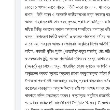
বেতনে লেখাপড়া করতে পারবে। তিনি আরো বলেন, ড. সাত্তারে
রাখবে। তিনি বলেন এ কলেজটি জাতীয়করণের জন্য সবচেয়ে বড় অবদ
আমরা শাহরাস্তিবাসী তার কাছে কৃতজ্ঞ, প্রাণঢালা অভিনন্দন
মহিলা ডিগ্রি কলেজের স্থাবর অস্থাবর সম্পত্তির দানপত্র দল
বলেন। উপজেলা নির্বাহী কর্মকর্তা ও কলেজ পরিচালনা পর্ষদের
এ.কে.এম. মাহবুবুল আলমের সঞ্চালনায় অনুষ্ঠানে বিশেষ অতিথ
লতিফ, সহকারী পুলিশ সুপার (শাহরাস্তি-কচুয়া সার্কেল) মোঃ 
কামরুজ্জামান মিন্টু, কলেজ প্রতিষ্ঠাতা পরিবারের সদস্য মোশার
(তদন্ত) নুর হোসেন মামুন, শাহরাস্তি প্রেস ক্লাবের সভাপতি ক
অনুষ্ঠানের শুরুতে স্বাগত বক্তব্য রাখেন করফুলেন্নেছা মহিল
উপজেলা প্রকৌশলী রেজওয়ানুর রহমান, প্রকল্প বাস্তবায়ন কর্মকর
কলেজের ভারপ্রাপ্ত অধ্যক্ষ উৎপলা রাণী পাল সংসদ সদস্য মে
দানপত্র দলিল হস্তান্তর করেন। হস্তান্তর অনুষ্ঠানে রাজনৈতিক ন
গন্যমান্য ব্যক্তিবর্গ, সাংবাদিকগণ উপস্থিত ছিলেন। উল্লে