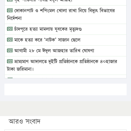
দোকানপাট ও শপিংমল খোলা রাখা নিয়ে বিদ্যুৎ বিভাগের
নির্দেশনা
চাঁদপুরে হত্যা মামলায় যুবকের মৃত্যুদণ্ড
মাকে হত্যা করে ‘নাটক’ সাজান ছেলে
আগামী ২৮ মে ঈদুল আজহার তারিখ ঘোষণা
ভ্রাম্যমাণ আদালতে দুইটি প্রতিষ্ঠানকে প্রতিষ্ঠানকে ৪০হাজার
টাকা জরিমানা।
এবার লঞ্চের ভাড়া বাড়ল
১৭ থেকে ২১ শতাংশ বিদ্যুতের দাম বাড়ানোর প্রস্তাব পিডিবির
১৬ মে চাঁদপুর ও ২৫ মে ফেনী সফরে যাবেন প্রধানমন্ত্রী
উচ্চশিক্ষায় গৌরবময় অর্জন: পূর্ণ স্কলারশিপে যুক্তরাষ্ট্রে
পিএইচডি করছেন কুয়েটের কৃতি…
আরও সংবাদ
সারা দেশে বজ্রাঘাতে ১৪ জনের প্রাণহানি