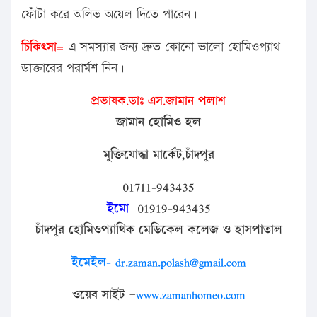
ফোঁটা করে অলিভ অয়েল দিতে পারেন।
চিকিৎসা=
এ সমস্যার জন্য দ্রুত কোনো ভালো হোমিওপ্যাথ
ডাক্তারের পরার্মশ নিন।
প্রভাষক
.
ডাঃ
এস
.
জামান
পলাশ
জামান
হোমিও
হল
মুক্তিযোদ্ধা
মার্কেট
,
চাঁদপুর
01711-943435
ইমো
01919-943435
চাঁদপুর
হোমিওপ্যাথিক
মেডিকেল
কলেজ
ও
হাসপাতাল
ইমেইল- dr.zaman.polash@gmail.com
ওয়েব
সাইট
–
www.zamanhomeo.com