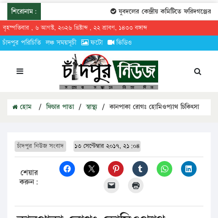
শিরোনাম:
যুবদলের কেন্দ্রীয় কমিটিতে ফরিদগঞ্জের তার
বৃহস্পতিবার , ৬ আগস্ট, ২০২৬ খ্রিষ্টাব্দ , ২২ শ্রাবণ, ১৪৩৩ বঙ্গাব্দ
চাঁদপুর পরিচিতি
লঞ্চ সময়সূচী
ফটো
ভিডিও
হোম
/
ফিচার পাতা
/
স্বাস্থ্য
/
কানপাকা রোগঃ হোমিওপ্যাথ চিকিৎসা
চাঁদপুর নিউজ সংবাদ
১৩ সেপ্টেম্বার ২০১৭, ২১:০৪
শেয়ার
করুন: