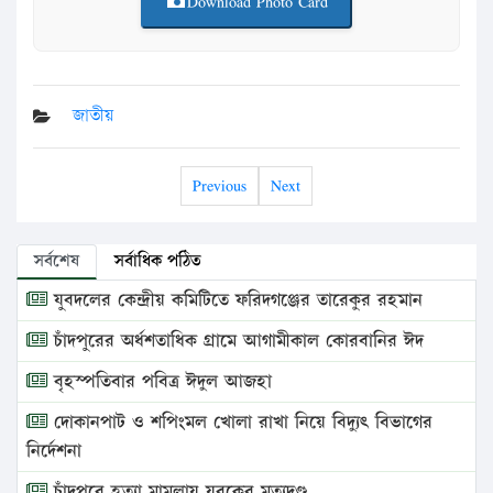
Download Photo Card
জাতীয়
Previous
Next
সর্বশেষ
সর্বাধিক পঠিত
যুবদলের কেন্দ্রীয় কমিটিতে ফরিদগঞ্জের তারেকুর রহমান
চাঁদপুরের অর্ধশতাধিক গ্রামে আগামীকাল কোরবানির ঈদ
বৃহস্পতিবার পবিত্র ঈদুল আজহা
দোকানপাট ও শপিংমল খোলা রাখা নিয়ে বিদ্যুৎ বিভাগের
নির্দেশনা
চাঁদপুরে হত্যা মামলায় যুবকের মৃত্যুদণ্ড