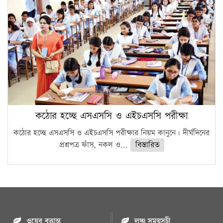
কঠোর হচ্ছে এসএসসি ও এইচএসসি পরীক্ষা
কঠোর হচ্ছে এসএসসি ও এইচএসসি পরীক্ষার নিয়ম কানুনে। দীর্ঘদিনের
প্রশ্নপত্র ফাঁস, নকল ও...
বিস্তারিত
ওয়েব বৃত্তান্ত
লঞ্চ সময়সূচী