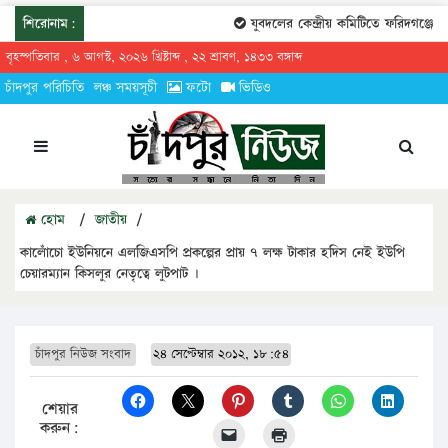
শিরোনাম:
যুবদলের কেন্দ্রীয় কমিটিতে ফরিদগঞ্জের তার
বৃহস্পতিবার , ৬ আগস্ট, ২০২৬ খ্রিষ্টাব্দ , ২২ শ্রাবণ, ১৪৩৩ বঙ্গাব্দ
চাঁদপুর পরিচিতি
লঞ্চ সময়সূচী
ফটো
ভিডিও
হোম
/
জাতীয়
/
কালোঁচো ইউনিয়নে এলজিএসপি প্রকল্পের প্রায় ৭ লক্ষ টাকার হদিস নেই ইউপি
চেয়ারম্যান কিসলুর নেতৃত্বে লুটপাট ।
চাঁদপুর নিউজ সংবাদ
২৪ সেপ্টেম্বার ২০১২, ১৮:৫৪
শেয়ার
করুন: