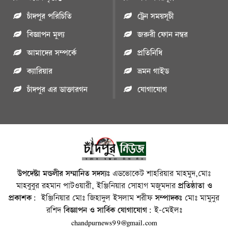
চাঁদপুর পরিচিতি
ট্রেন সময়সূচী
বিজ্ঞাপন মুল্য
জরুরী ফোন নম্বর
আমাদের সম্পর্কে
প্রতিনিধি
ক্যারিয়ার
ভ্রমন গাইড
চাঁদপুর এর ডাক্তারগন
যোগাযোগ
উপদেষ্টা মন্ডলীর সম্মানিত সদস্যঃ
এডভোকেট শাহরিয়ার মাহমুদ,মোঃ
মাহবুবুর রহমান পাটওয়ারী, ইঞ্জিনিয়ার সোহাগ মজুমদার
প্রতিষ্ঠাতা ও
প্রকাশক:
ইঞ্জিনিয়ার মোঃ জিহাদুল ইসলাম শরীফ
সম্পাদকঃ
মোঃ মামুনুর
রশিদ
বিজ্ঞাপন ও সার্বিক যোগাযোগ:
ই-মেইলঃ
chandpurnews99@gmail.com