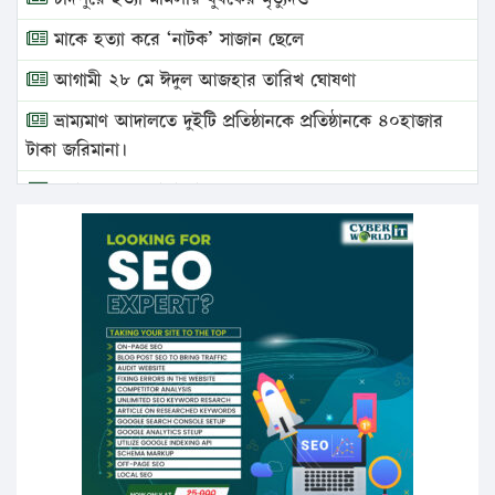
মাকে হত্যা করে ‘নাটক’ সাজান ছেলে
আগামী ২৮ মে ঈদুল আজহার তারিখ ঘোষণা
ভ্রাম্যমাণ আদালতে দুইটি প্রতিষ্ঠানকে প্রতিষ্ঠানকে ৪০হাজার
টাকা জরিমানা।
এবার লঞ্চের ভাড়া বাড়ল
১৭ থেকে ২১ শতাংশ বিদ্যুতের দাম বাড়ানোর প্রস্তাব পিডিবির
১৬ মে চাঁদপুর ও ২৫ মে ফেনী সফরে যাবেন প্রধানমন্ত্রী
উচ্চশিক্ষায় গৌরবময় অর্জন: পূর্ণ স্কলারশিপে যুক্তরাষ্ট্রে
পিএইচডি করছেন কুয়েটের কৃতি…
সারা দেশে বজ্রাঘাতে ১৪ জনের প্রাণহানি
কঠোর হচ্ছে এসএসসি ও এইচএসসি পরীক্ষা
ফরিদগঞ্জে আগুনে পুড়লো ৬ ব্যবসা প্রতিষ্ঠান