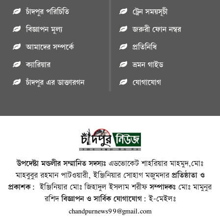
চাঁদপুর পরিচিতি
ট্রেন সময়সূচী
বিজ্ঞাপন মুল্য
জরুরী ফোন নম্বর
আমাদের সম্পর্কে
প্রতিনিধি
ক্যারিয়ার
ভ্রমন গাইড
চাঁদপুর এর ডাক্তারগন
যোগাযোগ
উপদেষ্টা মন্ডলীর সম্মানিত সদস্যঃ
এডভোকেট শাহরিয়ার মাহমুদ,মোঃ
মাহবুবুর রহমান পাটওয়ারী, ইঞ্জিনিয়ার সোহাগ মজুমদার
প্রতিষ্ঠাতা ও
প্রকাশক:
ইঞ্জিনিয়ার মোঃ জিহাদুল ইসলাম শরীফ
সম্পাদকঃ
মোঃ মামুনুর
রশিদ
বিজ্ঞাপন ও সার্বিক যোগাযোগ:
ই-মেইলঃ
chandpurnews99@gmail.com