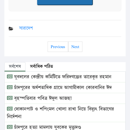
সারাদেশ
Previous
Next
সর্বশেষ
সর্বাধিক পঠিত
যুবদলের কেন্দ্রীয় কমিটিতে ফরিদগঞ্জের তারেকুর রহমান
চাঁদপুরের অর্ধশতাধিক গ্রামে আগামীকাল কোরবানির ঈদ
বৃহস্পতিবার পবিত্র ঈদুল আজহা
দোকানপাট ও শপিংমল খোলা রাখা নিয়ে বিদ্যুৎ বিভাগের
নির্দেশনা
চাঁদপুরে হত্যা মামলায় যুবকের মৃত্যুদণ্ড