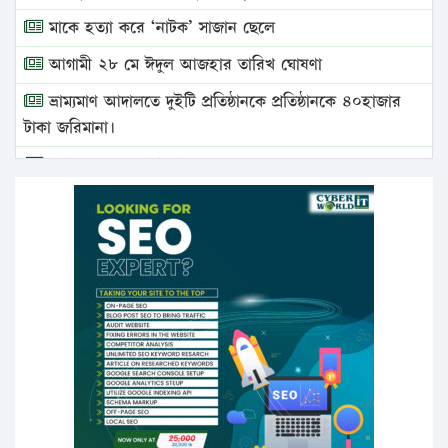
মাকে হত্যা করে ‘নাটক’ সাজান ছেলে
আগামী ২৮ মে ঈদুল আজহার তারিখ ঘোষণা
ভ্রাম্যমাণ আদালতে দুইটি প্রতিষ্ঠানকে প্রতিষ্ঠানকে ৪০হাজার
টাকা জরিমানা।
এবার লঞ্চের ভাড়া বাড়ল
১৭ থেকে ২১ শতাংশ বিদ্যুতের দাম বাড়ানোর প্রস্তাব পিডিবির
১৬ মে চাঁদপুর ও ২৫ মে ফেনী সফরে যাবেন প্রধানমন্ত্রী
উচ্চশিক্ষায় গৌরবময় অর্জন: পূর্ণ স্কলারশিপে যুক্তরাষ্ট্রে
পিএইচডি করছেন কুয়েটের কৃতি…
সারা দেশে বজ্রাঘাতে ১৪ জনের প্রাণহানি
কঠোর হচ্ছে এসএসসি ও এইচএসসি পরীক্ষা
ফরিদগঞ্জে আগুনে পুড়লো ৬ ব্যবসা প্রতিষ্ঠান