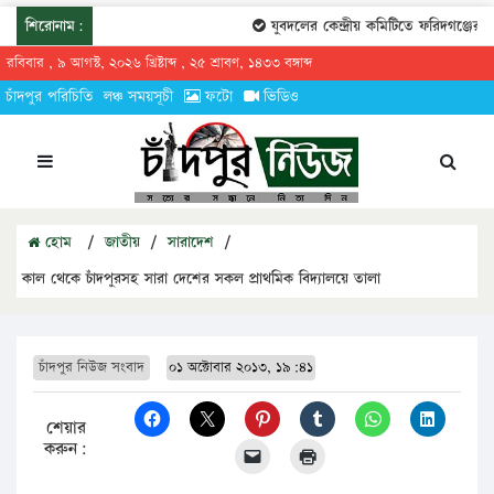
শিরোনাম:
যুবদলের কেন্দ্রীয় কমিটিতে ফরিদগঞ্জের তার
রবিবার , ৯ আগস্ট, ২০২৬ খ্রিষ্টাব্দ , ২৫ শ্রাবণ, ১৪৩৩ বঙ্গাব্দ
চাঁদপুর পরিচিতি
লঞ্চ সময়সূচী
ফটো
ভিডিও
হোম
/
জাতীয়
/
সারাদেশ
/
কাল থেকে চাঁদপুরসহ সারা দেশের সকল প্রাথমিক বিদ্যালয়ে তালা
চাঁদপুর নিউজ সংবাদ
০১ অক্টোবার ২০১৩, ১৯:৪১
শেয়ার
করুন: