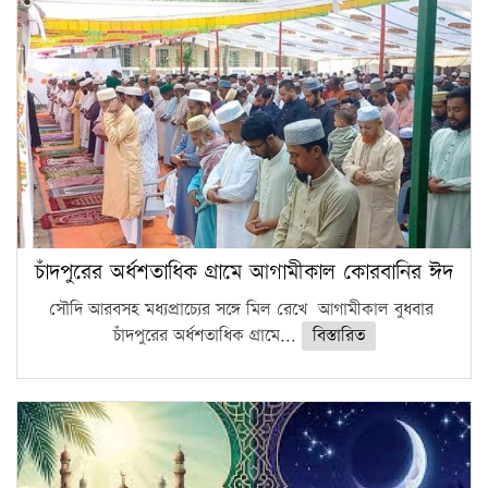
চাঁদপুরের অর্ধশতাধিক গ্রামে আগামীকাল কোরবানির ঈদ
সৌদি আরবসহ মধ্যপ্রাচ্যের সঙ্গে মিল রেখে আগামীকাল বুধবার
চাঁদপুরের অর্ধশতাধিক গ্রামে...
বিস্তারিত