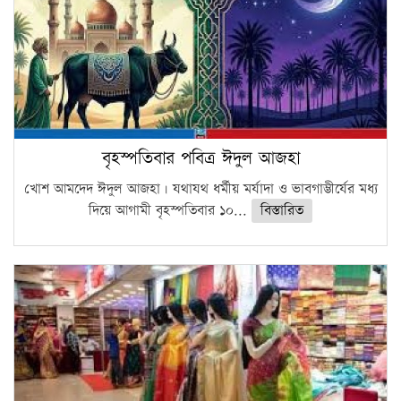
বৃহস্পতিবার পবিত্র ঈদুল আজহা
খোশ আমদেদ ঈদুল আজহা। যথাযথ ধর্মীয় মর্যাদা ও ভাবগাম্ভীর্যের মধ্য
দিয়ে আগামী বৃহস্পতিবার ১০...
বিস্তারিত