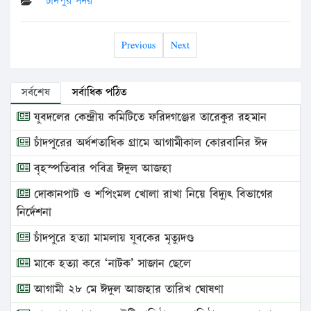
চাঁদপুর সদর
Previous
Next
সর্বশেষ
সর্বাধিক পঠিত
যুবদলের কেন্দ্রীয় কমিটিতে ফরিদগঞ্জের তারেকুর রহমান
চাঁদপুরের অর্ধশতাধিক গ্রামে আগামীকাল কোরবানির ঈদ
বৃহস্পতিবার পবিত্র ঈদুল আজহা
দোকানপাট ও শপিংমল খোলা রাখা নিয়ে বিদ্যুৎ বিভাগের
নির্দেশনা
চাঁদপুরে হত্যা মামলায় যুবকের মৃত্যুদণ্ড
মাকে হত্যা করে ‘নাটক’ সাজান ছেলে
আগামী ২৮ মে ঈদুল আজহার তারিখ ঘোষণা