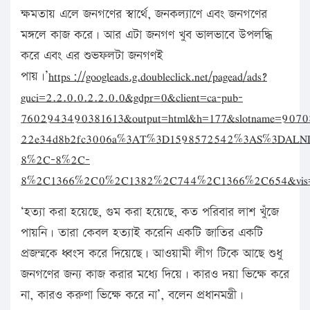
ক্ষমতায় এলে জনগণের স্বার্থে, জনকল্যাণে এবং জনগণের
মঙ্গলে কাজ করে। আর এটা জনগণ খুব ভালভাবে উপলদ্ধি
করে এবং এর শুভফলটা জনগণই
পায়।’
https://googleads.g.doubleclick.net/pagead/ads?
guci=2.2.0.0.2.2.0.0&gdpr=0&client=ca-pub-
7602943490381613&output=html&h=177&slotname=9070
22e34d8b2fc3006a%3AT%3D1598572542%3AS%3DALNI_M
8%2C-8%2C-
8%2C1366%2C0%2C1382%2C744%2C1366%2C654&vis=1&r
‘হত্যা করা হয়েছে, গুম করা হয়েছে, কত পরিবার লাশ খুঁজে
পায়নি। তারা কেবল হত্যাই করেনি একটি জাতির একটি
প্রজন্মকে ধ্বংস করে দিয়েছে। আওয়ামী লীগ টিকে আছে শুধু
জনগণের জন্য কাজ করার মধ্যে দিয়ে। কারও দয়া ভিক্ষে করে
না, কারও করুণা ভিক্ষে করে না’, বলেন প্রধানমন্ত্রী।