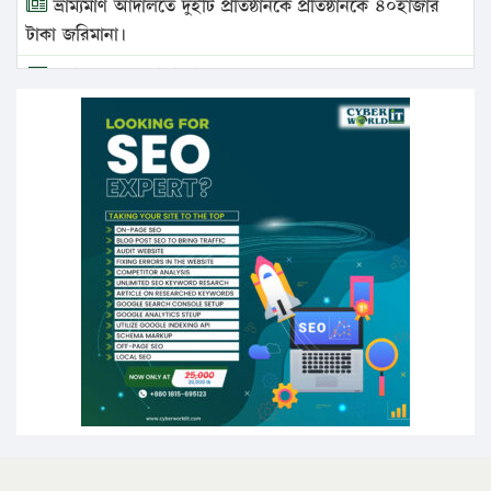
ভ্রাম্যমাণ আদালতে দুইটি প্রতিষ্ঠানকে প্রতিষ্ঠানকে ৪০হাজার
টাকা জরিমানা।
এবার লঞ্চের ভাড়া বাড়ল
১৭ থেকে ২১ শতাংশ বিদ্যুতের দাম বাড়ানোর প্রস্তাব পিডিবির
১৬ মে চাঁদপুর ও ২৫ মে ফেনী সফরে যাবেন প্রধানমন্ত্রী
উচ্চশিক্ষায় গৌরবময় অর্জন: পূর্ণ স্কলারশিপে যুক্তরাষ্ট্রে
পিএইচডি করছেন কুয়েটের কৃতি…
সারা দেশে বজ্রাঘাতে ১৪ জনের প্রাণহানি
কঠোর হচ্ছে এসএসসি ও এইচএসসি পরীক্ষা
ফরিদগঞ্জে আগুনে পুড়লো ৬ ব্যবসা প্রতিষ্ঠান