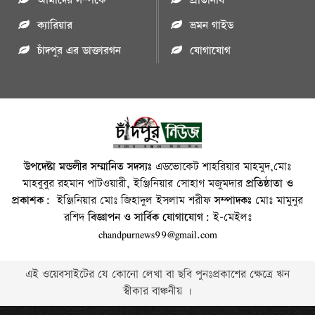
আমাদের সম্পর্কে
প্রতিনিধি
ক্যারিয়ার
ভ্রমন গাইড
চাঁদপুর এর ডাক্তারগন
যোগাযোগ
উপদেষ্টা মন্ডলীর সম্মানিত সদস্যঃ
এডভোকেট শাহরিয়ার মাহমুদ,মোঃ
মাহবুবুর রহমান পাটওয়ারী, ইঞ্জিনিয়ার সোহাগ মজুমদার
প্রতিষ্ঠাতা ও
প্রকাশক:
ইঞ্জিনিয়ার মোঃ জিহাদুল ইসলাম শরীফ
সম্পাদকঃ
মোঃ মামুনুর
রশিদ
বিজ্ঞাপন ও সার্বিক যোগাযোগ:
ই-মেইলঃ
chandpurnews99@gmail.com
এই ওয়েবসাইটের যে কোনো লেখা বা ছবি পুনঃপ্রকাশের ক্ষেত্রে ঋন
স্বীকার বাঞ্চনীয় ।