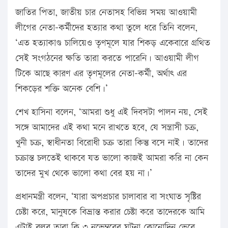
জাতির পিতা, জাতীয় চার নেতাসহ বিভিন্ন সময় আওয়ামী
লীগের নেতা-কর্মীদের হত্যার কথা তুলে ধরে তিনি বলেন,
‘এত হত্যাকাণ্ড চালিয়েও তৃণমূলে যার শিকড় একেবারে গ্রথিত
সেই সংগঠনের ক্ষতি তারা করতে পারেনি। আওয়ামী লীগ
টিকে আছে কারণ এর তৃণমূলের নেতা-কর্মী, অর্থাৎ এর
শিকড়ের শক্তি অনেক বেশি।’
শেখ হাসিনা বলেন, ‘আমরা শুধু এই দিবসটা পালন নয়, সেই
সঙ্গে আমাদের এই কথা মনে রাখতে হবে, যে সন্ত্রাসী চক্র,
খুনী চক্র, স্বাধীনতা বিরোধী চক্র তারা কিন্তু বসে নাই। তাদের
চক্রান্ত চলতেই থাকবে যত ভালো কাজই আমরা করি না কেন
তাদের মুখ থেকে ভালো কথা বের হয় না।’
প্রধানমন্ত্রী বলেন, ‘যারা অপপ্রচার চালাবার বা সংঘাত সৃষ্টির
চেষ্টা করে, মানুষকে বিভ্রান্ত করার চেষ্টা করে তাদেরকে আমি
এটাই বলব তারা কি ৩ নভেম্বরের ঘটনা কোনোদিন ভেবে