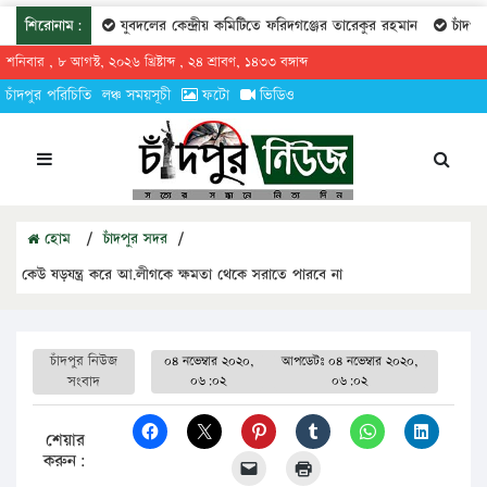
শিরোনাম:
যুবদলের কেন্দ্রীয় কমিটিতে ফরিদগঞ্জের তারেকুর রহমান
চাঁদপুরের অ
শনিবার , ৮ আগস্ট, ২০২৬ খ্রিষ্টাব্দ , ২৪ শ্রাবণ, ১৪৩৩ বঙ্গাব্দ
চাঁদপুর পরিচিতি
লঞ্চ সময়সূচী
ফটো
ভিডিও
হোম
/
চাঁদপুর সদর
/
কেউ ষড়যন্ত্র করে আ.লীগকে ক্ষমতা থেকে সরাতে পারবে না
চাঁদপুর নিউজ
০৪ নভেম্বার ২০২০,
আপডেটঃ
০৪ নভেম্বার ২০২০,
সংবাদ
০৬:০২
০৬:০২
শেয়ার
করুন: