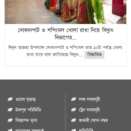
দোকানপাট ও শপিংমল খোলা রাখা নিয়ে বিদ্যুৎ
বিভাগের…
ঈদুল আজহা উপলক্ষে দোকানপাট ও শপিংমল রাত ১০টা পর্যন্ত খোলা
রাখা যাবে বলে জানিয়েছে বিদ্যুৎ...
বিস্তারিত
ওয়েব বৃত্তান্ত
লঞ্চ সময়সূচী
চাঁদপুর পরিচিতি
ট্রেন সময়সূচী
বিজ্ঞাপন মুল্য
জরুরী ফোন নম্বর