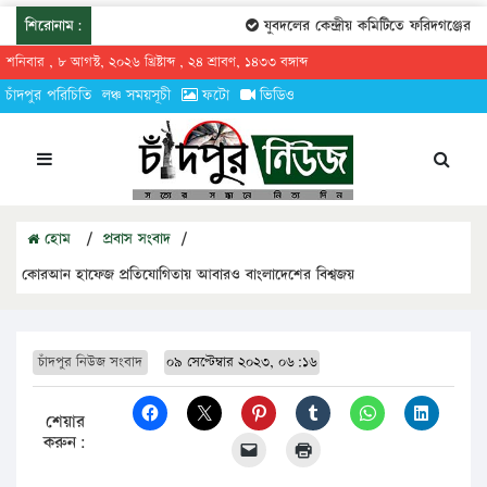
শিরোনাম:
যুবদলের কেন্দ্রীয় কমিটিতে ফরিদগঞ্জের তার
শনিবার , ৮ আগস্ট, ২০২৬ খ্রিষ্টাব্দ , ২৪ শ্রাবণ, ১৪৩৩ বঙ্গাব্দ
চাঁদপুর পরিচিতি
লঞ্চ সময়সূচী
ফটো
ভিডিও
হোম
/
প্রবাস সংবাদ
/
কোরআন হাফেজ প্রতিযোগিতায় আবারও বাংলাদেশের বিশ্বজয়
চাঁদপুর নিউজ সংবাদ
০৯ সেপ্টেম্বার ২০২৩, ০৬:১৬
শেয়ার
করুন: