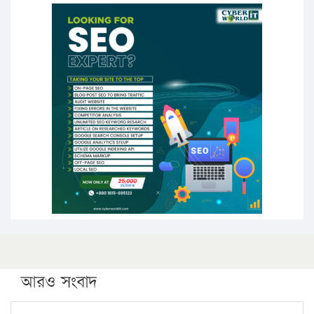
১৭ থেকে ২১ শতাংশ বিদ্যুতের দাম বাড়ানোর প্রস্তাব পিডিবির
১৬ মে চাঁদপুর ও ২৫ মে ফেনী সফরে যাবেন প্রধানমন্ত্রী
উচ্চশিক্ষায় গৌরবময় অর্জন: পূর্ণ স্কলারশিপে যুক্তরাষ্ট্রে
পিএইচডি করছেন কুয়েটের কৃতি…
সারা দেশে বজ্রাঘাতে ১৪ জনের প্রাণহানি
কঠোর হচ্ছে এসএসসি ও এইচএসসি পরীক্ষা
ফরিদগঞ্জে আগুনে পুড়লো ৬ ব্যবসা প্রতিষ্ঠান
আরও সংবাদ