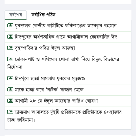
সর্বশেষ
সর্বাধিক পঠিত
যুবদলের কেন্দ্রীয় কমিটিতে ফরিদগঞ্জের তারেকুর রহমান
চাঁদপুরের অর্ধশতাধিক গ্রামে আগামীকাল কোরবানির ঈদ
বৃহস্পতিবার পবিত্র ঈদুল আজহা
দোকানপাট ও শপিংমল খোলা রাখা নিয়ে বিদ্যুৎ বিভাগের
নির্দেশনা
চাঁদপুরে হত্যা মামলায় যুবকের মৃত্যুদণ্ড
মাকে হত্যা করে ‘নাটক’ সাজান ছেলে
আগামী ২৮ মে ঈদুল আজহার তারিখ ঘোষণা
ভ্রাম্যমাণ আদালতে দুইটি প্রতিষ্ঠানকে প্রতিষ্ঠানকে ৪০হাজার
টাকা জরিমানা।
এবার লঞ্চের ভাড়া বাড়ল