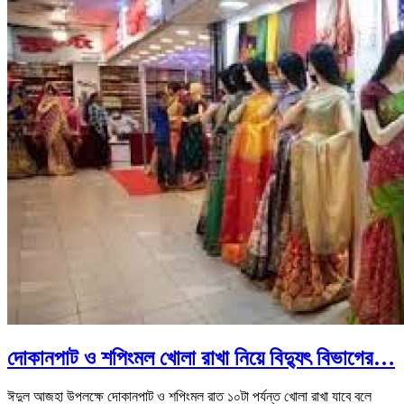
দোকানপাট ও শপিংমল খোলা রাখা নিয়ে বিদ্যুৎ বিভাগের…
ঈদুল আজহা উপলক্ষে দোকানপাট ও শপিংমল রাত ১০টা পর্যন্ত খোলা রাখা যাবে বলে