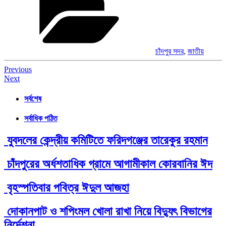
চাঁদপুর সদর
,
জাতীয়
Post
Previous
Next
navigation
সর্বশেষ
সর্বাধিক পঠিত
যুবদলের কেন্দ্রীয় কমিটিতে ফরিদগঞ্জের তারেকুর রহমান
চাঁদপুরের অর্ধশতাধিক গ্রামে আগামীকাল কোরবানির ঈদ
বৃহস্পতিবার পবিত্র ঈদুল আজহা
দোকানপাট ও শপিংমল খোলা রাখা নিয়ে বিদ্যুৎ বিভাগের
নির্দেশনা