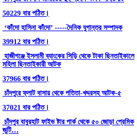
50229 বার পঠিত।
‘কাঁদো হাসিনা কাঁদো’ -----দৈনিক যুগান্তর সম্পাদক
39912 বার পঠিত।
হাজীগঞ্জে ইসলামী ব্যাংকের সিড়ি থেকে টাকা ছিনতাইকালে
মহিলা ছিনতাইকারী আটক
37966 বার পঠিত।
চাঁদপুরে ফ্লাট বাসায় থেকে পতিতা-খদ্দরসহ আটক-৫
37021 বার পঠিত।
চাঁদপুর বাবুরহাট ফাইভ ষ্টার পার্ক থেকে ৫০ জোড়া প্রেমিক
জুটি…