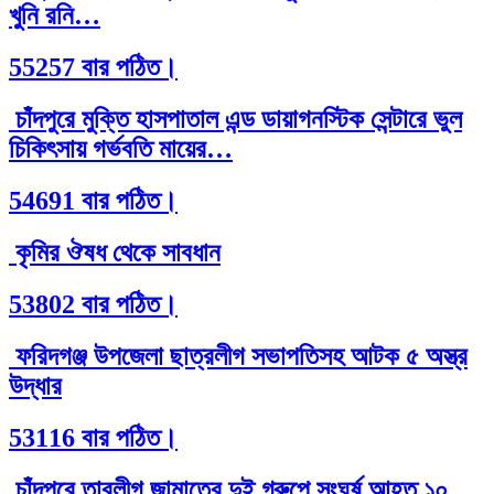
খুনি রনি…
55257 বার পঠিত।
চাঁদপুরে মুক্তি হাসপাতাল এন্ড ডায়াগনস্টিক সেন্টারে ভুল
চিকিৎসায় গর্ভবতি মায়ের…
54691 বার পঠিত।
কৃমির ঔষধ থেকে সাবধান
53802 বার পঠিত।
ফরিদগঞ্জ উপজেলা ছাত্রলীগ সভাপতিসহ আটক ৫ অস্ত্র
উদ্ধার
53116 বার পঠিত।
চাঁদপুরে তাবলীগ জামাতের দুই গ্রুপে সংঘর্ষ আহত ১০