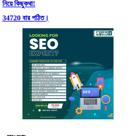
নিয়ে কিছুকথা!
34720 বার পঠিত।