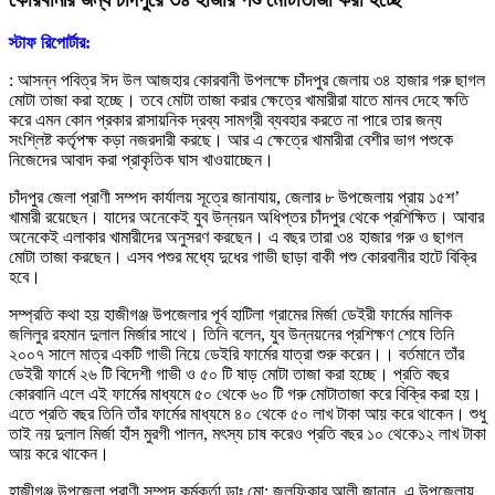
স্টাফ রিপোর্টার:
: আসন্ন পবিত্র ঈদ উল আজহার কোরবানী উপলক্ষে চাঁদপুর জেলায় ৩৪ হাজার গরু ছাগল
মোটা তাজা করা হচ্ছে। তবে মোটা তাজা করার ক্ষেত্রে খামারীরা যাতে মানব দেহে ক্ষতি
করে এমন কোন প্রকার রাসায়নিক দ্রব্য সামগ্রী ব্যবহার করতে না পারে তার জন্য
সংশ্লিষ্ট কর্তৃপক্ষ কড়া নজরদারী করছে। আর এ ক্ষেত্রে খামারীরা বেশীর ভাগ পশুকে
নিজেদের আবাদ করা প্রাকৃতিক ঘাস খাওয়াচ্ছেন।
চাঁদপুর জেলা প্রাণী সম্পদ কার্যালয় সূত্রে জানাযায়, জেলার ৮ উপজেলায় প্রায় ১৫শ’
খামারী রয়েছেন। যাদের অনেকেই যুব উন্নয়ন অধিপ্তর চাঁদপুর থেকে প্রশিক্ষিত। আবার
অনেকেই এলাকার খামারীদের অনুসরণ করছেন। এ বছর তারা ৩৪ হাজার গরু ও ছাগল
মোটা তাজা করছেন। এসব পশুর মধ্যে দুধের গাভী ছাড়া বাকী পশু কোরবানীর হাটে বিক্রি
হবে।
সম্প্রতি কথা হয় হাজীগঞ্জ উপজেলার পূর্ব হাটিলা গ্রামের মির্জা ডেইরী ফার্মের মালিক
জলিলুর রহমান দুলাল মির্জার সাথে। তিনি বলেন, যুব উন্নয়নের প্রশিক্ষণ শেষে তিনি
২০০৭ সালে মাত্র একটি গাভী নিয়ে ডেইরি ফার্মের যাত্রা শুরু করেন।। বর্তমানে তাঁর
ডেইরী ফার্মে ২৬ টি বিদেশী গাভী ও ৫০ টি ষাড় মোটা তাজা করা হচ্ছে। প্রতি বছর
কোরবানি এলে এই ফার্মের মাধ্যমে ৫০ থেকে ৬০ টি গরু মোটাতাজা করে বিক্রি করা হয়।
এতে প্রতি বছর তিনি তাঁর ফার্মের মাধ্যমে ৪০ থেকে ৫০ লাখ টাকা আয় করে থাকেন। শুধু
তাই নয় দুলাল মির্জা হাঁস মুরগী পালন, মৎস্য চাষ করেও প্রতি বছর ১০ থেকে১২ লাখ টাকা
আয় করে থাকেন।
হাজীগঞ্জ উপজেলা প্রাণী সম্পদ কর্মকর্তা ডাঃ মো: জুলফিকার আলী জানান, এ উপজেলায়