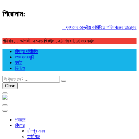
শিরোনাম:
যুবদলের কেন্দ্রীয় কমিটিতে ফরিদগঞ্জের তারেকুর রহমান
শনিবার , ৮ আগস্ট, ২০২৬ খ্রিষ্টাব্দ , ২৪ শ্রাবণ, ১৪৩৩ বঙ্গাব্দ
চাঁদপুর পরিচিতি
লঞ্চ সময়সূচী
ফটো
ভিডিও
খুজুন
Close
প্রচ্ছদ
চাঁদপুর
চাঁদপুর সদর
হাজীগঞ্জ