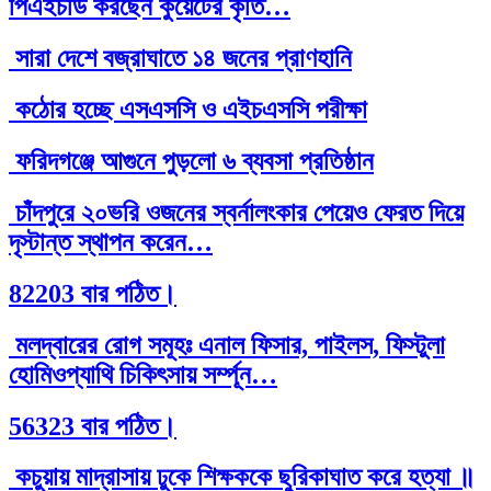
পিএইচডি করছেন কুয়েটের কৃতি…
সারা দেশে বজ্রাঘাতে ১৪ জনের প্রাণহানি
কঠোর হচ্ছে এসএসসি ও এইচএসসি পরীক্ষা
ফরিদগঞ্জে আগুনে পুড়লো ৬ ব্যবসা প্রতিষ্ঠান
চাঁদপুরে ২০ভরি ওজনের স্বর্নালংকার পেয়েও ফেরত দিয়ে
দৃস্টান্ত স্থাপন করেন…
82203 বার পঠিত।
মলদ্বারের রোগ সমূহঃ এনাল ফিসার, পাইলস, ফিস্টুলা
হোমিওপ্যাথি চিকিৎসায় সর্ম্পূন…
56323 বার পঠিত।
কচুয়ায় মাদ্রাসায় ঢুকে শিক্ষককে ছুরিকাঘাত করে হত্যা ॥