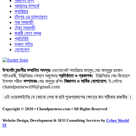
বিজ্ঞাপন মুল্য
আমাদের সম্পর্কে
ক্যারিয়ার
চাঁদপুর এর ডাক্তারগন
লঞ্চ সময়সূচী
ট্রেন সময়সূচী
জরুরী ফোন নম্বর
প্রতিনিধি
ভ্রমন গাইড
যোগাযোগ
উপদেষ্টা মন্ডলীর সম্মানিত সদস্যঃ
এডভোকেট শাহরিয়ার মাহমুদ,মোঃ মাহবুবুর রহমান
পাটওয়ারী, ইঞ্জিনিয়ার সোহাগ মজুমদার
প্রতিষ্ঠাতা ও প্রকাশক:
ইঞ্জিনিয়ার মোঃ জিহাদুল
ইসলাম শরীফ
সম্পাদকঃ
মোঃ মামুনুর রশিদ
বিজ্ঞাপন ও সার্বিক যোগাযোগ:
ই-মেইলঃ
chandpurnews99@gmail.com
এই ওয়েবসাইটের যে কোনো লেখা বা ছবি পুনঃপ্রকাশের ক্ষেত্রে ঋন স্বীকার বাঞ্চনীয় ।
Copyright © 2026 • Chandpurnews.com • All Rights Reserved
Website Design, Development & SEO Consulting Services by
Cyber World
IT