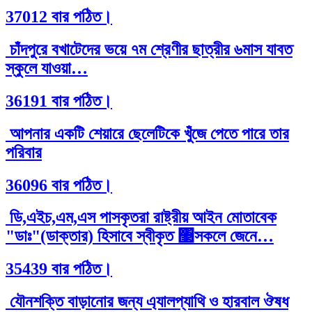
37012 বার পঠিত।
চাঁদপুরে বখাটেদের ভয়ে ৭ম শ্রেণীর ছাত্রীর ৬মাস যাবত
স্কুলে যাওয়া…
36191 বার পঠিত।
আপনার একটি শেয়ারে ছেলেটিকে খুঁজে পেতে পারে তার
পরিবার
36096 বার পঠিত।
ডি,এইচ,এম,এস পাসকৃতরা রাষ্ট্রীয় আইন মোতাবেক
"ডাঃ"(ডাক্তার) হিসাবে স্বীকৃত ঳সকলে জেনে…
35439 বার পঠিত।
যৌনশক্তি বাড়ানোর জন্য এ্যালপ্যাথি ও হারবাল ঔষধ