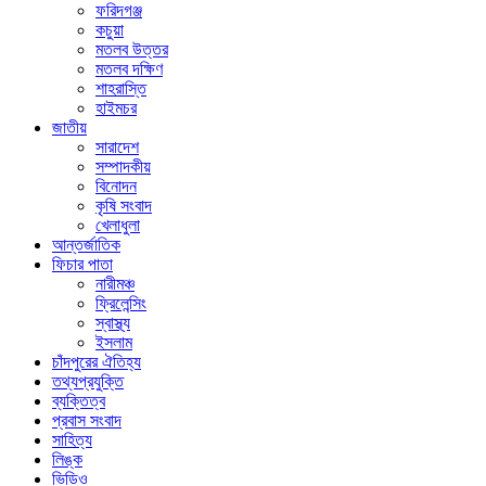
ফরিদগঞ্জ
কচুয়া
মতলব উত্তর
মতলব দক্ষিণ
শাহরাস্তি
হাইমচর
জাতীয়
সারাদেশ
সম্পাদকীয়
বিনোদন
কৃষি সংবাদ
খেলাধুলা
আন্তর্জাতিক
ফিচার পাতা
নারীমঞ্চ
ফ্রিলেন্সিং
স্বাস্থ্য
ইসলাম
চাঁদপুরের ঐতিহ্য
তথ্যপ্রযুক্তি
ব্যক্তিত্ব
প্রবাস সংবাদ
সাহিত্য
লিঙ্ক
ভিডিও