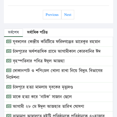
Previous
Next
সর্বশেষ
সর্বাধিক পঠিত
যুবদলের কেন্দ্রীয় কমিটিতে ফরিদগঞ্জের তারেকুর রহমান
চাঁদপুরের অর্ধশতাধিক গ্রামে আগামীকাল কোরবানির ঈদ
বৃহস্পতিবার পবিত্র ঈদুল আজহা
দোকানপাট ও শপিংমল খোলা রাখা নিয়ে বিদ্যুৎ বিভাগের
নির্দেশনা
চাঁদপুরে হত্যা মামলায় যুবকের মৃত্যুদণ্ড
মাকে হত্যা করে ‘নাটক’ সাজান ছেলে
আগামী ২৮ মে ঈদুল আজহার তারিখ ঘোষণা
ভ্রাম্যমাণ আদালতে দুইটি প্রতিষ্ঠানকে প্রতিষ্ঠানকে ৪০হাজার