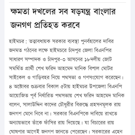
ক্ষমতা দখলের সব ষড়যন্ত্র বাংলার
জনগণ প্রতিহত করবে
হাইমচর: তত্ত্বাবধায়ক সরকার ব্যবস্থা পুনর্বহালের দাবির
জনমত গঠনের লক্ষে হাইমচরে চাঁদপুর জেলা বিএনপির
সাধারণ সম্পাদক ও চাঁদপুর-৩ আসনের ১৮দলীয় জোট
সমর্থিত প্রার্থী শেখ ফরিদ আহমেদ মানিক বিশাল মোটর
সাইকেল ও গাড়িবহর নিয়ে পথসভা ও গণসংযোগ করেছেন।
৪ অক্টোবর শুক্রবার বিকাল ৫টায় হাইমচর উপজেলা বিএনপি
আয়োজিত পূর্ব নির্ধারিত পথসভায় শেখ ফরিদ আহমেদ মানিক
বলেন, সালাউদ্দিন কাদের চৌধুরীর বিরুদ্ধে প্রহসনমূলক রায়
জনগণ মেনে নিবে না। সরকার বিএনপিকে দাবিয়ে রাখতে
অন্যায়ভাবে তাঁকে ফাঁসির রায় দিয়েছে। যা বিচারের রায়
ঘোষণার আগেই জনগণ জানতে পেরেছেন। সরকারের এহেন