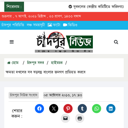
শিরোনাম:
যুবদলের কেন্দ্রীয় কমিটিতে ফরিদগঞ্জের
শুক্রবার , ৭ আগস্ট, ২০২৬ খ্রিষ্টাব্দ , ২৩ শ্রাবণ, ১৪৩৩ বঙ্গাব্দ
চাঁদপুর পরিচিতি
লঞ্চ সময়সূচী
ফটো
ভিডিও
হোম
/
চাঁদপুর সদর
/
হাইমচর
/
ক্ষমতা দখলের সব ষড়যন্ত্র বাংলার জনগণ প্রতিহত করবে
চাঁদপুর নিউজ সংবাদ
০৫ অক্টোবার ২০১৩, ১৭:৪৩
শেয়ার
করুন: